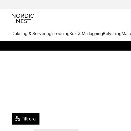
Dukning & Servering
Inredning
Kök & Matlagning
Belysning
Matto
Filtrera