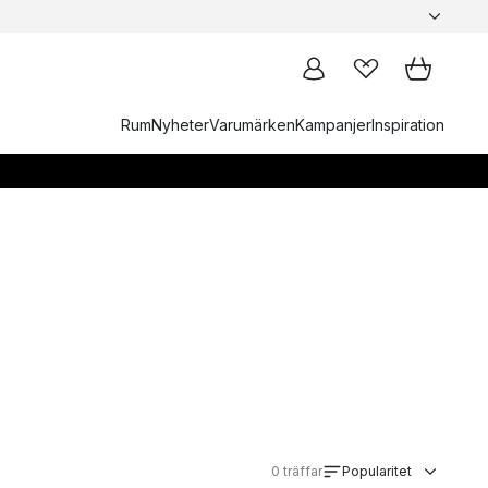
Rum
Nyheter
Varumärken
Kampanjer
Inspiration
0
träffar
Popularitet