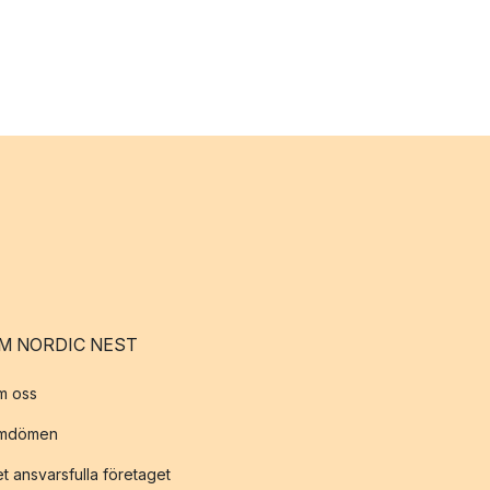
M NORDIC NEST
m oss
mdömen
t ansvarsfulla företaget