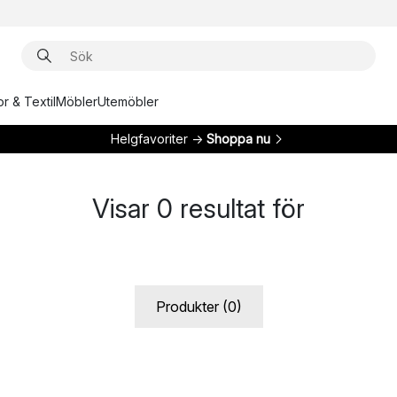
r & Textil
Möbler
Utemöbler
Helgfavoriter →
Shoppa nu
Visar
0
resultat för
Produkter (0)