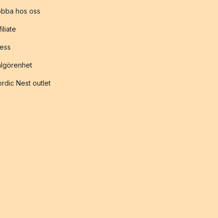
obba hos oss
filiate
ess
lgörenhet
rdic Nest outlet