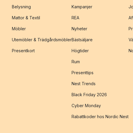
Belysning
Kampanjer
J
Mattor & Textil
REA
Af
Möbler
Nyheter
Pr
Utemöbler & Trädgårdsmöbler
Bästsäljare
Vä
Presentkort
Högtider
No
Rum
Presenttips
Nest Trends
Black Friday 2026
Cyber Monday
Rabattkoder hos Nordic Nest