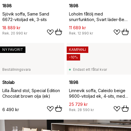
1898
1898
Sjövik soffa, Same Sand
Loholm fåtölj med
6672-vitoljad ek, 3-sits
snurrfunktion, Svart läder-Bern
Beige 0341
18 889 kr
11 689 kr
Rek.
20 990 kr
Rek.
12 990 kr
NY FAVORIT
KAMPANJ
-10%
Beställningsvara
Endast ett fåtal kvar
Stolab
1898
Lilla Åland stol, Special Edition
Linnevik soffa, Caleido beige
Chocolat brown olja (ek)
9600-vitoljad ek, 4-sits, med
kappa
25 729 kr
6 490 kr
Rek.
28 590 kr
370 kr
204 kr