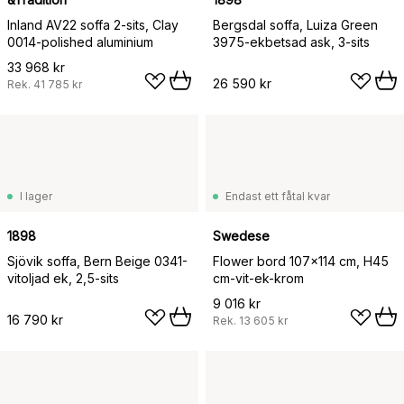
Inland AV22 soffa 2-sits, Clay
Bergsdal soffa, Luiza Green
0014-polished aluminium
3975-ekbetsad ask, 3-sits
33 968 kr
26 590 kr
Rek.
41 785 kr
I lager
Endast ett fåtal kvar
1898
Swedese
Sjövik soffa, Bern Beige 0341-
Flower bord 107x114 cm, H45
vitoljad ek, 2,5-sits
cm-vit-ek-krom
9 016 kr
16 790 kr
Rek.
13 605 kr