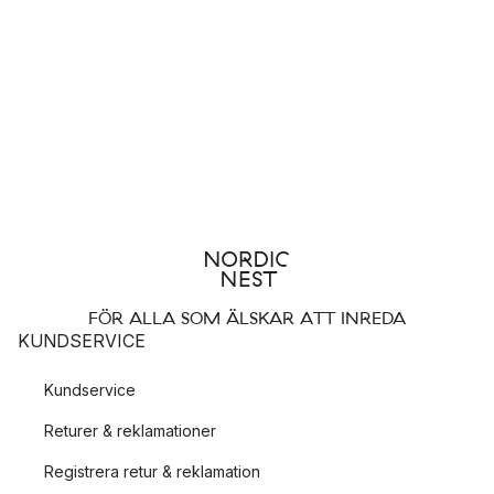
är värd att investera i. Vi har en rad olika varianter på
sittmöbler som passar ypperligt för vardagsrummet. Välj efter
material, färg och form för att hitta just det som passar ditt hem.
För dig som vill inreda kontoret, hallen eller barnkammaren kan
förvaring vara bra att satsa på. Hos oss hittar du många smarta
och snygga förvaringsmöbler som exempelvis den klassiska
Stringhyllan.
FÖR ALLA SOM ÄLSKAR ATT INREDA
KUNDSERVICE
Kundservice
Returer & reklamationer
Registrera retur & reklamation