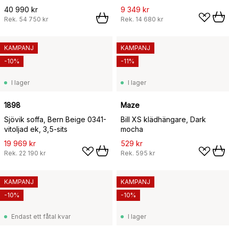
40 990 kr
9 349 kr
Rek.
54 750 kr
Rek.
14 680 kr
KAMPANJ
KAMPANJ
-10%
-11%
I lager
I lager
1898
Maze
Sjövik soffa, Bern Beige 0341-
Bill XS klädhängare, Dark
vitoljad ek, 3,5-sits
mocha
19 969 kr
529 kr
Rek.
22 190 kr
Rek.
595 kr
KAMPANJ
KAMPANJ
-10%
-10%
Endast ett fåtal kvar
I lager