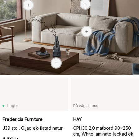
23 929 kr
6 584 kr
I lager
På väg till oss
Fredericia Furniture
HAY
J39 stol, Oljad ek-flätad natur
CPH30 2.0 matbord 90x250
cm, White laminate-lackad ek
6 631 kr