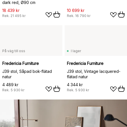
dark red, Ø90 cm
18 439 kr
10 699 kr
Rek.
21 495 kr
Rek.
16 790 kr
På väg till oss
I lager
Fredericia Furniture
Fredericia Furniture
J39 stol, Såpad bok-flätad
J39 stol, Vintage lacquered-
natur
flätad natur
4 489 kr
4 344 kr
Rek.
5 930 kr
Rek.
5 930 kr
309 kr
4 939 kr