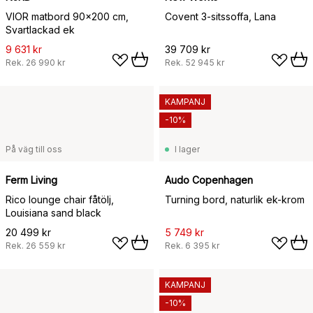
VIOR matbord 90x200 cm,
Covent 3-sitssoffa, Lana
Svartlackad ek
9 631 kr
39 709 kr
Rek.
26 990 kr
Rek.
52 945 kr
KAMPANJ
-10%
På väg till oss
I lager
Ferm Living
Audo Copenhagen
Rico lounge chair fåtölj,
Turning bord, naturlik ek-krom
Louisiana sand black
20 499 kr
5 749 kr
Rek.
26 559 kr
Rek.
6 395 kr
KAMPANJ
-10%