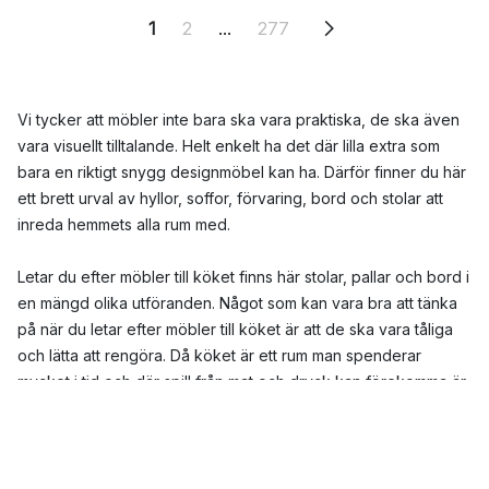
1
2
...
277
Vi tycker att möbler inte bara ska vara praktiska, de ska även
vara visuellt tilltalande. Helt enkelt ha det där lilla extra som
bara en riktigt snygg designmöbel kan ha. Därför finner du här
ett brett urval av hyllor, soffor, förvaring, bord och stolar att
inreda hemmets alla rum med.
Letar du efter möbler till köket finns här stolar, pallar och bord i
en mängd olika utföranden. Något som kan vara bra att tänka
på när du letar efter möbler till köket är att de ska vara tåliga
och lätta att rengöra. Då köket är ett rum man spenderar
mycket i tid och där spill från mat och dryck kan förekomma är
en praktisk och lättskött möbel att föredra.
I vardagsrummet vill man gärna ha det snyggt samtidigt som
komfort är ett viktigt inslag. En snygg och skön soffa eller fåtölj