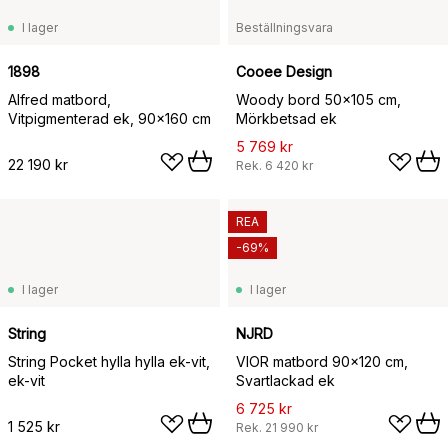
I lager
Beställningsvara
1898
Cooee Design
Alfred matbord,
Woody bord 50x105 cm,
Vitpigmenterad ek, 90x160 cm
Mörkbetsad ek
5 769 kr
22 190 kr
Rek.
6 420 kr
REA
-69%
I lager
I lager
String
NJRD
String Pocket hylla hylla ek-vit,
VIOR matbord 90x120 cm,
ek-vit
Svartlackad ek
6 725 kr
1 525 kr
Rek.
21 990 kr