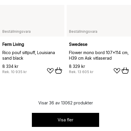
Beställningsvara
Beställningsvara
Ferm Living
Swedese
Rico pouf sittpuff, Louisiana
Flower mono bord 107x114 cm,
sand black
H39 cm Ask vitlaserad
8 334 kr
8 329 kr
Rek.
10 935 kr
Rek.
13 605 kr
Visar 36 av 13062 produkter
Visa fler