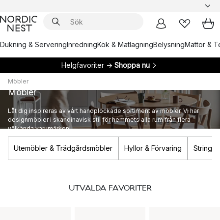
Dukning & Servering
Inredning
Kök & Matlagning
Belysning
Mattor & Te
Helgfavoriter →
Shoppa nu
Möbler
Möbler
Låt dig inspireras av vårt handplockade sortiment av möbler. Vi har
designmöbler i skandinavisk stil för hemmets alla rum från flera
välkända varumärken!
Utemöbler & Trädgårdsmöbler
Hyllor & Förvaring
Stringhy
UTVALDA FAVORITER