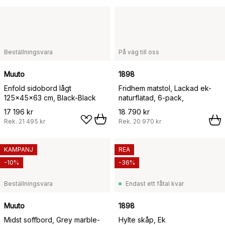
Beställningsvara
På väg till oss
Muuto
1898
Enfold sidobord lågt
Fridhem matstol, Lackad ek-
125x45x63 cm, Black-Black
naturflätad, 6-pack,
17 196 kr
18 790 kr
Rek.
21 495 kr
Rek.
20 970 kr
KAMPANJ
REA
-10%
-36%
Beställningsvara
Endast ett fåtal kvar
Muuto
1898
Midst soffbord, Grey marble-
Hylte skåp, Ek