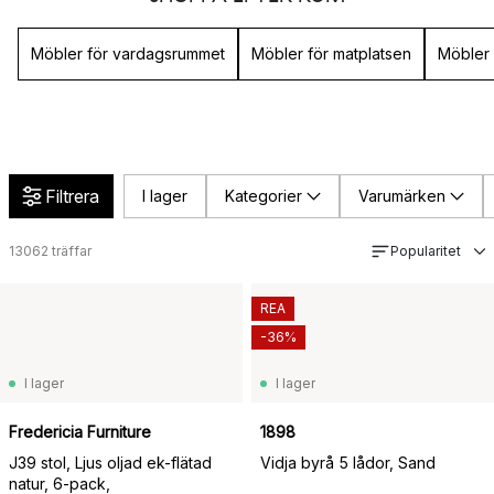
Möbler för vardagsrummet
Möbler för matplatsen
Möbler
Filtrera
I lager
Kategorier
Varumärken
13062
träffar
Popularitet
REA
-36%
I lager
I lager
Fredericia Furniture
1898
J39 stol, Ljus oljad ek-flätad
Vidja byrå 5 lådor, Sand
natur, 6-pack,