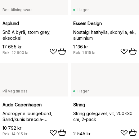
Beställningsvara
I lager
Asplund
Essem Design
Snö A byrå, storm grey,
Nostalgi hatthylla, skohylla, ek,
eksockel
aluminium
17 655 kr
1 136 kr
Rek.
22 600 kr
Rek.
1 615 kr
På väg till oss
I lager
Audo Copenhagen
String
Androgyne loungebord,
String golvgavel, vit, 200x30
Sand/kunis breccia-
cm, 2-pack
mörkbetsat ekstativ
10 792 kr
2 545 kr
Rek.
14 915 kr