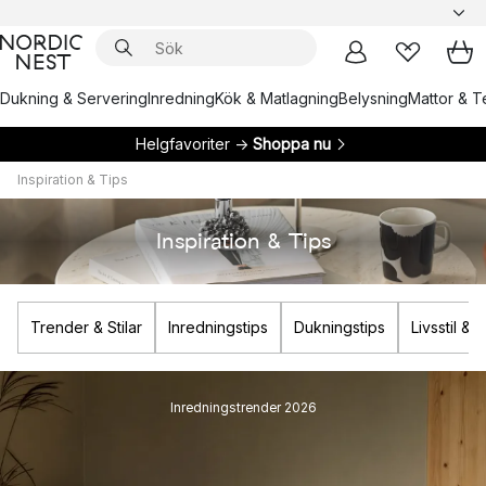
Dukning & Servering
Inredning
Kök & Matlagning
Belysning
Mattor & Te
Helgfavoriter →
Shoppa nu
Inspiration & Tips
Inspiration & Tips
Trender & Stilar
Inredningstips
Dukningstips
Livsstil &
Inredningstrender 2026