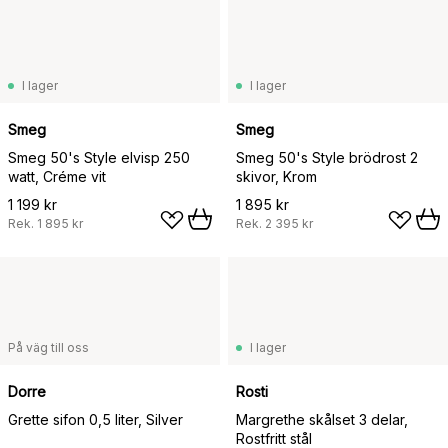
I lager
I lager
Smeg
Smeg
Smeg 50's Style elvisp 250
Smeg 50's Style brödrost 2
watt, Créme vit
skivor, Krom
1 199 kr
1 895 kr
Rek.
1 895 kr
Rek.
2 395 kr
På väg till oss
I lager
Dorre
Rosti
Grette sifon 0,5 liter, Silver
Margrethe skålset 3 delar,
Rostfritt stål