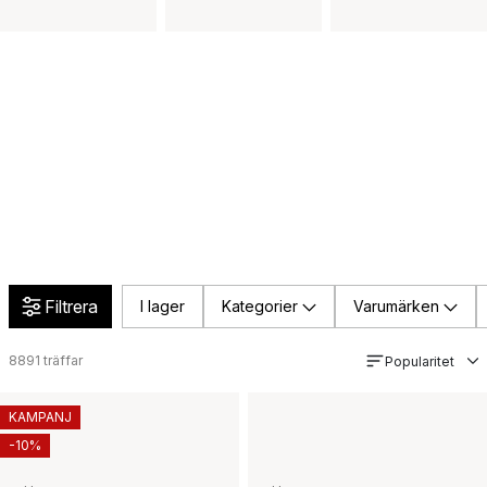
Filtrera
I lager
Kategorier
Varumärken
8891
träffar
Popularitet
KAMPANJ
-10%