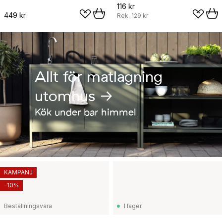
116 kr
449 kr
Rek.
129 kr
Allt för matlagning
utomhus →
Kök under bar himmel
KAMPANJ
-10%
Beställningsvara
I lager