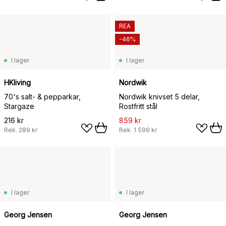
REA
-46%
I lager
I lager
HKliving
Nordwik
70's salt- & pepparkar,
Nordwik knivset 5 delar,
Stargaze
Rostfritt stål
216 kr
859 kr
Rek.
289 kr
Rek.
1 599 kr
I lager
I lager
Georg Jensen
Georg Jensen