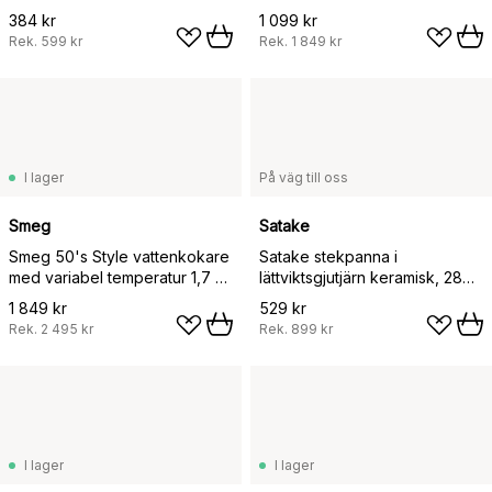
384 kr
1 099 kr
Rek.
599 kr
Rek.
1 849 kr
I lager
På väg till oss
Smeg
Satake
Smeg 50's Style vattenkokare
Satake stekpanna i
med variabel temperatur 1,7 L,
lättviktsgjutjärn keramisk, 28
Krom
cm
1 849 kr
529 kr
Rek.
2 495 kr
Rek.
899 kr
I lager
I lager