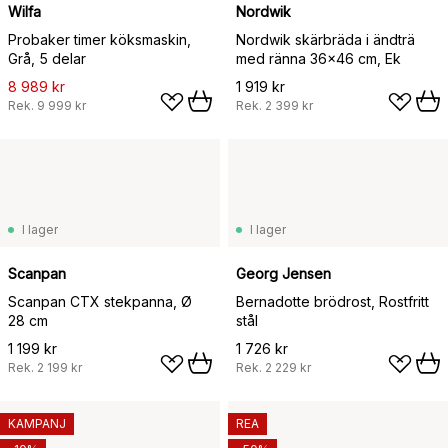
Wilfa
Nordwik
Probaker timer köksmaskin,
Nordwik skärbräda i ändträ
Grå, 5 delar
med ränna 36x46 cm, Ek
8 989 kr
1 919 kr
Rek.
9 999 kr
Rek.
2 399 kr
I lager
I lager
Scanpan
Georg Jensen
Scanpan CTX stekpanna, Ø
Bernadotte brödrost, Rostfritt
28 cm
stål
1 199 kr
1 726 kr
Rek.
2 199 kr
Rek.
2 229 kr
KAMPANJ
REA