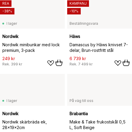
REA
KAMPANJ
-38%
-10%
I lager
Beställningsvara
Nordwik
Hâws
Nordwik minibunkar med lock
Damascus by Hâws knivset 7-
premium, 3-pack
delar, Brun-rostfritt stål
249 kr
6 739 kr
Rek.
399 kr
Rek.
7 499 kr
I lager
På väg till oss
Nordwik
Brabantia
Nordwik skärbräda ek,
Make & Take frukostskål 0,5
28x19x2cm
L, Soft Beige