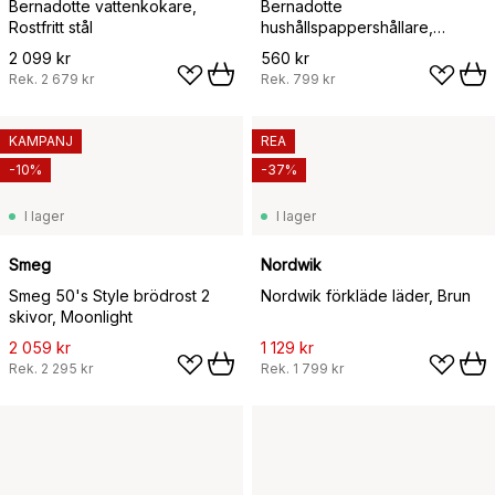
Bernadotte vattenkokare,
Bernadotte
Rostfritt stål
hushållspappershållare,
Rostfritt stål
2 099 kr
560 kr
Rek.
2 679 kr
Rek.
799 kr
KAMPANJ
REA
-10%
-37%
I lager
I lager
Smeg
Nordwik
Smeg 50's Style brödrost 2
Nordwik förkläde läder, Brun
skivor, Moonlight
2 059 kr
1 129 kr
Rek.
2 295 kr
Rek.
1 799 kr