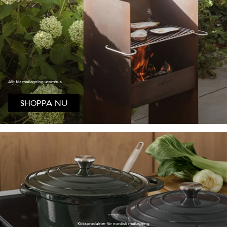
Allt för matlagning utomhus
SHOPPA NU
NORDWIK
Köksprodukter för nordisk matlagning