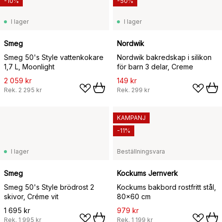
-10%
-50%
I lager
I lager
Smeg
Nordwik
Smeg 50's Style vattenkokare
Nordwik bakredskap i silikon
1,7 L, Moonlight
för barn 3 delar, Creme
2 059 kr
149 kr
Rek.
2 295 kr
Rek.
299 kr
KAMPANJ
-11%
I lager
Beställningsvara
Smeg
Kockums Jernverk
Smeg 50's Style brödrost 2
Kockums bakbord rostfritt stål,
skivor, Créme vit
80x60 cm
1 695 kr
979 kr
Rek.
1 995 kr
Rek.
1 199 kr