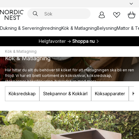
Dukning & Servering
Inredning
Kök & Matlagning
Belysning
Mattor & Te
Helgfavoriter →
Shoppa nu
Kök & Matlagning
Kök & Matlagning
Här hittar du allt du behöver till köket för att matlagningen ska bli en ren
fröjd. Vi har ett brett sortiment av köksknivar, köksredskap,
stekpannor, köksförvaring, bakredskap med mera.
Köksredskap
Stekpannor & Kokkärl
Köksapparater
Kö