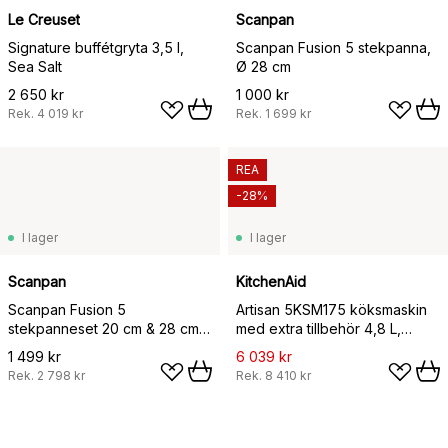
Le Creuset
Scanpan
Signature buffétgryta 3,5 l,
Scanpan Fusion 5 stekpanna,
Sea Salt
Ø 28 cm
2 650 kr
1 000 kr
Rek.
4 019 kr
Rek.
1 699 kr
REA
-28%
I lager
I lager
Scanpan
KitchenAid
Scanpan Fusion 5
Artisan 5KSM175 köksmaskin
stekpanneset 20 cm & 28 cm,
med extra tillbehör 4,8 L,
2 delar
Almond cream
1 499 kr
6 039 kr
Rek.
2 798 kr
Rek.
8 410 kr