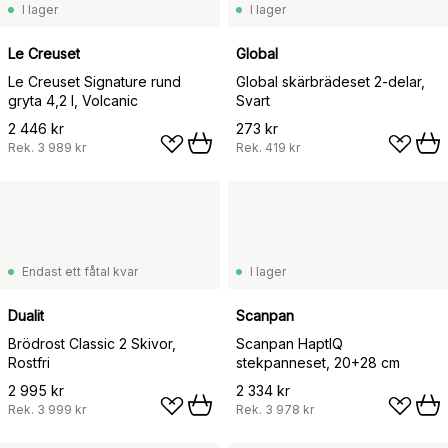
I lager
I lager
Le Creuset
Global
Le Creuset Signature rund
Global skärbrädeset 2-delar,
gryta 4,2 l, Volcanic
Svart
2 446 kr
273 kr
Rek.
3 989 kr
Rek.
419 kr
Endast ett fåtal kvar
I lager
Dualit
Scanpan
Brödrost Classic 2 Skivor,
Scanpan HaptIQ
Rostfri
stekpanneset, 20+28 cm
2 995 kr
2 334 kr
Rek.
3 999 kr
Rek.
3 978 kr