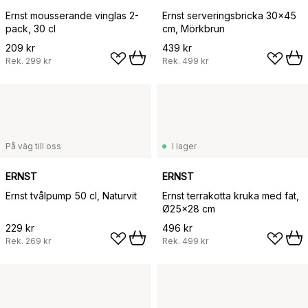
Ernst mousserande vinglas 2-
Ernst serveringsbricka 30x45
pack, 30 cl
cm, Mörkbrun
209 kr
439 kr
Rek.
299 kr
Rek.
499 kr
På väg till oss
I lager
ERNST
ERNST
Ernst tvålpump 50 cl, Naturvit
Ernst terrakotta kruka med fat,
Ø25x28 cm
229 kr
496 kr
Rek.
269 kr
Rek.
499 kr