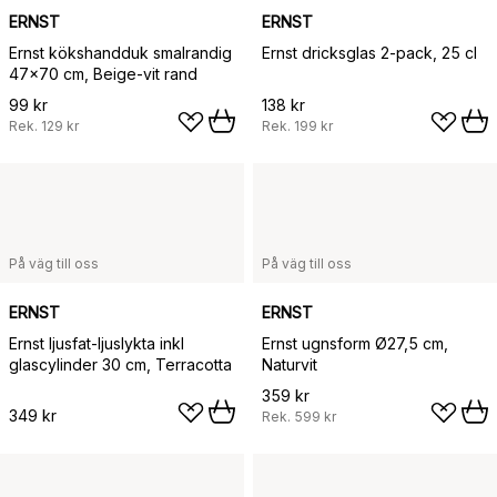
ERNST
ERNST
Ernst kökshandduk smalrandig
Ernst dricksglas 2-pack, 25 cl
47x70 cm, Beige-vit rand
99 kr
138 kr
Rek.
129 kr
Rek.
199 kr
På väg till oss
På väg till oss
ERNST
ERNST
Ernst ljusfat-ljuslykta inkl
Ernst ugnsform Ø27,5 cm,
glascylinder 30 cm, Terracotta
Naturvit
359 kr
349 kr
Rek.
599 kr