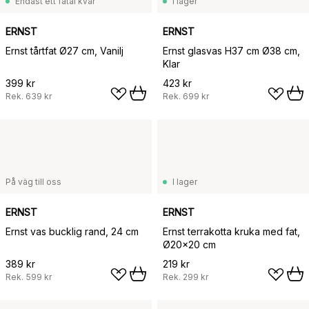
Endast ett fåtal kvar
I lager
ERNST
ERNST
Ernst tårtfat Ø27 cm, Vanilj
Ernst glasvas H37 cm Ø38 cm,
Klar
399 kr
423 kr
Rek.
639 kr
Rek.
699 kr
På väg till oss
I lager
ERNST
ERNST
Ernst vas bucklig rand, 24 cm
Ernst terrakotta kruka med fat,
Ø20x20 cm
389 kr
219 kr
Rek.
599 kr
Rek.
299 kr