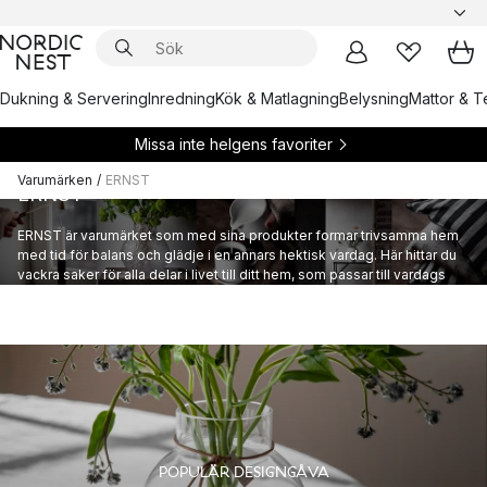
Dukning & Servering
Inredning
Kök & Matlagning
Belysning
Mattor & Te
Missa inte helgens favoriter
Varumärken
/
ERNST
ERNST
ERNST är varumärket som med sina produkter formar trivsamma hem
med tid för balans och glädje i en annars hektisk vardag. Här hittar du
vackra saker för alla delar i livet till ditt hem, som passar till vardags
såväl som till fest!
POPULÄR DESIGNGÅVA