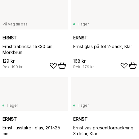
På väg till oss
I lager
ERNST
ERNST
Ernst träbricka 15x30 cm,
Ernst glas på fot 2-pack, Klar
Mörkbrun
129 kr
168 kr
Rek.
199 kr
Rek.
279 kr
I lager
I lager
ERNST
ERNST
Ernst ljusstake i glas, Ø11x25
Ernst vas presentförpackning
cm
3 delar, Klar