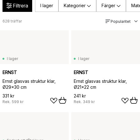
Filtrera
I lager
Kategorier
Färger
Mate
628
träffar
Popularitet
I lager
I lager
ERNST
ERNST
Ernst glasvas struktur klar,
Ernst glasvas struktur klar,
Ø29x30 cm
Ø21x22 cm
331 kr
241 kr
Rek.
599 kr
Rek.
349 kr