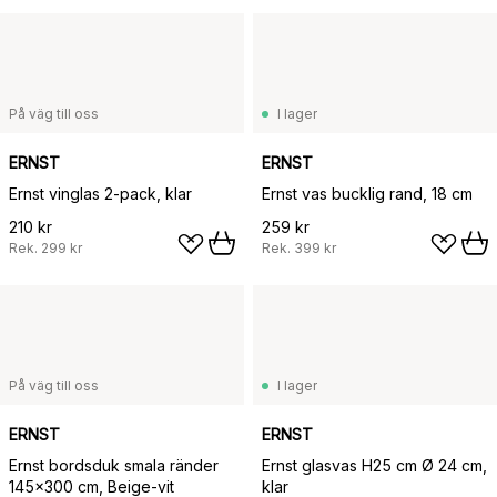
På väg till oss
I lager
ERNST
ERNST
Ernst vinglas 2-pack, klar
Ernst vas bucklig rand, 18 cm
210 kr
259 kr
Rek.
299 kr
Rek.
399 kr
På väg till oss
I lager
ERNST
ERNST
Ernst bordsduk smala ränder
Ernst glasvas H25 cm Ø 24 cm,
145x300 cm, Beige-vit
klar