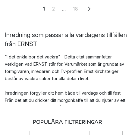
1
2
...
18
Inredning som passar alla vardagens tillfällen
från ERNST
”I det enkla bor det vackra” – Detta citat sammanfattar
verkligen vad ERNST står för. Varumärket som är grundat av
formgivaren, inredaren och Tv-profilen Ernst Kirchsteiger
består av vackra saker för alla delar i livet.
Inredningen förgyller ditt hem både till vardags och till fest.
Från det att du dricker ditt morgonkaffe till att du njuter av ett
gott glas vin till middagen på kvällen.
POPULÄRA FILTRERINGAR
Vacker inredning och porslin från ERNST