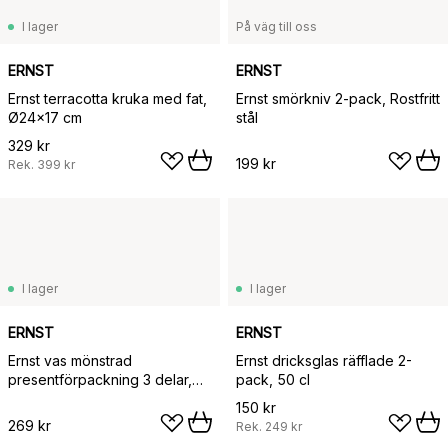
I lager
På väg till oss
ERNST
ERNST
Ernst terracotta kruka med fat,
Ernst smörkniv 2-pack, Rostfritt
Ø24x17 cm
stål
329 kr
199 kr
Rek.
399 kr
I lager
I lager
ERNST
ERNST
Ernst vas mönstrad
Ernst dricksglas räfflade 2-
presentförpackning 3 delar,
pack, 50 cl
Klar
150 kr
269 kr
Rek.
249 kr