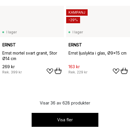
KAMPANJ
-29%
I lager
I lager
ERNST
ERNST
Ernst mortel svart granit, Stor
Ernst ljuslykta i glas, Ø9x15 cm
Ø14 cm
269 kr
163 kr
Rek.
399 kr
Rek.
229 kr
Visar 36 av 628 produkter
Visa fler