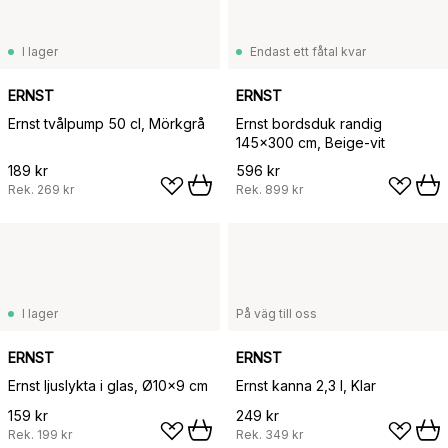
I lager
Endast ett fåtal kvar
ERNST
ERNST
Ernst tvålpump 50 cl, Mörkgrå
Ernst bordsduk randig
145x300 cm, Beige-vit
189 kr
596 kr
Rek.
269 kr
Rek.
899 kr
I lager
På väg till oss
ERNST
ERNST
Ernst ljuslykta i glas, Ø10x9 cm
Ernst kanna 2,3 l, Klar
159 kr
249 kr
Rek.
199 kr
Rek.
349 kr