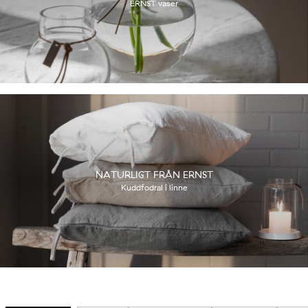
ERNST vaser
NATURLIGT FRÅN ERNST
Kuddfodral i linne