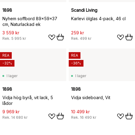
1898
Scandi Living
Nyhem soffbord 89x59x37
Karlevi ölglas 4-pack, 46 cl
cm, Naturlackad ek
3 559 kr
259 kr
Rek.
5 995 kr
Rek.
499 kr
REA
REA
-32%
-36%
I lager
I lager
1898
1898
Vidja hög byrå, vit lack, 5
Vidja sideboard, Vit
lådor
9 969 kr
10 499 kr
Rek.
14 680 kr
Rek.
16 490 kr