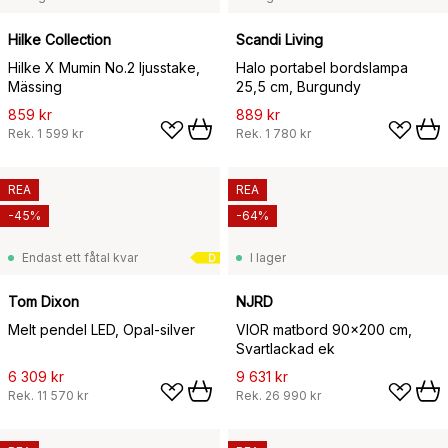
Hilke Collection
Scandi Living
Hilke X Mumin No.2 ljusstake,
Halo portabel bordslampa
Mässing
25,5 cm, Burgundy
859 kr
889 kr
Rek.
1 599 kr
Rek.
1 780 kr
REA
REA
-45%
-64%
Endast ett fåtal kvar
I lager
D
Tom Dixon
NJRD
Melt pendel LED, Opal-silver
VIOR matbord 90x200 cm,
Svartlackad ek
6 309 kr
9 631 kr
Rek.
11 570 kr
Rek.
26 990 kr