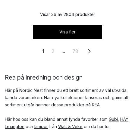
Visar 36 av 2804 produkter
Visa fler
1
2
...
78
Rea på inredning och design
Här på Nordic Nest finner du ett brett sortiment av väl utvalda,
kända varumärken. När nya kollektioner lanseras och gammalt
sortiment utgår hamnar dessa produkter på REA.
Här hos oss kan du bland annat fynda favoriter som
Gubi
,
HAY
,
Lexington
och
lampor
från
Watt & Veke
om du har tur.