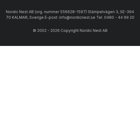
Nordic Nest AB (org. nummer 556628-1597) Stämpelvägen 3, SE-394
70 KALMAR, Sverige E-post: info@nordicnest.se Tel. 0480 - 44 99 20
© 2002 - 2026 Copyright Nordic Nest AB