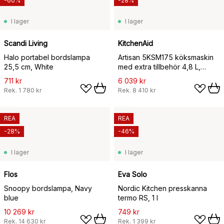
-60%
-28%
I lager
I lager
Scandi Living
KitchenAid
Halo portabel bordslampa
Artisan 5KSM175 köksmaskin
25,5 cm, White
med extra tillbehör 4,8 L,
Almond cream
711 kr
6 039 kr
Rek.
1 780 kr
Rek.
8 410 kr
REA
REA
-28%
-46%
I lager
I lager
Flos
Eva Solo
Snoopy bordslampa, Navy
Nordic Kitchen presskanna
blue
termo RS, 1 l
10 269 kr
749 kr
Rek.
14 630 kr
Rek.
1 399 kr