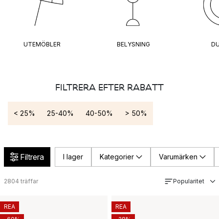
UTEMÖBLER
BELYSNING
DU
FILTRERA EFTER RABATT
< 25%
25-40%
40-50%
> 50%
Filtrera
I lager
Kategorier
Varumärken
2804
träffar
Popularitet
REA
REA