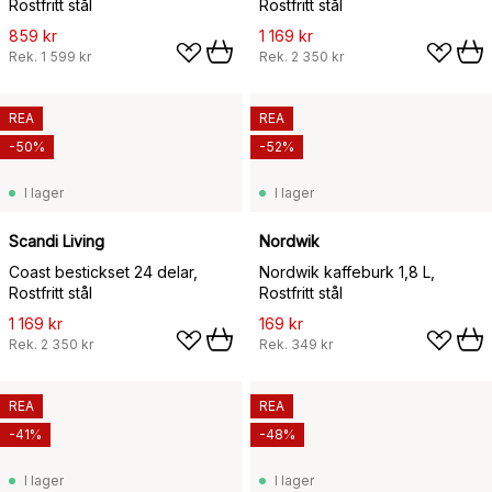
Rostfritt stål
Rostfritt stål
859 kr
1 169 kr
Rek.
1 599 kr
Rek.
2 350 kr
REA
REA
-50%
-52%
I lager
I lager
Scandi Living
Nordwik
Coast bestickset 24 delar,
Nordwik kaffeburk 1,8 L,
Rostfritt stål
Rostfritt stål
1 169 kr
169 kr
Rek.
2 350 kr
Rek.
349 kr
REA
REA
-41%
-48%
I lager
I lager