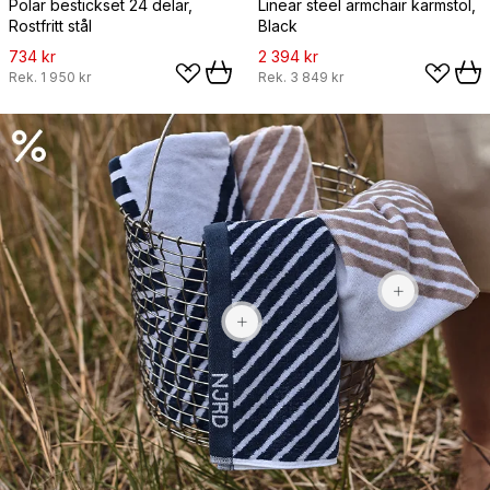
Polar bestickset 24 delar,
Linear steel armchair karmstol,
Rostfritt stål
Black
734 kr
2 394 kr
Rek.
1 950 kr
Rek.
3 849 kr
469 kr
469 kr