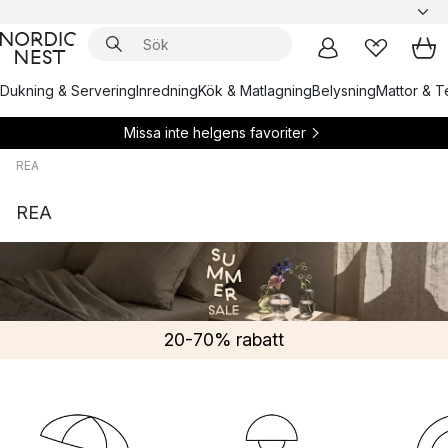
Dukning & Servering
Inredning
Kök & Matlagning
Belysning
Mattor & Te
Missa inte helgens favoriter
REA
REA
20-70% rabatt