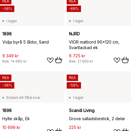
REA
REA
-36%
-69%
I lager
I lager
1898
NJRD
Vidja byrå 5 lådor, Sand
VIOR matbord 90x120 cm,
Svartlackad ek
9 349 kr
6 725 kr
Rek.
14 680 kr
Rek.
21 990 kr
REA
REA
-36%
-59%
Endast ett fåtal kvar
I lager
1898
Scandi Living
Hylte skåp, Ek
Grove salladsbestick, 2 delar
10 699 kr
225 kr