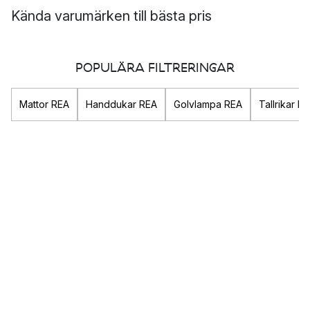
Kända varumärken till bästa pris
Är du ute efter en designklassiker som
stringhylla
? På den här
sidan hittar du produkter som dessa och mycket mer inom
POPULÄRA FILTRERINGAR
inredning, design och
möbler
till bästa pris!
Mattor REA
Handdukar REA
Golvlampa REA
Tallrikar R
Inred lyxigt men billigt
Vill du hänga med i de senaste inredningstrenderna och fylla
ditt hem med vackra designföremål och must-haves inom
heminredning
?
Här på vår rea-sida får du chansen att införskaffa dig dina
designälsklingar till bästa pris! Med vår rea på inredning,
design och möbler får du chansen att inreda ditt hem lika lyxigt
och fint som taget ur ett inredningsmagasin, men till ett pris
utöver det vanliga!