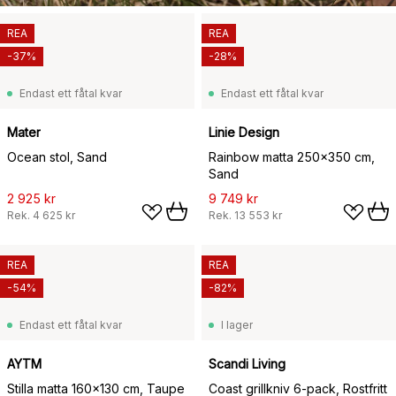
REA
REA
-37%
-28%
Endast ett fåtal kvar
Endast ett fåtal kvar
Mater
Linie Design
Ocean stol, Sand
Rainbow matta 250x350 cm,
Sand
2 925 kr
9 749 kr
Rek.
4 625 kr
Rek.
13 553 kr
REA
REA
-54%
-82%
Endast ett fåtal kvar
I lager
AYTM
Scandi Living
Stilla matta 160x130 cm, Taupe
Coast grillkniv 6-pack, Rostfritt