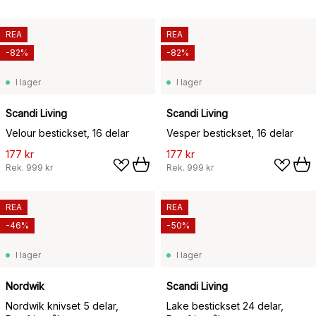
REA
REA
-82%
-82%
I lager
I lager
Scandi Living
Scandi Living
Velour bestickset, 16 delar
Vesper bestickset, 16 delar
177 kr
177 kr
Rek.
999 kr
Rek.
999 kr
REA
REA
-46%
-50%
I lager
I lager
Nordwik
Scandi Living
Nordwik knivset 5 delar,
Lake bestickset 24 delar,