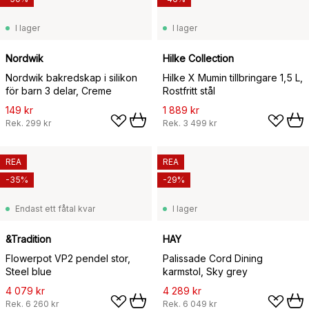
I lager
I lager
Nordwik
Hilke Collection
Nordwik bakredskap i silikon
Hilke X Mumin tillbringare 1,5 L,
för barn 3 delar, Creme
Rostfritt stål
149 kr
1 889 kr
Rek.
299 kr
Rek.
3 499 kr
REA
REA
-35%
-29%
Endast ett fåtal kvar
I lager
&Tradition
HAY
Flowerpot VP2 pendel stor,
Palissade Cord Dining
Steel blue
karmstol, Sky grey
4 079 kr
4 289 kr
Rek.
6 260 kr
Rek.
6 049 kr