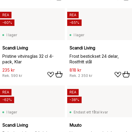
REA
REA
-60%
-65%
I lager
I lager
Scandi Living
Scandi Living
Pristine vitvinsglas 32 cl 4-
Frost bestickset 24 delar,
pack, Klar
Rostfritt stål
235 kr
818 kr
Rek.
590 kr
Rek.
2 350 kr
REA
REA
-62%
-38%
I lager
Endast ett fåtal kvar
Scandi Living
Muuto