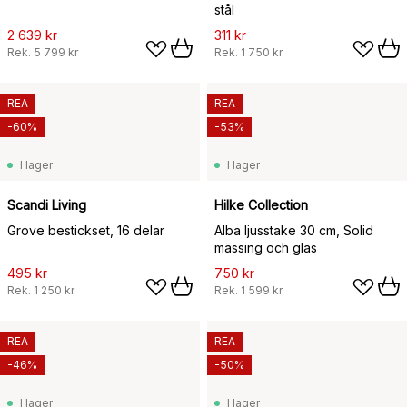
stål
2 639 kr
311 kr
Rek.
5 799 kr
Rek.
1 750 kr
REA
REA
-60%
-53%
I lager
I lager
Scandi Living
Hilke Collection
Grove bestickset, 16 delar
Alba ljusstake 30 cm, Solid
mässing och glas
495 kr
750 kr
Rek.
1 250 kr
Rek.
1 599 kr
REA
REA
-46%
-50%
I lager
I lager