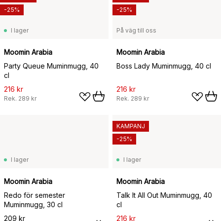
-25%
-25%
I lager
På väg till oss
Moomin Arabia
Moomin Arabia
Party Queue Muminmugg, 40
Boss Lady Muminmugg, 40 cl
cl
216 kr
216 kr
Rek.
289 kr
Rek.
289 kr
KAMPANJ
-25%
I lager
I lager
Moomin Arabia
Moomin Arabia
Redo för semester
Talk It All Out Muminmugg, 40
Muminmugg, 30 cl
cl
209 kr
216 kr