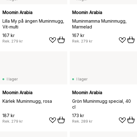
Moomin Arabia
Moomin Arabia
Lilla My på ängen Muminmugg,
Muminmamma Muminmugg,
Vit-multi
Marmelad
167 kr
167 kr
Rek.
279 kr
Rek.
279 kr
I lager
I lager
Moomin Arabia
Moomin Arabia
Kärlek Muminmugg, rosa
Grön Muminmugg special, 40
cl
187 kr
173 kr
Rek.
279 kr
Rek.
289 kr