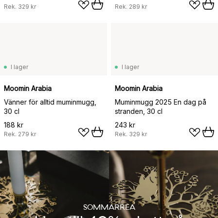
Rek.
329 kr
Rek.
289 kr
I lager
I lager
Moomin Arabia
Moomin Arabia
Vänner för alltid muminmugg,
Muminmugg 2025 En dag på
30 cl
stranden, 30 cl
188 kr
243 kr
Rek.
279 kr
Rek.
329 kr
SOMMARREA