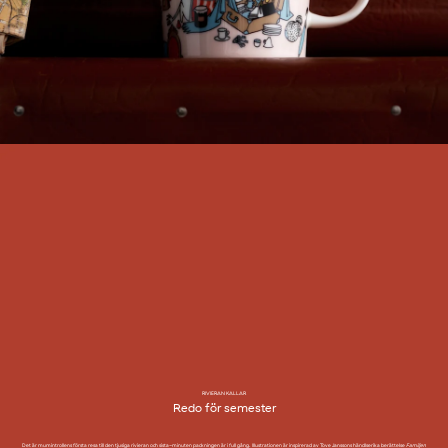
RIVIERAN KALLAR
Redo för semester
Det är mumintrollens första resa till den tjusiga rivieran och sista-minuten packningen är i full gång. Illustrationen är inspirerad av Tove Janssons händlserika berättelse
Familjen