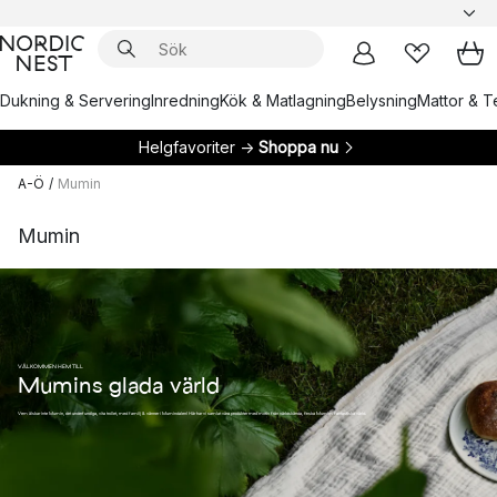
Dukning & Servering
Inredning
Kök & Matlagning
Belysning
Mattor & Te
Helgfavoriter →
Shoppa nu
A-Ö
/
Mumin
Mumin
VÄLKOMMEN HEM TILL
Mumins glada värld
Vem älskar inte Mumin, det underfundiga, vita trollet, med familj & vänner i Mumindalen! Här har vi samlat våra produkter med motiv från världskända, finska Mumins fantastiska värld.