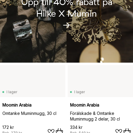
Upp till 40% rabatt på
Hilke X Mumin
→
I lager
I lager
Moomin Arabia
Moomin Arabia
Omtanke Muminmugg, 30 cl
Förälskade & Omtanke
Muminmugg 2 delar, 30 cl
172 kr
334 kr
Rek.
279 kr
Rek.
549 kr