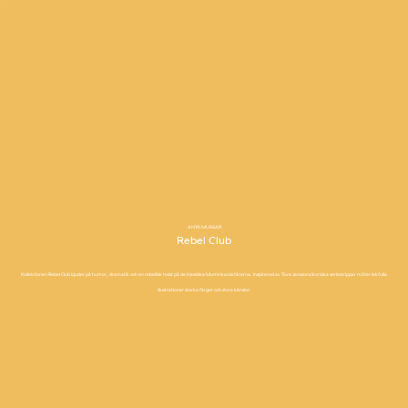
4 NYA MUGGAR
Rebel Club
Kollektionen Rebel Club bjuder på humor, dramatik och en rebellisk twist på de klassiska Muminkaraktärerna. Inspirerad av Tove Janssons ikoniska seriestrippar möter lekfulla
illustrationer starka färger och stora känslor.