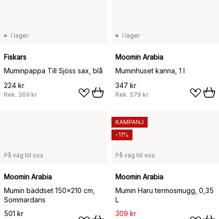
I lager
I lager
Fiskars
Moomin Arabia
Muminpappa Till Sjöss sax, blå
Muminhuset kanna, 1 l
224 kr
347 kr
Rek.
369 kr
Rek.
579 kr
KAMPANJ
-11%
På väg till oss
På väg till oss
Moomin Arabia
Moomin Arabia
Mumin bäddset 150x210 cm,
Mumin Haru termosmugg, 0,35
Sommardans
L
501 kr
309 kr