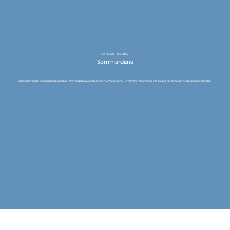
EXKLUSIVT I SVERIGE
Sommardans
Blomsterkransar, smörgåsbord och dans - fira med den nya kollektionen Sommardans. Perfekt för midsommar och skapad för sommarens alla magiska stunder.