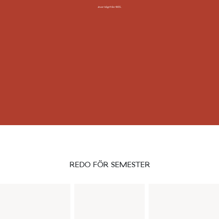
lever högt
från 1955.
REDO FÖR SEMESTER