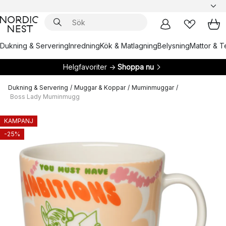
Dukning & Servering
Inredning
Kök & Matlagning
Belysning
Mattor & Te
Helgfavoriter →
Shoppa nu
Dukning & Servering
/
Muggar & Koppar
/
Muminmuggar
/
Boss Lady Muminmugg
KAMPANJ
-25%