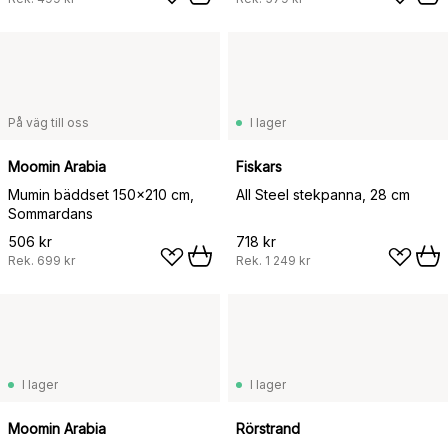
På väg till oss
I lager
Moomin Arabia
Fiskars
Mumin bäddset 150x210 cm,
All Steel stekpanna, 28 cm
Sommardans
506 kr
718 kr
Rek.
699 kr
Rek.
1 249 kr
I lager
I lager
Moomin Arabia
Rörstrand