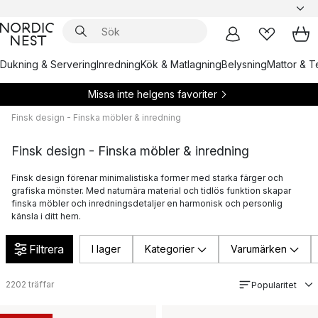
Dukning & Servering
Inredning
Kök & Matlagning
Belysning
Mattor & Te
Missa inte helgens favoriter
Finsk design - Finska möbler & inredning
Finsk design - Finska möbler & inredning
Finsk design förenar minimalistiska former med starka färger och
grafiska mönster. Med naturnära material och tidlös funktion skapar
finska möbler och inredningsdetaljer en harmonisk och personlig
känsla i ditt hem.
Filtrera
I lager
Kategorier
Varumärken
2202
träffar
Popularitet