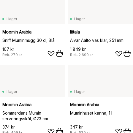
I lager
I lager
Moomin Arabia
Iittala
Sniff Muminmugg 30 cl, Blå
Alvar Aalto vas klar, 251 mm
167 kr
1 849 kr
Rek.
279 kr
Rek.
2 690 kr
I lager
I lager
Moomin Arabia
Moomin Arabia
Sommardans Mumin
Muminhuset kanna, 1 l
serveringsskål, Ø23 cm
374 kr
347 kr
Rek.
499 kr
Rek.
579 kr