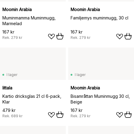
Moomin Arabia
Moomin Arabia
Muminmamma Muminmugg,
Familjemys muminmugg, 30 cl
Marmelad
167 kr
167 kr
Rek.
279 kr
Rek.
279 kr
I lager
I lager
Iittala
Moomin Arabia
Kartio dricksglas 21 cl 6-pack,
Bisamråttan Muminmugg 30 cl,
Klar
Beige
479 kr
167 kr
Rek.
689 kr
Rek.
279 kr