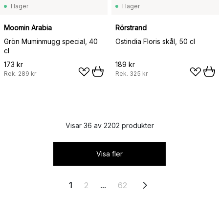
I lager
I lager
Moomin Arabia
Rörstrand
Grön Muminmugg special, 40
Ostindia Floris skål, 50 cl
cl
173 kr
189 kr
Rek.
289 kr
Rek.
325 kr
Visar 36 av 2202 produkter
Visa fler
1
2
...
62