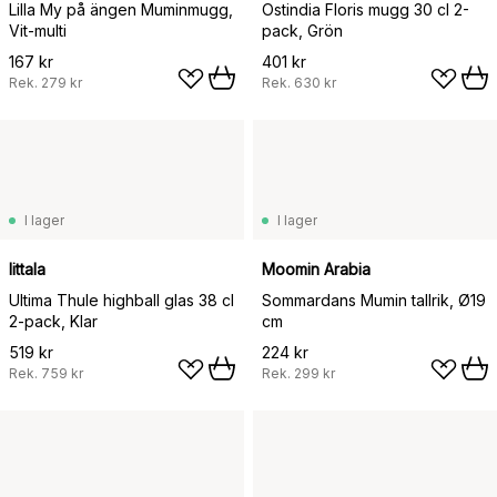
Lilla My på ängen Muminmugg,
Ostindia Floris mugg 30 cl 2-
Vit-multi
pack, Grön
167 kr
401 kr
Rek.
279 kr
Rek.
630 kr
I lager
I lager
Iittala
Moomin Arabia
Ultima Thule highball glas 38 cl
Sommardans Mumin tallrik, Ø19
2-pack, Klar
cm
519 kr
224 kr
Rek.
759 kr
Rek.
299 kr