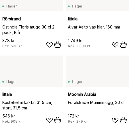
I lager
I lager
Rörstrand
Iittala
Ostindia Floris mugg 30 cl 2-
Alvar Aalto vas klar, 160 mm
pack, Blå
378 kr
1 749 kr
Rek.
630 kr
Rek.
2 390 kr
I lager
I lager
Iittala
Moomin Arabia
Kastehelmi kakfat 31,5 cm,
Förälskade Muminmugg, 30 cl
stort, 31,5 cm
546 kr
172 kr
Rek.
909 kr
Rek.
279 kr