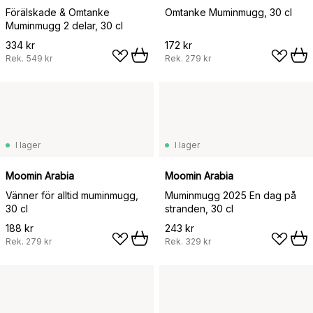
Förälskade & Omtanke
Omtanke Muminmugg, 30 cl
Muminmugg 2 delar, 30 cl
334 kr
172 kr
Rek.
549 kr
Rek.
279 kr
I lager
I lager
Moomin Arabia
Moomin Arabia
Vänner för alltid muminmugg,
Muminmugg 2025 En dag på
30 cl
stranden, 30 cl
188 kr
243 kr
Rek.
279 kr
Rek.
329 kr