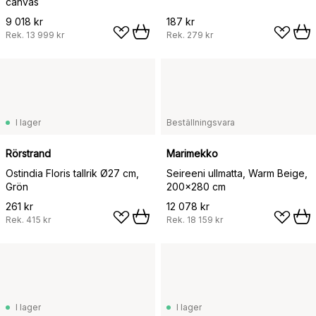
canvas
9 018 kr
187 kr
Rek.
13 999 kr
Rek.
279 kr
I lager
Beställningsvara
Rörstrand
Marimekko
Ostindia Floris tallrik Ø27 cm,
Seireeni ullmatta, Warm Beige,
Grön
200x280 cm
261 kr
12 078 kr
Rek.
415 kr
Rek.
18 159 kr
I lager
I lager