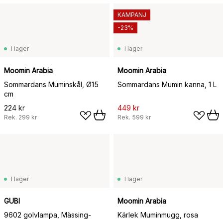
KAMPANJ
-23%
I lager
I lager
Moomin Arabia
Moomin Arabia
Sommardans Muminskål, Ø15
Sommardans Mumin kanna, 1 L
cm
224 kr
449 kr
Rek.
299 kr
Rek.
599 kr
I lager
I lager
GUBI
Moomin Arabia
9602 golvlampa, Mässing-
Kärlek Muminmugg, rosa