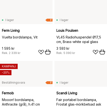
I lager
I lager
F
Ferm Living
Louis Poulsen
Vuelta bordslampa, Vit
VL45 Radiohuspendel Ø17,5
cm, Brass-white opal glass
1 595 kr
3 593 kr
Rek.
2 339 kr
Rek.
5 090 kr
KAMPANJ
-20%
Beställningsvara
I lager
F
Fermob
Scandi Living
Mooon! bordslampa,
Fair portabel bordslampa,
Anthracite (grå), h.41 cm
Frostat glas-mörkbetsad ask