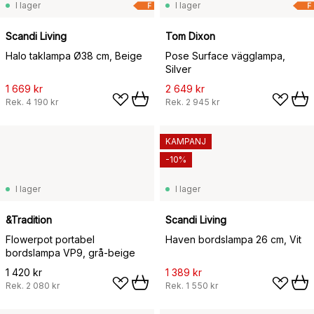
I lager
I lager
F
F
Scandi Living
Tom Dixon
Halo taklampa Ø38 cm, Beige
Pose Surface vägglampa,
Silver
1 669 kr
2 649 kr
Rek.
4 190 kr
Rek.
2 945 kr
KAMPANJ
-10%
I lager
I lager
&Tradition
Scandi Living
Flowerpot portabel
Haven bordslampa 26 cm, Vit
bordslampa VP9, grå-beige
1 420 kr
1 389 kr
Rek.
2 080 kr
Rek.
1 550 kr