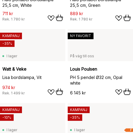
25,5 cm, White
25,5 cm, Green
711 kr
889 kr
Rek.
1 780 kr
Rek.
1 780 kr
KAMPANJ
NY FAVORIT
-35%
I lager
På väg till oss
Watt & Veke
Louis Poulsen
Lisa bordslampa, Vit
PH 5 pendel Ø32 cm, Opal
white
974 kr
6 145 kr
Rek.
1 499 kr
KAMPANJ
KAMPANJ
-10%
-35%
I lager
I lager
F