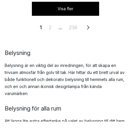
Visa fler
1
2
...
236
Belysning
Belysning är en viktig del av inredningen, för att skapa en
trivsam atmosfär från golv till tak. Här hittar du ett brett urval av
både funktionell och dekorativ belysning till hemmets alla rum,
och en och annan ikonisk designlampa från kända
varumärken.
Belysning för alla rum
Att lägga lite extra eftertanke på valet av belysning till ditt hem
kan ha stor betydelse för vilken stämning och uttryck som