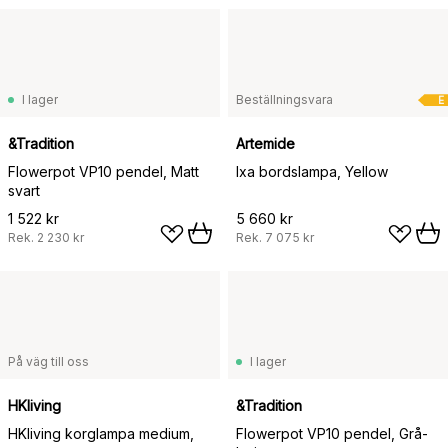
I lager
Beställningsvara
E
&Tradition
Artemide
Flowerpot VP10 pendel, Matt
Ixa bordslampa, Yellow
svart
1 522 kr
5 660 kr
Rek.
2 230 kr
Rek.
7 075 kr
På väg till oss
I lager
HKliving
&Tradition
HKliving korglampa medium,
Flowerpot VP10 pendel, Grå-