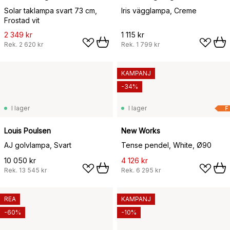
Solar taklampa svart 73 cm,
Iris vägglampa, Creme
Frostad vit
2 349 kr
1 115 kr
Rek.
2 620 kr
Rek.
1 799 kr
KAMPANJ
-34%
I lager
I lager
F
Louis Poulsen
New Works
AJ golvlampa, Svart
Tense pendel, White, Ø90
10 050 kr
4 126 kr
Rek.
13 545 kr
Rek.
6 295 kr
REA
KAMPANJ
-60%
-10%