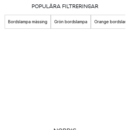
rummet får. Förutom den praktiska funktionen så är
POPULÄRA FILTRERINGAR
belysningen en viktig komponent i rummet som verkligen kan
förstärka din stil och bidra till att skapa den känsla du
Bordslampa mässing
Grön bordslampa
Orange bordslam
eftersträvar.
Oavsett om du är ute efter en
taklampa
till sovrummet i form av
en mysig
fjäderlampa
eller snygg
plafond
så finner du här
både dekorativ och praktisk belysning till ditt hem.
Populära belysnings-varumärken
Louis Poulsen
&Tradition
New Works
Gubi
Olika typer av belysning
Det finns tre olika sorters belysning som alla fyller olika