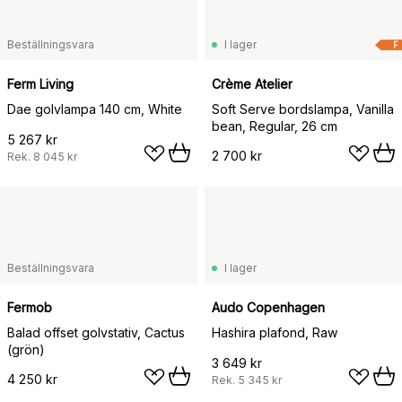
Beställningsvara
I lager
F
Ferm Living
Crème Atelier
Dae golvlampa 140 cm, White
Soft Serve bordslampa, Vanilla
bean, Regular, 26 cm
5 267 kr
2 700 kr
Rek.
8 045 kr
Beställningsvara
I lager
Fermob
Audo Copenhagen
Balad offset golvstativ, Cactus
Hashira plafond, Raw
(grön)
3 649 kr
4 250 kr
Rek.
5 345 kr