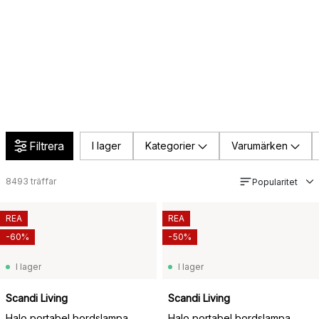
Filtrera
I lager
Kategorier
Varumärken
8493
träffar
Popularitet
REA
REA
-60%
-50%
I lager
I lager
Scandi Living
Scandi Living
Halo portabel bordslampa
Halo portabel bordslampa