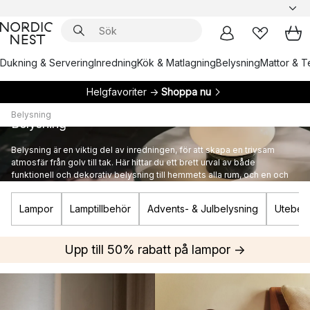
Dukning & Servering
Inredning
Kök & Matlagning
Belysning
Mattor & Te
Helgfavoriter →
Shoppa nu
Belysning
Belysning
Belysning är en viktig del av inredningen, för att skapa en trivsam
atmosfär från golv till tak. Här hittar du ett brett urval av både
funktionell och dekorativ belysning till hemmets alla rum, och en och
annan ikonisk designlampa från kända varumärken.
Lampor
Lamptillbehör
Advents- & Julbelysning
Utebely
Upp till 50% rabatt på lampor →