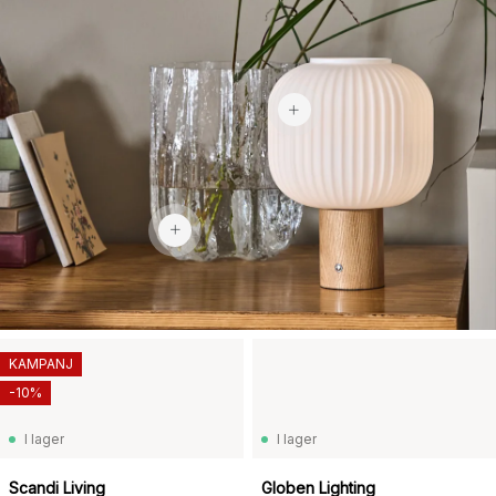
1 159 kr
2 969 kr
KAMPANJ
-10%
I lager
I lager
Scandi Living
Globen Lighting