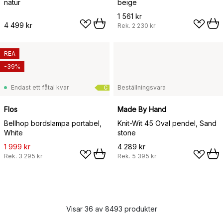
natur
beige
1 561 kr
4 499 kr
Rek.
2 230 kr
REA
-39%
Endast ett fåtal kvar
Beställningsvara
C
Flos
Made By Hand
Bellhop bordslampa portabel,
Knit-Wit 45 Oval pendel, Sand
White
stone
1 999 kr
4 289 kr
Rek.
3 295 kr
Rek.
5 395 kr
Visar 36 av 8493 produkter