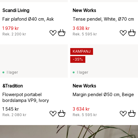
Scandi Living
New Works
Fair plafond Ø40 cm, Ask
Tense pendel, White, Ø70 cm
1 979 kr
3 638 kr
Rek.
2 200 kr
Rek.
5 595 kr
KAMPANJ
-35%
I lager
I lager
&Tradition
New Works
Flowerpot portabel
Margin pendel Ø50 cm, Beige
bordslampa VP9, Ivory
1 545 kr
3 634 kr
Rek.
2 080 kr
Rek.
5 595 kr