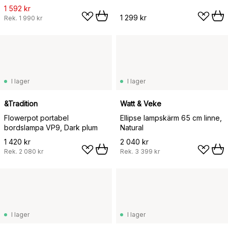
1 592 kr
1 299 kr
Rek.
1 990 kr
I lager
I lager
&Tradition
Watt & Veke
Flowerpot portabel
Ellipse lampskärm 65 cm linne,
bordslampa VP9, Dark plum
Natural
1 420 kr
2 040 kr
Rek.
2 080 kr
Rek.
3 399 kr
I lager
I lager