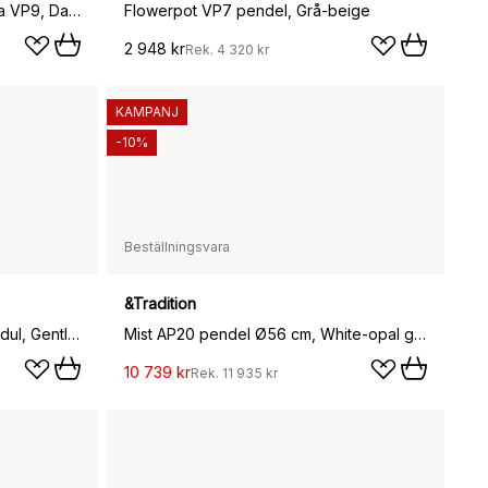
Flowerpot portabel bordslampa VP9, Dark plum
Flowerpot VP7 pendel, Grå-beige
2 948 kr
Rek.
4 320 kr
KAMPANJ
-10%
Beställningsvara
&Tradition
Hi Lo AV55 modulsoffa hörnmodul, Gentle 0733
Mist AP20 pendel Ø56 cm, White-opal glass
10 739 kr
Rek.
11 935 kr