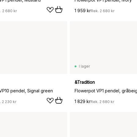
1 959 kr
.
2 680 kr
Rek.
2 680 kr
I lager
&Tradition
VP10 pendel, Signal green
Flowerpot VP1 pendel, gråbei
1 829 kr
.
2 230 kr
Rek.
2 680 kr