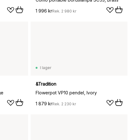
1 996 kr
Rek.
2 980 kr
I lager
&Tradition
ge
Flowerpot VP10 pendel, Ivory
1 879 kr
Rek.
2 230 kr