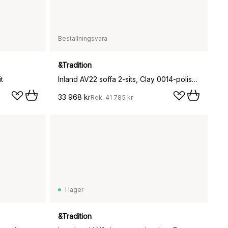
Beställningsvara
&Tradition
t
Inland AV22 soffa 2-sits, Clay 0014-polished aluminium
33 968 kr
Rek.
41 785 kr
I lager
&Tradition