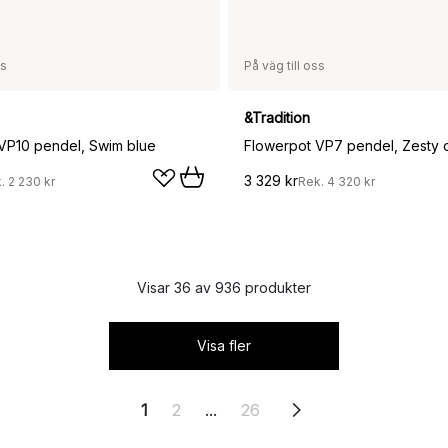
ss
På väg till oss
&Tradition
VP10 pendel, Swim blue
Flowerpot VP7 pendel, Zesty 
3 329 kr
k.
2 230 kr
Rek.
4 320 kr
Visar 36 av 936 produkter
Visa fler
1
2
...
26