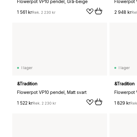
Flowerpot VP10 pendel, Grå-beige
Flowerpot
1 561 kr
2 948 kr
Rek.
2 230 kr
Re
I lager
I lager
&Tradition
&Tradition
Flowerpot VP10 pendel, Matt svart
Flowerpot 
1 522 kr
1 829 kr
Rek.
2 230 kr
Rek