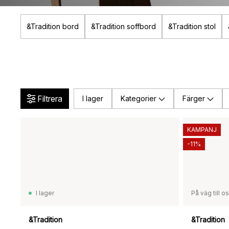
&Tradition bord
&Tradition soffbord
&Tradition stol
Filtrera
I lager
Kategorier
Färger
KAMPANJ
-11%
I lager
På väg till o
&Tradition
&Tradition