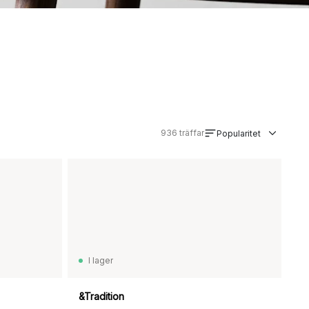
936
träffar
Popularitet
I lager
&Tradition