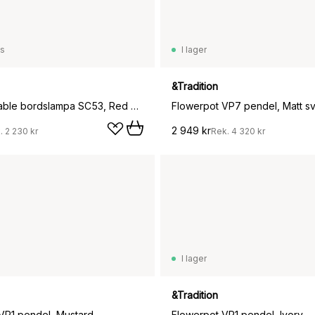
ss
I lager
&Tradition
Como portable bordslampa SC53, Red brown
Flowerpot VP7 pendel, Matt sv
2 949 kr
.
2 230 kr
Rek.
4 320 kr
I lager
&Tradition
VP1 pendel, Mustard
Flowerpot VP1 pendel, Ivory