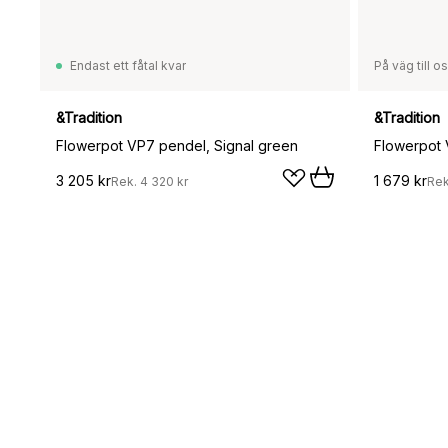
Endast ett fåtal kvar
På väg till o
&Tradition
&Tradition
Flowerpot VP7 pendel, Signal green
Flowerpot 
3 205 kr
1 679 kr
Rek.
4 320 kr
Re