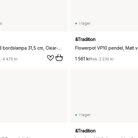
ss
I lager
&Tradition
Topan VP13 bordslampa 31,5 cm, Clear-chrome plated
Flowerpot VP10 pendel, Matt vi
1 561 kr
k.
4 470 kr
Rek.
2 230 kr
I lager
&Tradition