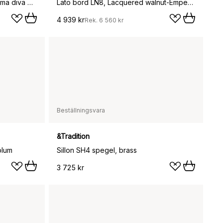
Lato bord LN8, Ivory white-Crema diva marble
Lato bord LN8, Lacquered walnut-Emperador marble
4 939 kr
Rek.
6 560 kr
Beställningsvara
&Tradition
plum
Sillon SH4 spegel, brass
3 725 kr