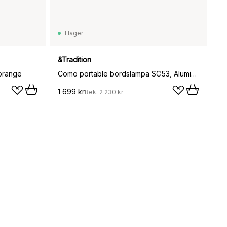
I lager
&Tradition
orange
Como portable bordslampa SC53, Aluminium
1 699 kr
Rek.
2 230 kr