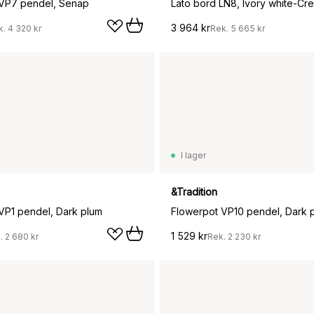
 VP7 pendel, Senap
3 964 kr
k.
4 320 kr
Rek.
5 665 kr
I lager
&Tradition
VP1 pendel, Dark plum
Flowerpot VP10 pendel, Dark 
1 529 kr
.
2 680 kr
Rek.
2 230 kr