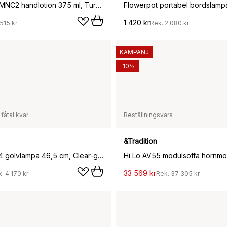
Mnemonic MNC2 handlotion 375 ml, Turning tide
1 420 kr
515 kr
Rek.
2 080 kr
KAMPANJ
-10%
 fåtal kvar
Beställningsvara
&Tradition
Topan VP14 golvlampa 46,5 cm, Clear-grey beige
33 569 kr
k.
4 170 kr
Rek.
37 305 kr