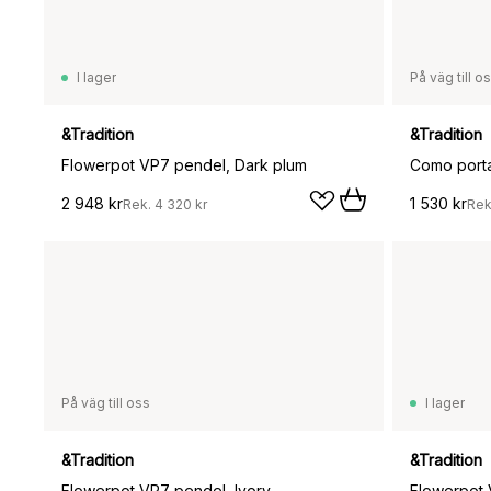
I lager
På väg till o
&Tradition
&Tradition
Flowerpot VP7 pendel, Dark plum
2 948 kr
1 530 kr
Rek.
4 320 kr
Rek
På väg till oss
I lager
&Tradition
&Tradition
Flowerpot VP7 pendel, Ivory
Flowerpot 