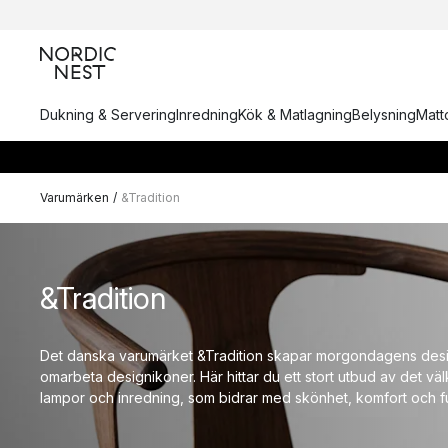
Dukning & Servering
Inredning
Kök & Matlagning
Belysning
Matto
Varumärken
/
&Tradition
&Tradition
Det danska varumärket &Tradition skapar morgondagens desi
omarbeta designikoner. Här hittar du ett stort utbud av det v
lampor och inredning, som bidrar med skönhet, komfort och f