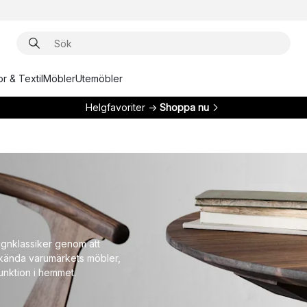
r & Textil
Möbler
Utemöbler
Helgfavoriter →
Shoppa nu
gnklassiker genom att
älkända varumärkets möbler,
unktion i hemmet.