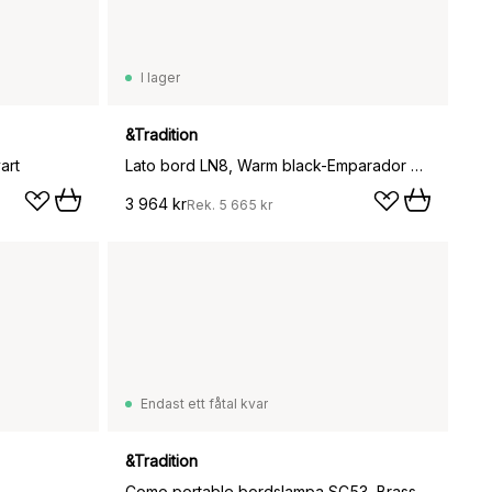
I lager
&Tradition
art
Lato bord LN8, Warm black-Emparador marble
3 964 kr
Rek.
5 665 kr
Endast ett fåtal kvar
&Tradition
Como portable bordslampa SC53, Brass