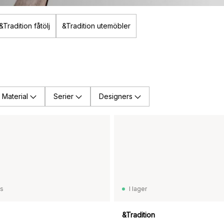
&Tradition fåtölj
&Tradition utemöbler
Material
Serier
Designers
ss
I lager
&Tradition