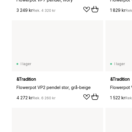
3 249 kr
1 829 kr
Rek.
4 320 kr
Rek
I lager
I lager
&Tradition
&Tradition
Flowerpot VP2 pendel stor, grå-beige
Flowerpot 
4 272 kr
1 522 kr
Rek.
6 260 kr
Rek