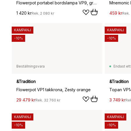
Flowerpot portabel bordslampa VP9, grå-beige
1 420 kr
459 kr
Rek.
2 080 kr
Rek.
KAMPANJ
KAMPANJ
-10%
-10%
Beställningsvara
Endast ett
&Tradition
&Tradition
Flowerpot VP1 takkrona, Zesty orange
29 479 kr
3 749 kr
Rek.
32 760 kr
Re
KAMPANJ
KAMPANJ
-10%
-10%