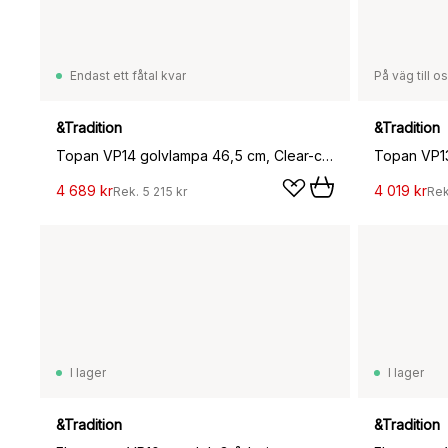
Endast ett fåtal kvar
På väg till o
&Tradition
&Tradition
Topan VP14 golvlampa 46,5 cm, Clear-chrome plated
4 689 kr
4 019 kr
Rek.
5 215 kr
Re
I lager
I lager
&Tradition
&Tradition