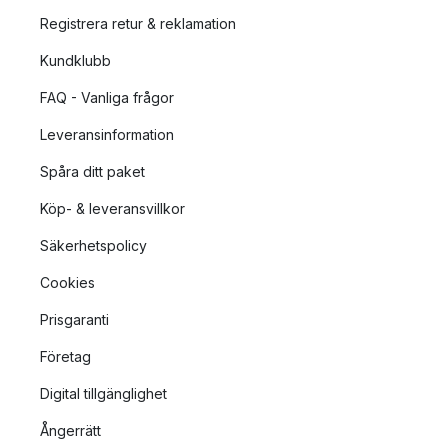
Registrera retur & reklamation
Vad är en takpendel?
Kundklubb
En takpendel är en nättare designad taklampa som ofta är
FAQ - Vanliga frågor
utformad för att ge ett nedåtriktat ljus, vilket passar perfekt
över ett matbord. Med en takpendel kan du med fördel även
Leveransinformation
placera många tillsammans, för att skapa ett lekfullt kluster av
Spåra ditt paket
lampor.
Köp- & leveransvillkor
Säkerhetspolicy
Cookies
Prisgaranti
Företag
Digital tillgänglighet
Ångerrätt