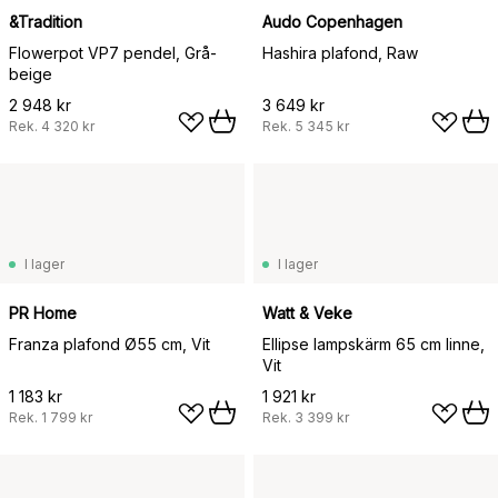
&Tradition
Audo Copenhagen
Flowerpot VP7 pendel, Grå-
Hashira plafond, Raw
beige
2 948 kr
3 649 kr
Rek.
4 320 kr
Rek.
5 345 kr
I lager
I lager
PR Home
Watt & Veke
Franza plafond Ø55 cm, Vit
Ellipse lampskärm 65 cm linne,
Vit
1 183 kr
1 921 kr
Rek.
1 799 kr
Rek.
3 399 kr