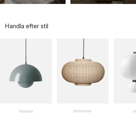
Handla efter stil
Bohemisk
J
Modern