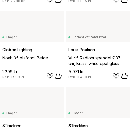
Rek.
2 230 kr
Rek.
8 335 kr
I lager
Endast ett fåtal kvar
Globen Lighting
Louis Poulsen
Noah 35 plafond, Beige
VL45 Radiohuspendel Ø37
cm, Brass-white opal glass
1 299 kr
5 971 kr
Rek.
1 999 kr
Rek.
8 450 kr
I lager
I lager
&Tradition
&Tradition