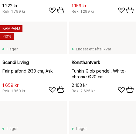
1 222 kr
1 159 kr
Rek.
1 799 kr
Rek.
1 299 kr
KAMPANJ
-10%
I lager
Endast ett fåtal kvar
Scandi Living
Konsthantverk
Fair plafond Ø30 cm, Ask
Funkis Glob pendel, White-
chrome Ø20 cm
1 659 kr
2 103 kr
Rek.
1 850 kr
Rek.
2 625 kr
I lager
I lager