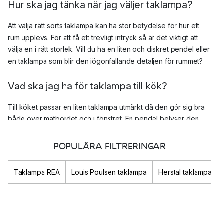
Hur ska jag tänka när jag väljer taklampa?
Att välja rätt sorts taklampa kan ha stor betydelse för hur ett
rum upplevs. För att få ett trevligt intryck så är det viktigt att
välja en i rätt storlek. Vill du ha en liten och diskret pendel eller
en taklampa som blir den iögonfallande detaljen för rummet?
Vad ska jag ha för taklampa till kök?
Till köket passar en liten taklampa utmärkt då den gör sig bra
både över matbordet och i fönstret. En pendel belyser den
lagom stora ytan och blir både en stämningsfull och funktionell
ljuskälla i köket. Kika in Flowerpot pendel från
&Tradition
, Semi
POPULÄRA FILTRERINGAR
pendel från
Gubi
eller
PH 5
från
Louis Poulsen
.
Taklampa REA
Louis Poulsen taklampa
Herstal taklampa
Vad ska jag ha för taklampa till vardagsrum?
Med en stor taklampa skapar du en tydlig mittpunkt i rummet.
Välj en taklampa i en utstickande färg eller design för att få