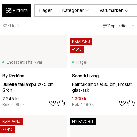
Filtrera
I lager
Kategorier
Varumärken
3271
träffar
Popularitet
KAMPANJ
-10%
Endast ett fåtal kvar
I lager
By Rydéns
Scandi Living
Juliette taklampa Ø75 cm,
Fair taklampa Ø30 cm, Frostat
Grön
glas-ask
2 245 kr
1 309 kr
Rek.
2 995 kr
Rek.
1 460 kr
KAMPANJ
NY FAVORIT
-34%