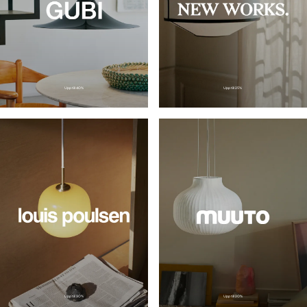
Upp till
25
%
Upp till
40
%
Upp till 30%
Upp till
20
%