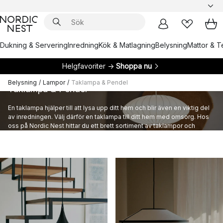
Dukning & Servering
Inredning
Kök & Matlagning
Belysning
Mattor & Te
Helgfavoriter →
Shoppa nu
Belysning
/
Lampor
/
Taklampa & Pendel
Taklampa & Pendel
En taklampa hjälper till att lysa upp ditt hem och blir även en viktig del
av inredningen. Välj därför en taklampa till ditt hem med omsorg. Hos
oss på Nordic Nest hittar du ett brett sortiment av taklampor och
pendlar.