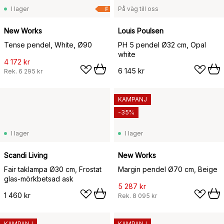
I lager
På väg till oss
F
New Works
Louis Poulsen
Tense pendel, White, Ø90
PH 5 pendel Ø32 cm, Opal
white
4 172 kr
6 145 kr
Rek.
6 295 kr
KAMPANJ
-35%
I lager
I lager
Scandi Living
New Works
Fair taklampa Ø30 cm, Frostat
Margin pendel Ø70 cm, Beige
glas-mörkbetsad ask
5 287 kr
1 460 kr
Rek.
8 095 kr
KAMPANJ
KAMPANJ