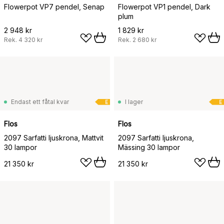
Flowerpot VP7 pendel, Senap
Flowerpot VP1 pendel, Dark
plum
2 948 kr
1 829 kr
Rek.
4 320 kr
Rek.
2 680 kr
Endast ett fåtal kvar
I lager
E
E
Flos
Flos
2097 Sarfatti ljuskrona, Mattvit
2097 Sarfatti ljuskrona,
30 lampor
Mässing 30 lampor
21 350 kr
21 350 kr