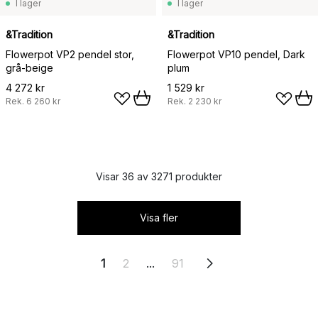
I lager
I lager
&Tradition
&Tradition
Flowerpot VP2 pendel stor,
Flowerpot VP10 pendel, Dark
grå-beige
plum
4 272 kr
1 529 kr
Rek.
6 260 kr
Rek.
2 230 kr
Visar 36 av 3271 produkter
Visa fler
1
2
...
91