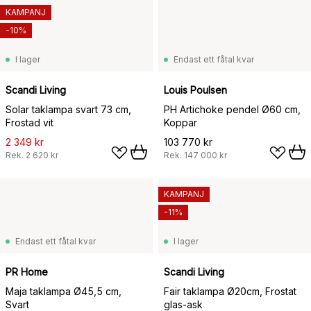
KAMPANJ
-10%
I lager
Endast ett fåtal kvar
Scandi Living
Louis Poulsen
Solar taklampa svart 73 cm,
PH Artichoke pendel Ø60 cm,
Frostad vit
Koppar
2 349 kr
103 770 kr
Rek.
2 620 kr
Rek.
147 000 kr
KAMPANJ
-11%
Endast ett fåtal kvar
I lager
PR Home
Scandi Living
Maja taklampa Ø45,5 cm,
Fair taklampa Ø20cm, Frostat
Svart
glas-ask