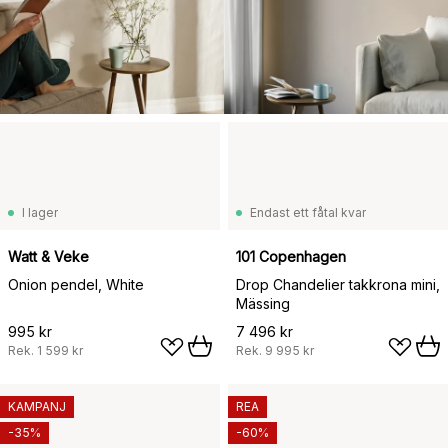
I lager
Endast ett fåtal kvar
Watt & Veke
101 Copenhagen
Onion pendel, White
Drop Chandelier takkrona mini,
Mässing
995 kr
7 496 kr
Rek.
1 599 kr
Rek.
9 995 kr
KAMPANJ
REA
-35%
-60%