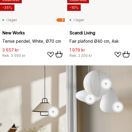
-35%
-10%
I lager
I lager
F
New Works
Scandi Living
Tense pendel, White, Ø70 cm
Fair plafond Ø40 cm, Ask
3 657 kr
1 979 kr
Rek.
5 595 kr
Rek.
2 200 kr
169 kr
169 kr
1 950 kr