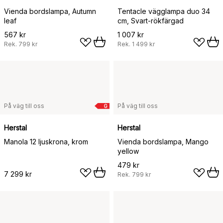
Vienda bordslampa, Autumn
Tentacle vägglampa duo 34
leaf
cm, Svart-rökfärgad
567 kr
1 007 kr
Rek.
799 kr
Rek.
1 499 kr
På väg till oss
På väg till oss
G
Herstal
Herstal
Manola 12 ljuskrona, krom
Vienda bordslampa, Mango
yellow
479 kr
7 299 kr
Rek.
799 kr