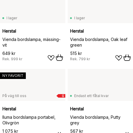
I lager
I lager
Herstal
Herstal
Vienda bordslampa, mässing-
Vienda bordslampa, Oak leaf
vit
green
649 kr
515 kr
Rek.
999 kr
Rek.
799 kr
NY FAVORIT
På väg till oss
Endast ett fåtal kvar
G
Herstal
Herstal
Iluma bordslampa portabel,
Vienda bordslampa, Putty
Olivgrön
grey
1 075 kr
567 kr