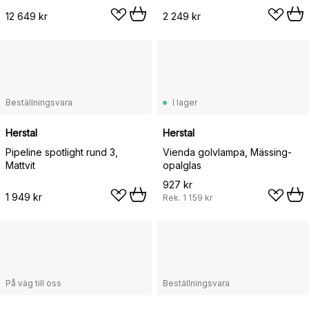
12 649 kr
2 249 kr
Beställningsvara
I lager
Herstal
Herstal
Pipeline spotlight rund 3,
Vienda golvlampa, Mässing-
Mattvit
opalglas
927 kr
1 949 kr
Rek.
1 159 kr
På väg till oss
Beställningsvara