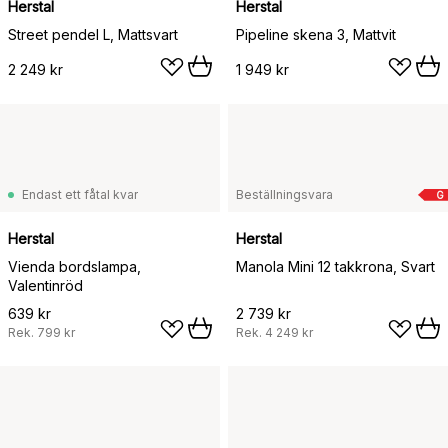
Herstal
Herstal
Street pendel L, Mattsvart
Pipeline skena 3, Mattvit
2 249 kr
1 949 kr
Endast ett fåtal kvar
Beställningsvara
G
Herstal
Herstal
Vienda bordslampa,
Manola Mini 12 takkrona, Svart
Valentinröd
639 kr
2 739 kr
Rek.
799 kr
Rek.
4 249 kr