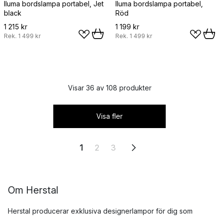
Iluma bordslampa portabel, Jet
Iluma bordslampa portabel,
black
Röd
1 215 kr
1 199 kr
Rek.
1 499 kr
Rek.
1 499 kr
Visar 36 av 108 produkter
Visa fler
1
2
3
Om Herstal
Herstal producerar exklusiva designerlampor för dig som