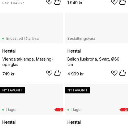
1 949 kr
Rek.
1 049 kr
Endast ett fåtal kvar
Beställningsvara
Herstal
Herstal
Vienda taklampa, Mässing-
Ballon ljuskrona, Svart, Ø60
opalglas
cm
749 kr
4 999 kr
NY FAVORIT
NY FAVORIT
I lager
I lager
G
G
Herstal
Herstal