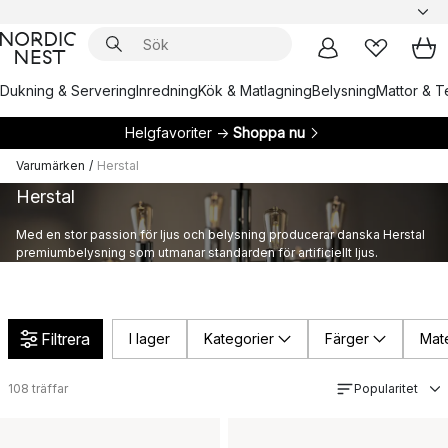
Dukning & Servering
Inredning
Kök & Matlagning
Belysning
Mattor & Te
Helgfavoriter →
Shoppa nu
Varumärken
/
Herstal
Herstal
Med en stor passion för ljus och belysning producerar danska Herstal
premiumbelysning som utmanar standarden för artificiellt ljus.
Filtrera
I lager
Kategorier
Färger
Mate
108
träffar
Popularitet