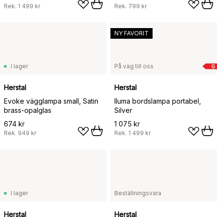
Rek.
1 499 kr
Rek.
799 kr
NY FAVORIT
I lager
På väg till oss
G
Herstal
Herstal
Evoke vägglampa small, Satin
Iluma bordslampa portabel,
brass-opalglas
Silver
674 kr
1 075 kr
Rek.
949 kr
Rek.
1 499 kr
I lager
Beställningsvara
Herstal
Herstal