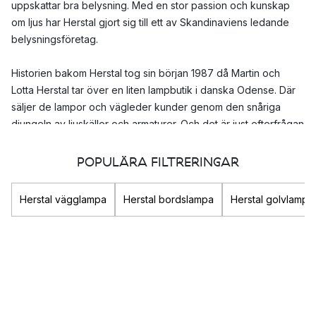
uppskattar bra belysning. Med en stor passion och kunskap
om ljus har Herstal gjort sig till ett av Skandinaviens ledande
belysningsföretag.
Historien bakom Herstal tog sin början 1987 då Martin och
Lotta Herstal tar över en liten lampbutik i danska Odense. Där
säljer de lampor och vägleder kunder genom den snåriga
djungeln av ljuskällor och armaturer. Och det är just efterfrågan
av vägledning och kunskap som gör att paret bestämmer sig
för att designa en egen serie lampor – lampor med en stilren,
POPULÄRA FILTRERINGAR
elegant design och ett bra ljus. Lamporna blir en succé och det
dröjer inte länge innan andra butiker hör av sig och vill sälja
Herstal vägglampa
Herstal bordslampa
Herstal golvlampa
paret Herstals lampor.
Idag är Herstal ett väletablerat designföretag med kunder i
hela världen. De producerar exklusiva designerlampor med ett
elegant uttryck och än idag är det kunskapen om ljus som är
kärnan i Herstals verksamhet. De arbetar ständigt med att
utveckla nya tekniker, material och produkter som utmanar