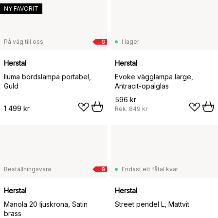
NY FAVORIT
På väg till oss
I lager
G
Herstal
Herstal
Iluma bordslampa portabel,
Evoke vägglampa large,
Guld
Antracit-opalglas
596 kr
1 499 kr
Rek.
849 kr
Beställningsvara
Endast ett fåtal kvar
G
Herstal
Herstal
Manola 20 ljuskrona, Satin
Street pendel L, Mattvit
brass