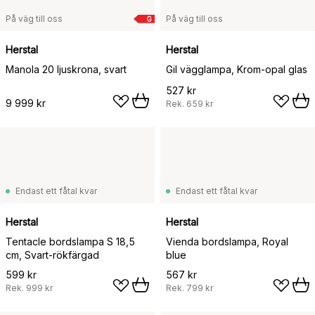
På väg till oss
På väg till oss
G
Herstal
Herstal
Manola 20 ljuskrona, svart
Gil vägglampa, Krom-opal glas
527 kr
9 999 kr
Rek.
659 kr
Endast ett fåtal kvar
Endast ett fåtal kvar
Herstal
Herstal
Tentacle bordslampa S 18,5
Vienda bordslampa, Royal
cm, Svart-rökfärgad
blue
599 kr
567 kr
Rek.
999 kr
Rek.
799 kr