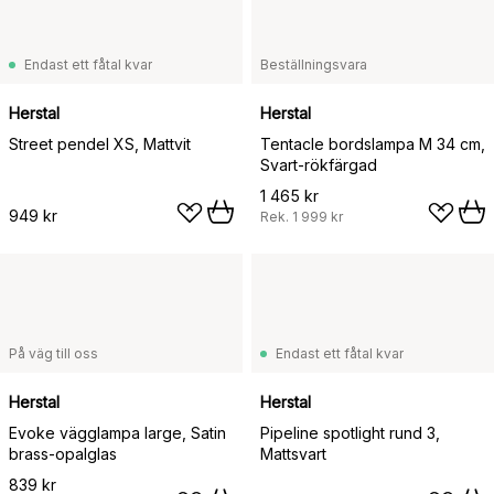
Endast ett fåtal kvar
Beställningsvara
Herstal
Herstal
Street pendel XS, Mattvit
Tentacle bordslampa M 34 cm,
Svart-rökfärgad
1 465 kr
949 kr
Rek.
1 999 kr
På väg till oss
Endast ett fåtal kvar
Herstal
Herstal
Evoke vägglampa large, Satin
Pipeline spotlight rund 3,
brass-opalglas
Mattsvart
839 kr