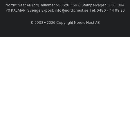
Nordic Nest AB (org. nummer 556628-1597) Stämpelvägen 3, SE-394
70 KALMAR, Sverige E-post: info@nordicnest.se Tel. 0480 - 44 99 20
© 2002 - 2026 Copyright Nordic Nest AB