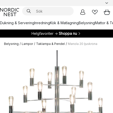
Dukning & Servering
Inredning
Kök & Matlagning
Belysning
Mattor & Te
Helgfavoriter →
Shoppa nu
Belysning
/
Lampor
/
Taklampa & Pendel
/
Manola 20 ljuskrona