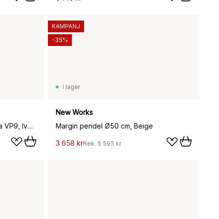
KAMPANJ
-35%
I lager
New Works
Flowerpot portabel bordslampa VP9, Ivory
Margin pendel Ø50 cm, Beige
3 658 kr
Rek.
5 595 kr