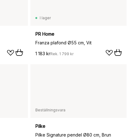
I lager
PR Home
Franza plafond Ø55 cm, Vit
1 183 kr
Rek.
1 799 kr
Beställningsvara
Pilke
Pilke Signature pendel Ø80 cm, Brun