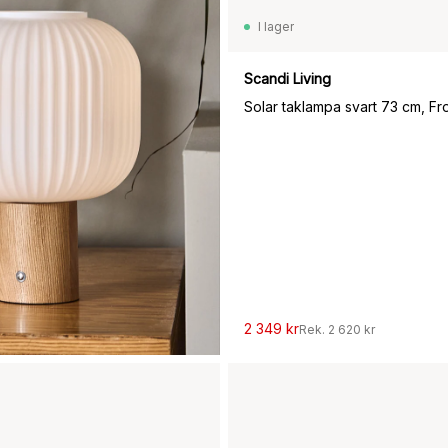
I lager
1 159 kr
Scandi Living
Solar taklampa svart 73 cm, Fro
2 349 kr
Rek.
2 620 kr