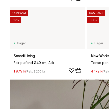
KAMPANJ
KAMPANJ
-10%
-34%
I lager
I lager
Scandi Living
New Work
Fair plafond Ø40 cm, Ask
Tense pend
1 979 kr
4 172 kr
Rek.
2 200 kr
Rek