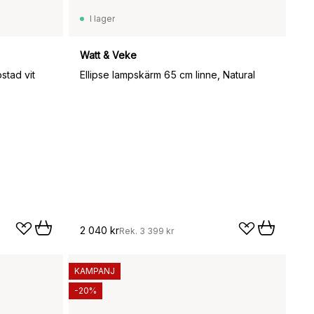
I lager
Watt & Veke
stad vit
Ellipse lampskärm 65 cm linne, Natural
2 040 kr
Rek.
3 399 kr
KAMPANJ
-20%