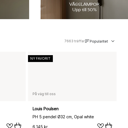
VÄGGLAMPOR
Upp till 50%
7663
träffar
Popularitet
NY FAVORIT
På väg till oss
Louis Poulsen
PH 5 pendel Ø32 cm, Opal white
6 145 kr