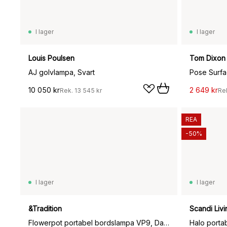
I lager
I lager
Louis Poulsen
Tom Dixon
AJ golvlampa, Svart
Pose Surfa
10 050 kr
2 649 kr
Rek.
13 545 kr
Re
REA
-50%
I lager
I lager
&Tradition
Scandi Livi
Flowerpot portabel bordslampa VP9, Dark plum