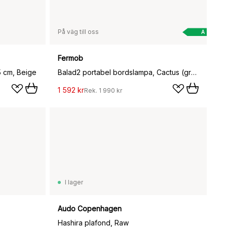
På väg till oss
A
Fermob
5 cm, Beige
Balad2 portabel bordslampa, Cactus (grön), 38 cm
1 592 kr
Rek.
1 990 kr
I lager
Audo Copenhagen
Hashira plafond, Raw