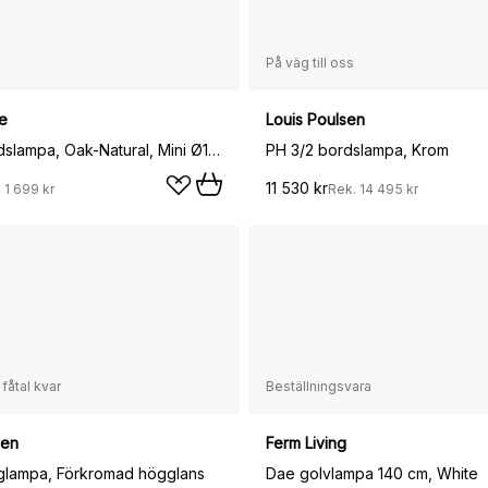
På väg till oss
e
Louis Poulsen
Prisma bordslampa, Oak-Natural, Mini Ø16x24,3 cm
PH 3/2 bordslampa, Krom
11 530 kr
.
1 699 kr
Rek.
14 495 kr
 fåtal kvar
Beställningsvara
sen
Ferm Living
glampa, Förkromad högglans
Dae golvlampa 140 cm, White