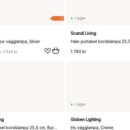
I lager
F
Scandi Living
ce vägglampa, Silver
Halo portabel bordslampa 25,
1 780 kr
k.
2 945 kr
I lager
ng
Globen Lighting
Halo portabel bordslampa 25,5 cm, Burgundy
Iris vägglampa, Creme