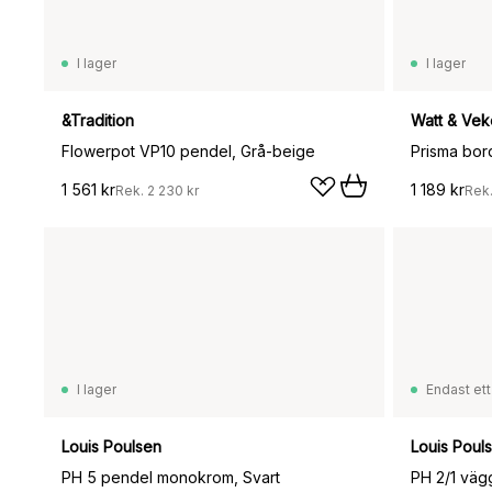
I lager
I lager
&Tradition
Watt & Vek
Flowerpot VP10 pendel, Grå-beige
1 561 kr
1 189 kr
Rek.
2 230 kr
Rek
I lager
Endast ett
Louis Poulsen
Louis Poul
PH 5 pendel monokrom, Svart
PH 2/1 väg