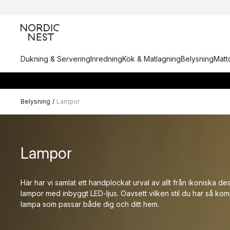
Dukning & Servering
Inredning
Kök & Matlagning
Belysning
Matto
Belysning
/
Lampor
Lampor
Här har vi samlat ett handplockat urval av allt från ikoniska d
lampor med inbyggt LED-ljus. Oavsett vilken stil du har så kom
lampa som passar både dig och ditt hem.