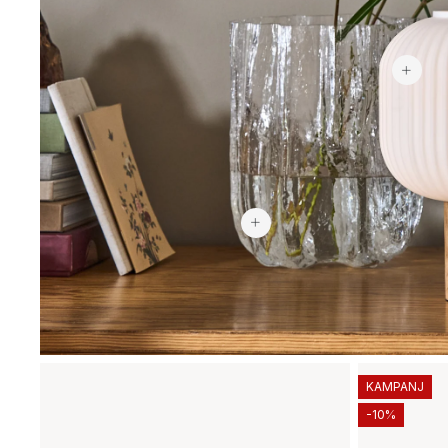
2 969 kr
KAMPANJ
-10%