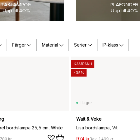
TAKLAMPOR
PLAFONDER
Upp till 40%
Upp till 40%
Färger
Material
Serier
IP-klass
KAMPANJ
-35%
I lager
ng
Watt & Veke
bel bordslampa 25,5 cm, White
Lisa bordslampa, Vit
974 kr
 780 kr
Rek.
1 499 kr