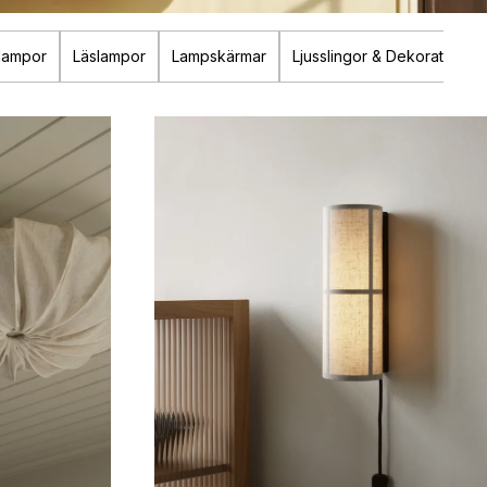
lampor
Läslampor
Lampskärmar
Ljusslingor & Dekorationsb