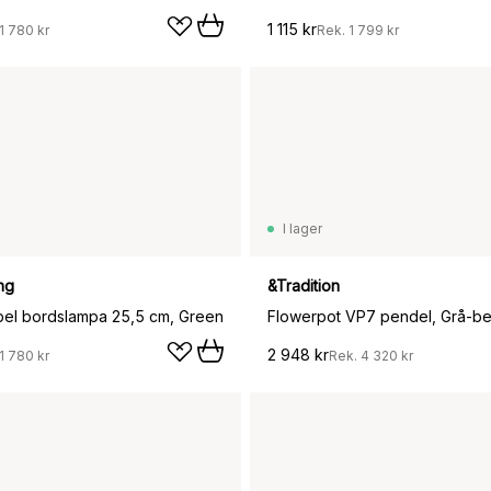
1 115 kr
1 780 kr
Rek.
1 799 kr
I lager
ng
&Tradition
bel bordslampa 25,5 cm, Green
Flowerpot VP7 pendel, Grå-b
2 948 kr
1 780 kr
Rek.
4 320 kr