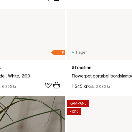
I lager
F
s
&Tradition
el, White, Ø90
1 545 kr
.
6 295 kr
Rek.
2 080 kr
KAMPANJ
-10%