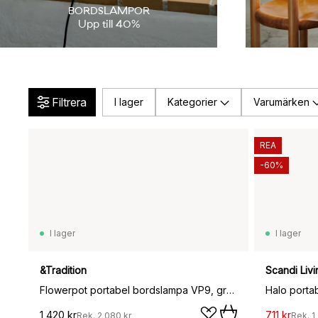
BORDSLAMPOR
Upp till 40%
Filtrera
I lager
Kategorier
Varumärken
REA
-60%
I lager
I lager
&Tradition
Scandi Livi
Flowerpot portabel bordslampa VP9, grå-beige
Halo porta
1 420 kr
711 kr
Rek.
2 080 kr
Rek.
1