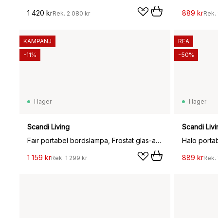
1 420 kr
889 kr
Rek.
2 080 kr
Rek.
KAMPANJ
REA
-11%
-50%
I lager
I lager
Scandi Living
Scandi Livi
Fair portabel bordslampa, Frostat glas-ask
Halo porta
1 159 kr
889 kr
Rek.
1 299 kr
Rek.