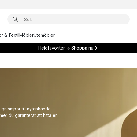
r & Textil
Möbler
Utemöbler
Helgfavoriter →
Shoppa nu
esignlampor till nytänkande
mer du garanterat att hitta en