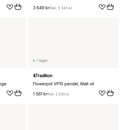
3 649 kr
Rek.
5 345 kr
I lager
&Tradition
eige
Flowerpot VP10 pendel, Matt vit
1 561 kr
Rek.
2 230 kr