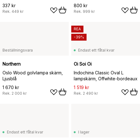
337 kr
800 kr
Rek.
449 kr
Rek.
999 kr
REA
-39%
Beställningsvara
Endast ett fåtal kvar
Northern
Oi Soi Oi
Oslo Wood golvlampa skärm,
Indochina Classic Oval L
Ljusblå
lampskärm, Offwhite-bordeaux
1 670 kr
1 519 kr
Rek.
2 000 kr
Rek.
2 490 kr
Endast ett fåtal kvar
I lager