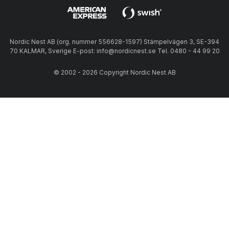
Nordic Nest AB (org. nummer 556628-1597) Stämpelvägen 3, SE-394
70 KALMAR, Sverige E-post: info@nordicnest.se Tel. 0480 - 44 99 20
© 2002 - 2026 Copyright Nordic Nest AB