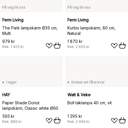
På väg till oss
På väg till oss
Ferm Living
Ferm Living
The Park lampskärm Ø35 cm,
Kurbis lampskärm, 80 cm,
Multi
Natural
979 kr
1 870 kr
Rek.
1 405 kr
Rek.
2 655 kr
I lager
Endast ett fåtal kvar
HAY
Watt & Veke
Paper Shade Donut
Boll taklampa 40 cm, vit
lampskärm, Classic white Ø60
593 kr
1 295 kr
Rek.
889 kr
Rek.
2 099 kr