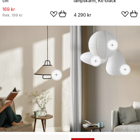
cm
lampskärm, Kit-black
169 kr
4 290 kr
Rek.
199 kr
169 kr
169 kr
1 950 kr