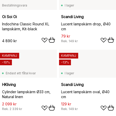
Beställningsvara
I lager
Oi Soi Oi
Scandi Living
Indochina Classic Round XL
Lucent lampskärm drop, Ø40
lampskärm, Kit-black
cm
79 kr
4 890 kr
Rek.
149 kr
KAMPANJ
KAMPANJ
-10%
-13%
Endast ett fåtal kvar
I lager
HKliving
Scandi Living
Cylinder lampskärm Ø33 cm,
Lucent lampskärm oval, Ø40
Natural linen
cm
2 099 kr
129 kr
Rek.
2 339 kr
Rek.
149 kr