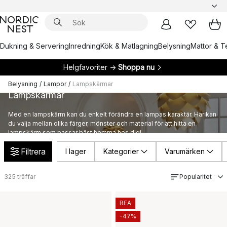
Dukning & Servering
Inredning
Kök & Matlagning
Belysning
Mattor & Te
Helgfavoriter →
Shoppa nu
Belysning
/
Lampor
/
Lampskärmar
Lampskärmar
Med en lampskärm kan du enkelt förändra en lampas karaktär. Här kan
du välja mellan olika färger, mönster och material för att hitta en
lampskärm som passar bäst hemma hos dig!
Filtrera
I lager
Kategorier
Varumärken
325
träffar
Popularitet
REA
-47%