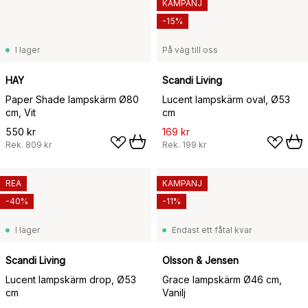
KAMPANJ
-15%
I lager
På väg till oss
HAY
Scandi Living
Paper Shade lampskärm Ø80
Lucent lampskärm oval, Ø53
cm, Vit
cm
550 kr
169 kr
Rek.
809 kr
Rek.
199 kr
REA
KAMPANJ
-40%
-11%
I lager
Endast ett fåtal kvar
Scandi Living
Olsson & Jensen
Lucent lampskärm drop, Ø53
Grace lampskärm Ø46 cm,
cm
Vanilj