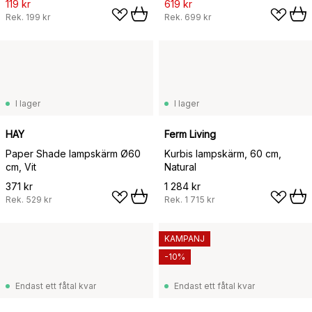
119 kr
619 kr
Rek.
199 kr
Rek.
699 kr
I lager
I lager
HAY
Ferm Living
Paper Shade lampskärm Ø60
Kurbis lampskärm, 60 cm,
cm, Vit
Natural
371 kr
1 284 kr
Rek.
529 kr
Rek.
1 715 kr
KAMPANJ
-10%
Endast ett fåtal kvar
Endast ett fåtal kvar