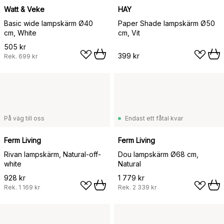
Watt & Veke
HAY
Basic wide lampskärm Ø40
Paper Shade lampskärm Ø50
cm, White
cm, Vit
505 kr
399 kr
Rek.
699 kr
På väg till oss
Endast ett fåtal kvar
Ferm Living
Ferm Living
Rivan lampskärm, Natural-off-
Dou lampskärm Ø68 cm,
white
Natural
928 kr
1 779 kr
Rek.
1 169 kr
Rek.
2 339 kr