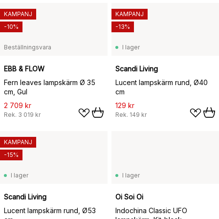
KAMPANJ
KAMPANJ
-10%
-13%
Beställningsvara
I lager
EBB & FLOW
Scandi Living
Fern leaves lampskärm Ø 35
Lucent lampskärm rund, Ø40
cm, Gul
cm
2 709 kr
129 kr
Rek.
3 019 kr
Rek.
149 kr
KAMPANJ
-15%
I lager
I lager
Scandi Living
Oi Soi Oi
Lucent lampskärm rund, Ø53
Indochina Classic UFO