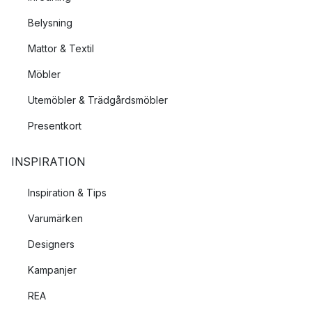
lampskärm kan bli hal att hålla i, så det gäller att vara försiktig.
Belysning
Mattor & Textil
Möbler
Utemöbler & Trädgårdsmöbler
Presentkort
INSPIRATION
Inspiration & Tips
Varumärken
Designers
Kampanjer
REA