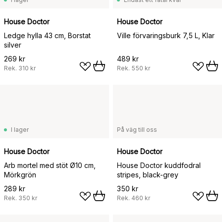
House Doctor
House Doctor
Ledge hylla 43 cm, Borstat
Ville förvaringsburk 7,5 L, Klar
silver
269 kr
489 kr
Rek.
310 kr
Rek.
550 kr
I lager
På väg till oss
House Doctor
House Doctor
Arb mortel med stöt Ø10 cm,
House Doctor kuddfodral
Mörkgrön
stripes, black-grey
289 kr
350 kr
Rek.
350 kr
Rek.
460 kr