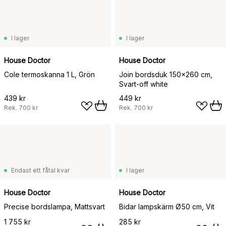
I lager
I lager
House Doctor
House Doctor
Cole termoskanna 1 L, Grön
Join bordsduk 150x260 cm,
Svart-off white
439 kr
449 kr
Rek.
700 kr
Rek.
700 kr
Endast ett fåtal kvar
I lager
House Doctor
House Doctor
Precise bordslampa, Mattsvart
Bidar lampskärm Ø50 cm, Vit
1 755 kr
285 kr