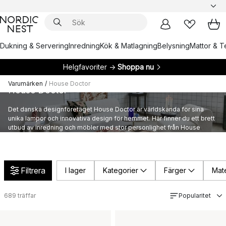
Dukning & Servering
Inredning
Kök & Matlagning
Belysning
Mattor & Te
Helgfavoriter →
Shoppa nu
Varumärken
/
House Doctor
House Doctor
Det danska designföretaget House Doctor är världskända för sina
unika lampor och innovativa design för hemmet. Här finner du ett brett
utbud av inredning och möbler med stor personlighet från House
Doctors provokativa sortiment.
Filtrera
I lager
Kategorier
Färger
Mate
689
träffar
Popularitet