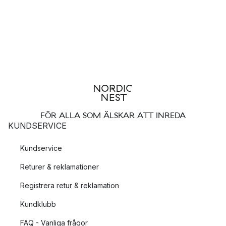
Meraki
Monograph
Niclas Vahé
Möbler, inredning och design – allt i ett
Precis som namnet Society of Lifestyle antyder samlas
inredning, möbler och design i en härlig mix. Genom att samla
alla varumärken ville företaget visa att produkterna inte bara är
FÖR ALLA SOM ÄLSKAR ATT INREDA
produkter utan är anknyta till större livsstilsfrågor som
KUNDSERVICE
inkluderar hemmats alla hörn, vilket är deras största passion.
Kundservice
Ett brett utbud av inredning
Returer & reklamationer
Mest kända är House Doctor för sina
lampor
och
speglar
. I
Registrera retur & reklamation
sortimentet finns också möbler,
mattor
och porslin – allt du kan
tänkas behöva för varje rum i ditt hem!
Kundklubb
FAQ - Vanliga frågor