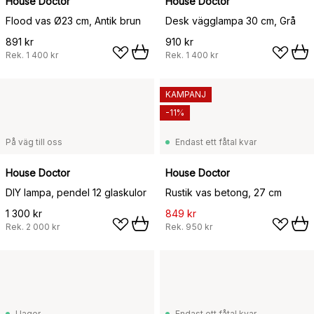
House Doctor
House Doctor
Flood vas Ø23 cm, Antik brun
Desk vägglampa 30 cm, Grå
891 kr
910 kr
Rek.
1 400 kr
Rek.
1 400 kr
KAMPANJ
-11%
På väg till oss
Endast ett fåtal kvar
House Doctor
House Doctor
DIY lampa, pendel 12 glaskulor
Rustik vas betong, 27 cm
1 300 kr
849 kr
Rek.
2 000 kr
Rek.
950 kr
I lager
Endast ett fåtal kvar