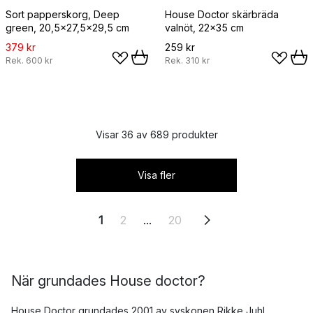
Sort papperskorg, Deep
House Doctor skärbräda
green, 20,5x27,5x29,5 cm
valnöt, 22x35 cm
379 kr
259 kr
Rek.
600 kr
Rek.
310 kr
Visar 36 av 689 produkter
Visa fler
1
2
...
20
När grundades House doctor?
House Doctor grundades 2001 av syskonen Rikke Juhl