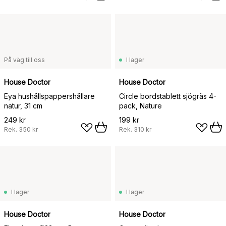
På väg till oss
I lager
House Doctor
House Doctor
Eya hushållspappershållare
Circle bordstablett sjögräs 4-
natur, 31 cm
pack, Nature
249 kr
199 kr
Rek.
350 kr
Rek.
310 kr
I lager
I lager
House Doctor
House Doctor