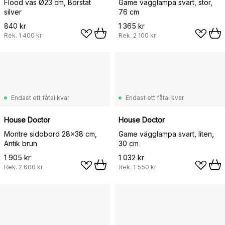
Flood vas Ø23 cm, Borstat
Game vägglampa svart, stor,
silver
76 cm
840 kr
1 365 kr
Rek.
1 400 kr
Rek.
2 100 kr
Endast ett fåtal kvar
Endast ett fåtal kvar
House Doctor
House Doctor
Montre sidobord 28x38 cm,
Game vägglampa svart, liten,
Antik brun
30 cm
1 905 kr
1 032 kr
Rek.
2 600 kr
Rek.
1 550 kr