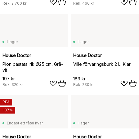
Rek.
2 700 kr
Rek.
460 kr
I lager
I lager
House Doctor
House Doctor
Pion pastatallrik Ø25 cm, Grå-
Ville förvaringsburk 2 L, Klar
vit
197 kr
189 kr
Rek.
320 kr
Rek.
230 kr
REA
-37%
Endast ett fåtal kvar
I lager
House Doctor
House Doctor