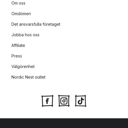
House Doctor stödjer även projektet "Kenya Book Box", vilket
Om oss
är ett initiativ om stöttar barn i Kenya under sin skolgång, med
Omdömen
böcker och skolutrustning.
Det ansvarsfulla företaget
Jobba hos oss
Affiliate
Press
Välgörenhet
Nordic Nest outlet