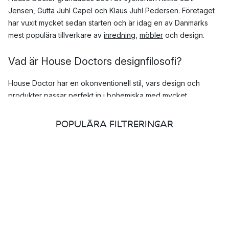
Jensen, Gutta Juhl Capel och Klaus Juhl Pedersen. Företaget
har vuxit mycket sedan starten och är idag en av Danmarks
mest populära tillverkare av
inredning,
möbler
och design.
Vad är House Doctors designfilosofi?
House Doctor har en okonventionell stil, vars design och
produkter passar perfekt in i bohemiska med mycket
personlighet och värme. De uppmanar till att våga mixa och
matcha olika material, färger och former för att du ska ska få
POPULÄRA FILTRERINGAR
fram till alldeles egna personliga stil.
Society of Lifestyle
2019 bestämde sig House Doctors grundare för att samla
företagets fyra olika varumärken under ett paraply, vid namn
Society of Lifestyle. Övriga tre varumärken som samlas inom
Society of Lifestyle är: