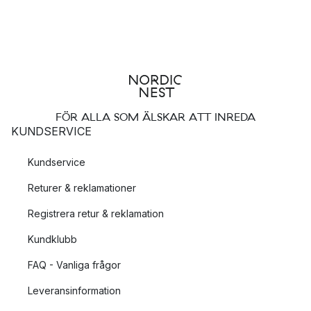
fabrikerna följer de uppsatta reglerna och fortsätter att
utvecklas i rätt riktning.
FSC-certifierat trä
Merparten av HAYs träprodukter är tillverkade av FSC-
certifierat trä. FSC är en förkortning för Forest Stewardship
FÖR ALLA SOM ÄLSKAR ATT INREDA
Council och är en oberoende internationell
KUNDSERVICE
medlemsorganisation som arbetar för ett miljöanpassat,
samhällsnyttigt och hållbart skogsbruk.
Kundservice
Returer & reklamationer
FSC-certifieringen är en miljömärkning som garanterar att
träråvaran som används är spårbar och kommer från ett
Registrera retur & reklamation
ansvarsfullt skogsbruk. Med detta menas att skogsägaren
Kundklubb
följer nationella och lokala lagar samt FSC:s hänsynsregler som
bland annat handlar om att skydda djur- och växtliv samt
FAQ - Vanliga frågor
garantera säkra arbetsvillkor.
Leveransinformation