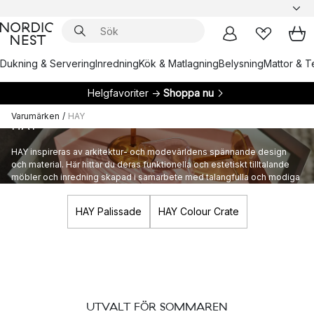
Dukning & Servering
Inredning
Kök & Matlagning
Belysning
Mattor & Te
Helgfavoriter →
Shoppa nu
Varumärken
/
HAY
HAY
HAY inspireras av arkitektur- och modevärldens spännande design
och material. Här hittar du deras funktionella och estetiskt tilltalande
möbler och inredning skapad i samarbete med talangfulla och modiga
formgivare.
HAY Palissade
HAY Colour Crate
UTVALT FÖR SOMMAREN