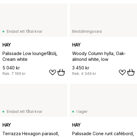
Endast ett fåtal kvar
Beställningsvara
HAY
HAY
Palissade Low loungefåtölj,
Woody Column hylla, Oak-
Cream white
almond white, low
5 040 kr
3 450 kr
Rek.
7 199 kr
Rek.
4 349 kr
Endast ett fåtal kvar
I lager
HAY
HAY
Terrazza Hexagon parasoll,
Palissade Cone runt cafébord,