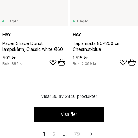
I lager
I lager
HAY
HAY
Paper Shade Donut
Tapis matta 80x200 cm,
lampskärm, Classic white Ø60
Chestnut-blue
593 kr
1 515 kr
Rek.
889 kr
Rek.
2 099 kr
Visar 36 av 2840 produkter
Visa fler
1
2
...
79