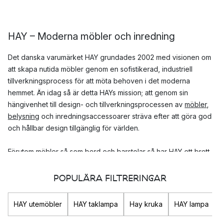
HAY – Moderna möbler och inredning
Det danska varumärket HAY grundades 2002 med visionen om
att skapa nutida möbler genom en sofistikerad, industriell
tillverkningsprocess för att möta behoven i det moderna
hemmet. Än idag så är detta HAYs mission; att genom sin
hängivenhet till design- och tillverkningsprocessen av
möbler
,
belysning
och inredningsaccessoarer sträva efter att göra god
och hållbar design tillgänglig för världen.
Förutom möbler så som
bord
och
barstolar
så har HAY ett brett
sortiment av accessoarer till hemmet som är både funktionella
och estetiskt tilltalande. I sortimentet hittar du både lekfulla
POPULÄRA FILTRERINGAR
köksprodukter, praktiska kontorsartiklar och unika
inredningsdetaljer
.
HAY utemöbler
HAY taklampa
Hay kruka
HAY lampa