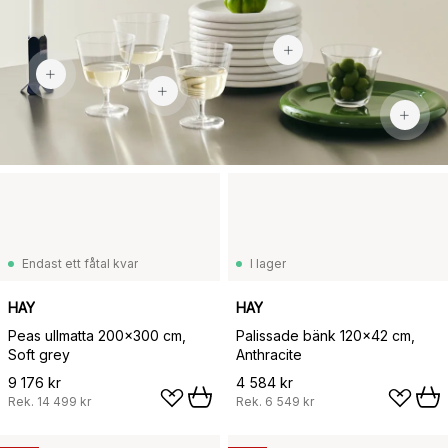
308 kr
479 kr
220 kr
Endast ett fåtal kvar
I lager
HAY
HAY
Peas ullmatta 200x300 cm,
Palissade bänk 120x42 cm,
Soft grey
Anthracite
9 176 kr
4 584 kr
Rek.
14 499 kr
Rek.
6 549 kr