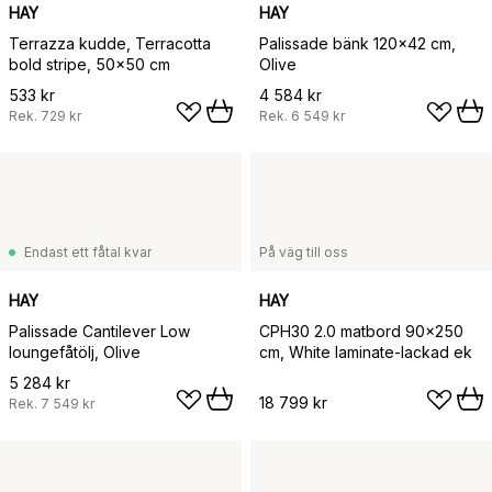
HAY
HAY
Terrazza kudde, Terracotta
Palissade bänk 120x42 cm,
bold stripe, 50x50 cm
Olive
533 kr
4 584 kr
Rek.
729 kr
Rek.
6 549 kr
Endast ett fåtal kvar
På väg till oss
HAY
HAY
Palissade Cantilever Low
CPH30 2.0 matbord 90x250
loungefåtölj, Olive
cm, White laminate-lackad ek
5 284 kr
18 799 kr
Rek.
7 549 kr