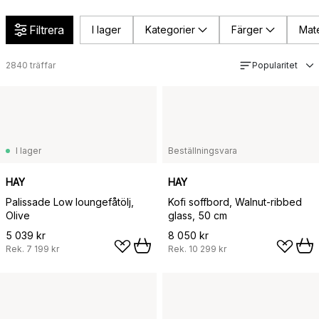
Filtrera
I lager
Kategorier
Färger
Mate
2840
träffar
Popularitet
I lager
Beställningsvara
HAY
HAY
Palissade Low loungefåtölj,
Kofi soffbord, Walnut-ribbed
Olive
glass, 50 cm
5 039 kr
8 050 kr
Rek.
7 199 kr
Rek.
10 299 kr