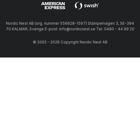
Nordic Nest AB (org. nummer 556628-1597) Stämpelvägen 3, SE-394
70 KALMAR, Sverige E-post: info@nordicnest.se Tel. 0480 - 44 99 20
© 2002 - 2026 Copyright Nordic Nest AB