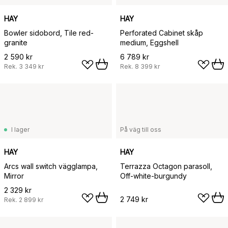
HAY
HAY
Bowler sidobord, Tile red-
Perforated Cabinet skåp
granite
medium, Eggshell
2 590 kr
6 789 kr
Rek.
3 349 kr
Rek.
8 399 kr
I lager
På väg till oss
HAY
HAY
Arcs wall switch vägglampa,
Terrazza Octagon parasoll,
Mirror
Off-white-burgundy
2 329 kr
2 749 kr
Rek.
2 899 kr