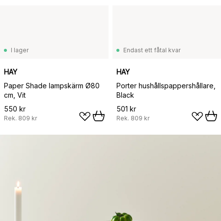
I lager
Endast ett fåtal kvar
HAY
HAY
Paper Shade lampskärm Ø80
Porter hushållspappershållare,
cm, Vit
Black
550 kr
501 kr
Rek.
809 kr
Rek.
809 kr