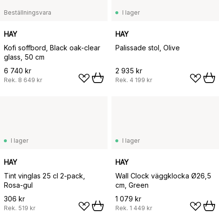
Beställningsvara
I lager
HAY
HAY
Kofi soffbord, Black oak-clear
Palissade stol, Olive
glass, 50 cm
6 740 kr
2 935 kr
Rek.
8 649 kr
Rek.
4 199 kr
I lager
I lager
HAY
HAY
Tint vinglas 25 cl 2-pack,
Wall Clock väggklocka Ø26,5
Rosa-gul
cm, Green
306 kr
1 079 kr
Rek.
519 kr
Rek.
1 449 kr