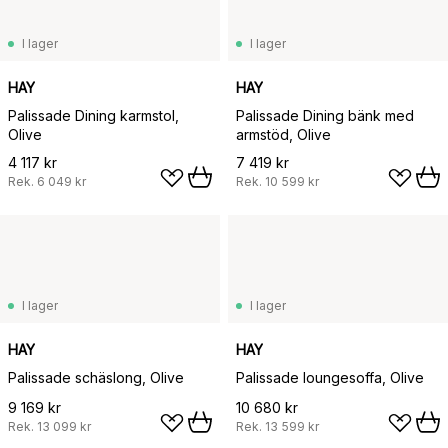
I lager
I lager
HAY
HAY
Palissade Dining karmstol,
Palissade Dining bänk med
Olive
armstöd, Olive
4 117 kr
7 419 kr
Rek.
6 049 kr
Rek.
10 599 kr
I lager
I lager
HAY
HAY
Palissade schäslong, Olive
Palissade loungesoffa, Olive
9 169 kr
10 680 kr
Rek.
13 099 kr
Rek.
13 599 kr