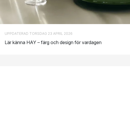
En hälsosam arbetsmiljö
Socialt ansvarstagande
Miljövänlig tillverkning
Som ett led i detta arbete är HAYs målsättning att endast arbeta
UPPDATERAD TORSDAG 23 APRIL 2026
med ISO-certifierade företag.
Lär känna HAY – färg och design för vardagen
En hållbar produktcykel
Genom att använda hållbara material ska produkterna från HAY
kunna återvinnas eller användas till att producera ny energi när
de har nått slutet av sin livscykel. Detta tas i beaktning vid
framtagandet av varje ny produkt.
Var tillverkas HAYs möbler?
Majoriteten av möbelproduktionen sker inom Europa. Detta
underlättar det nära samarbete som HAY önskar ha med sina
leverantörer och möjliggör täta besök för att kontrollera att