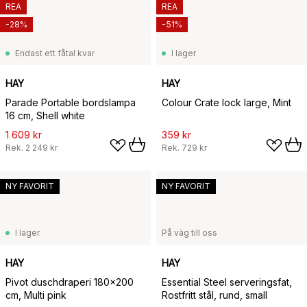
REA
REA
-28%
-51%
Endast ett fåtal kvar
I lager
HAY
HAY
Parade Portable bordslampa
Colour Crate lock large, Mint
16 cm, Shell white
1 609 kr
359 kr
Rek.
2 249 kr
Rek.
729 kr
NY FAVORIT
NY FAVORIT
I lager
På väg till oss
HAY
HAY
Pivot duschdraperi 180x200
Essential Steel serveringsfat,
cm, Multi pink
Rostfritt stål, rund, small