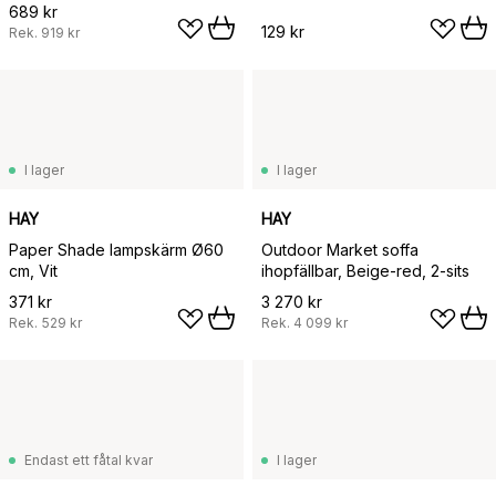
689 kr
129 kr
Rek.
919 kr
I lager
I lager
HAY
HAY
Paper Shade lampskärm Ø60
Outdoor Market soffa
cm, Vit
ihopfällbar, Beige-red, 2-sits
371 kr
3 270 kr
Rek.
529 kr
Rek.
4 099 kr
Endast ett fåtal kvar
I lager