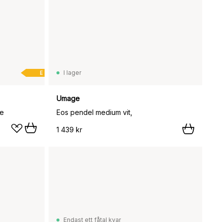
I lager
E
Umage
te
Eos pendel medium vit,
1 439 kr
Endast ett fåtal kvar