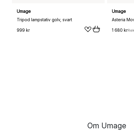
Umage
Umage
Tripod lampstativ golv, svart
999 kr
1 680 kr
Re
Om Umage