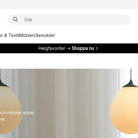
r & Textil
Möbler
Utemöbler
Helgfavoriter →
Shoppa nu
och möbler möter
nk.