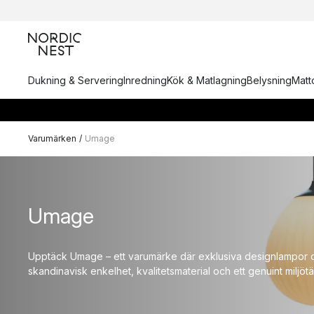
Dukning & Servering
Inredning
Kök & Matlagning
Belysning
Matto
Varumärken
/
Umage
Umage
Upptäck Umage – ett varumärke där exklusiva designlampor 
skandinavisk enkelhet, kvalitetsmaterial och ett genuint miljötä