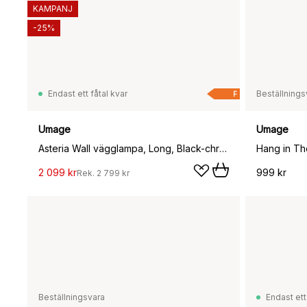
KAMPANJ
-25%
Endast ett fåtal kvar
Beställnings
F
Umage
Umage
Asteria Wall vägglampa, Long, Black-chrome
Hang in Th
2 099 kr
999 kr
Rek.
2 799 kr
Beställningsvara
Endast ett