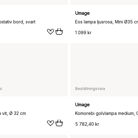
Umage
stativ bord, svart
Eos lampa ljusrosa, Mini Ø35 c
1 099 kr
ss
Beställningsvara
Umage
a vit, Ø 32 cm
5 782,40 kr