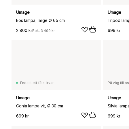
Umage
Umage
Eos lampa, large Ø 65 cm
Tripod lamp
2 800 kr
699 kr
Rek.
3 499 kr
Endast ett fåtal kvar
På väg till o
Umage
Umage
Conia lampa vit, Ø 30 cm
Silvia lamp
699 kr
699 kr