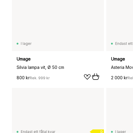
I lager
Endast ett
Umage
Umage
Silvia lampa vit, Ø 50 cm
Asteria Mo
800 kr
2 000 kr
Rek.
999 kr
Re
Endast ett fåtal kvar
I lager
D