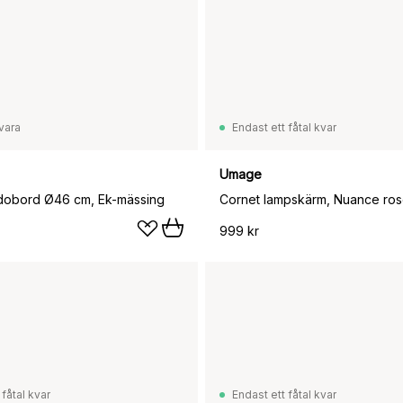
vara
Endast ett fåtal kvar
Umage
dobord Ø46 cm, Ek-mässing
Cornet lampskärm, Nuance ros
999 kr
 fåtal kvar
Endast ett fåtal kvar