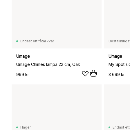
Endast ett fåtal kvar
Beställnings
Umage
Umage
Umage Chimes lampa 22 cm, Oak
My Spot si
999 kr
3 699 kr
I lager
Endast ett