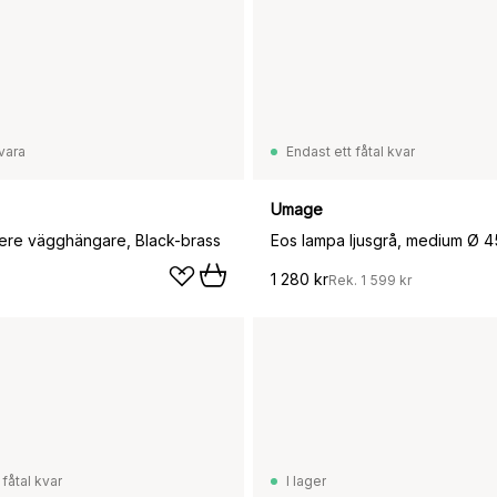
vara
Endast ett fåtal kvar
Umage
ere vägghängare, Black-brass
Eos lampa ljusgrå, medium Ø 
1 280 kr
Rek.
1 599 kr
 fåtal kvar
I lager