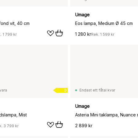
Umage
fond vit, 40 cm
Eos lampa, Medium Ø 45 cm
1 280 kr
k.
1 799 kr
Rek.
1 599 kr
vara
Endast ett fåtal kvar
D
Umage
dslampa, Mist
Asteria Mini taklampa, Nuance 
2 899 kr
k.
3 799 kr