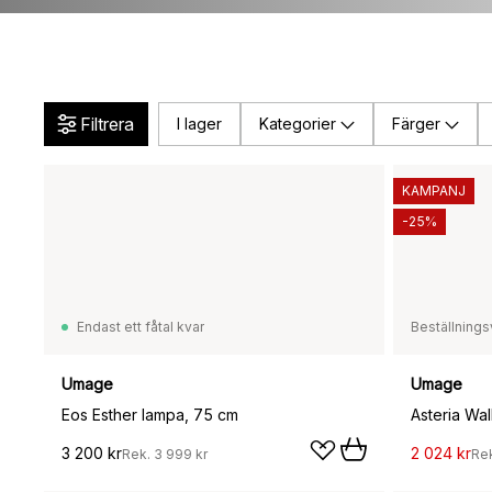
Filtrera
I lager
Kategorier
Färger
KAMPANJ
-25%
Endast ett fåtal kvar
Beställnings
Umage
Umage
Eos Esther lampa, 75 cm
3 200 kr
2 024 kr
Rek.
3 999 kr
Re