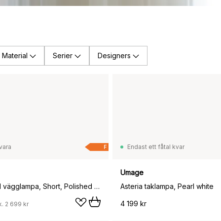
Material
Serier
Designers
vara
Endast ett fåtal kvar
F
Umage
Asteria Wall vägglampa, Short, Polished steel
Asteria taklampa, Pearl white
4 199 kr
k.
2 699 kr