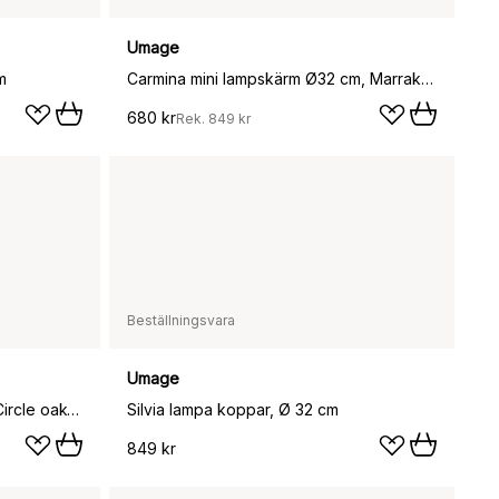
Umage
m
Carmina mini lampskärm Ø32 cm, Marrakech
680 kr
Rek.
849 kr
Beställningsvara
Umage
Komorebi golvlampa medium, Circle oak-Borstat stål
Silvia lampa koppar, Ø 32 cm
849 kr