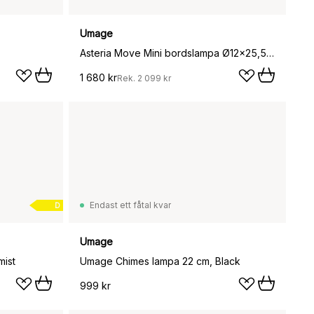
Umage
Asteria Move Mini bordslampa Ø12x25,5 cm, Clay Travertine-brass
1 680 kr
Rek.
2 099 kr
Endast ett fåtal kvar
D
Umage
mist
Umage Chimes lampa 22 cm, Black
999 kr