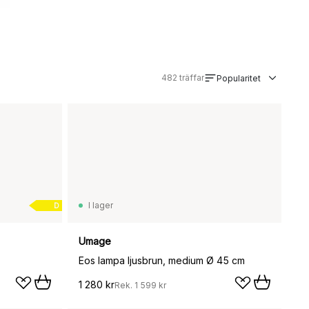
482
träffar
Popularitet
I lager
D
Umage
Eos lampa ljusbrun, medium Ø 45 cm
1 280 kr
Rek.
1 599 kr