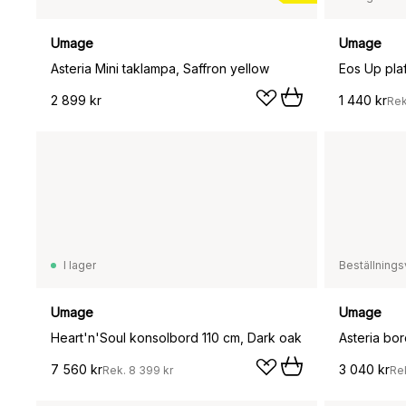
Umage
Umage
Asteria Mini taklampa, Saffron yellow
Eos Up pla
2 899 kr
1 440 kr
Re
I lager
Beställnings
Umage
Umage
Heart'n'Soul konsolbord 110 cm, Dark oak
Asteria bor
7 560 kr
3 040 kr
Rek.
8 399 kr
Re