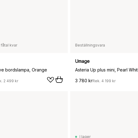
 fåtal kvar
Beställningsvara
Umage
ve bordslampa, Orange
Asteria Up plus mini, Pearl Whi
3 780 kr
k.
2 499 kr
Rek.
4 199 kr
I lager