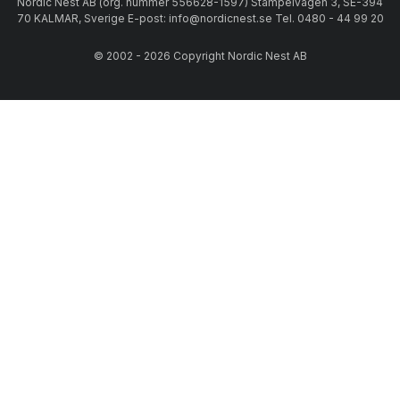
Nordic Nest AB (org. nummer 556628-1597) Stämpelvägen 3, SE-394
70 KALMAR, Sverige E-post: info@nordicnest.se Tel. 0480 - 44 99 20
© 2002 - 2026 Copyright Nordic Nest AB