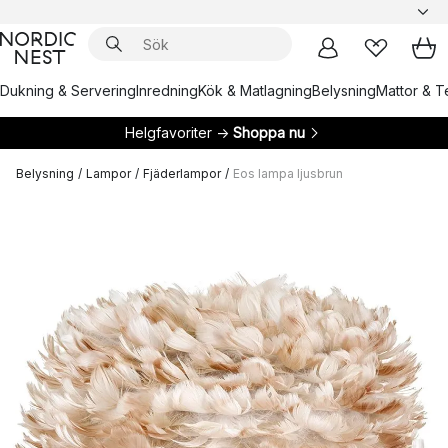
Dukning & Servering
Inredning
Kök & Matlagning
Belysning
Mattor & Te
Helgfavoriter →
Shoppa nu
Belysning
/
Lampor
/
Fjäderlampor
/
Eos lampa ljusbrun