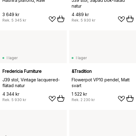
Hashira plafond, Raw
J39 stol, Såpad bok-flätad
natur
3 649 kr
4 489 kr
Rek.
5 345 kr
Rek.
5 930 kr
I lager
I lager
Fredericia Furniture
&Tradition
J39 stol, Vintage lacquered-
Flowerpot VP10 pendel, Matt
flätad natur
svart
4 344 kr
1 522 kr
Rek.
5 930 kr
Rek.
2 230 kr