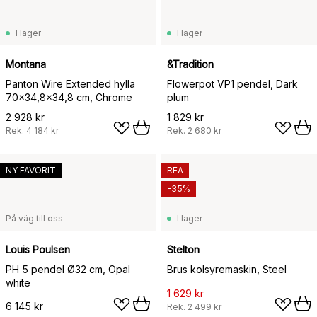
I lager
I lager
Montana
&Tradition
Panton Wire Extended hylla
Flowerpot VP1 pendel, Dark
70x34,8x34,8 cm, Chrome
plum
2 928 kr
1 829 kr
Rek.
4 184 kr
Rek.
2 680 kr
NY FAVORIT
REA
-35%
På väg till oss
I lager
Louis Poulsen
Stelton
PH 5 pendel Ø32 cm, Opal
Brus kolsyremaskin, Steel
white
1 629 kr
6 145 kr
Rek.
2 499 kr