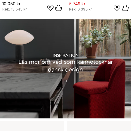
10 050 kr
5 749 kr
Rek.
13 545 kr
Rek.
6 395 kr
INSPIRATION
Läs mer om vad som kännetecknar
dansk design
→