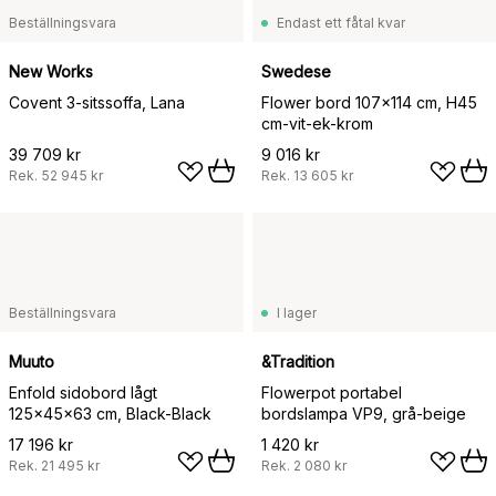
Beställningsvara
Endast ett fåtal kvar
New Works
Swedese
Covent 3-sitssoffa, Lana
Flower bord 107x114 cm, H45
cm-vit-ek-krom
39 709 kr
9 016 kr
Rek.
52 945 kr
Rek.
13 605 kr
Beställningsvara
I lager
Muuto
&Tradition
Enfold sidobord lågt
Flowerpot portabel
125x45x63 cm, Black-Black
bordslampa VP9, grå-beige
17 196 kr
1 420 kr
Rek.
21 495 kr
Rek.
2 080 kr