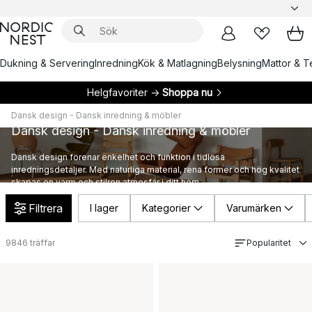
Dukning & Servering
Inredning
Kök & Matlagning
Belysning
Mattor & Te
Helgfavoriter →
Shoppa nu
Dansk design - Dansk inredning & möbler
Dansk design - Dansk inredning & möbler
Dansk design förenar enkelhet och funktion i tidlösa
inredningsdetaljer. Med naturliga material, rena former och hög kvalitet
skapas en varm och stilren atmosfär i ditt hem.
Filtrera
I lager
Kategorier
Varumärken
9846
träffar
Popularitet