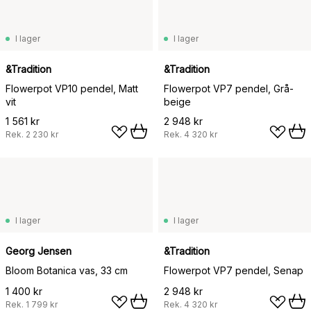
I lager
I lager
&Tradition
&Tradition
Flowerpot VP10 pendel, Matt
Flowerpot VP7 pendel, Grå-
vit
beige
1 561 kr
2 948 kr
Rek.
2 230 kr
Rek.
4 320 kr
I lager
I lager
Georg Jensen
&Tradition
Bloom Botanica vas, 33 cm
Flowerpot VP7 pendel, Senap
1 400 kr
2 948 kr
Rek.
1 799 kr
Rek.
4 320 kr