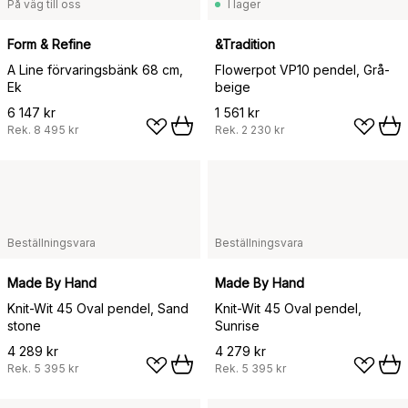
På väg till oss
I lager
Form & Refine
&Tradition
A Line förvaringsbänk 68 cm,
Flowerpot VP10 pendel, Grå-
Ek
beige
6 147 kr
1 561 kr
Rek.
8 495 kr
Rek.
2 230 kr
Beställningsvara
Beställningsvara
Made By Hand
Made By Hand
Knit-Wit 45 Oval pendel, Sand
Knit-Wit 45 Oval pendel,
stone
Sunrise
4 289 kr
4 279 kr
Rek.
5 395 kr
Rek.
5 395 kr