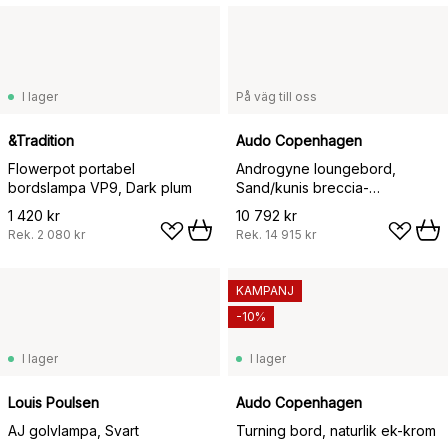
I lager
På väg till oss
&Tradition
Audo Copenhagen
Flowerpot portabel
Androgyne loungebord,
bordslampa VP9, Dark plum
Sand/kunis breccia-
mörkbetsat ekstativ
1 420 kr
10 792 kr
Rek.
2 080 kr
Rek.
14 915 kr
KAMPANJ
-10%
I lager
I lager
Louis Poulsen
Audo Copenhagen
AJ golvlampa, Svart
Turning bord, naturlik ek-krom