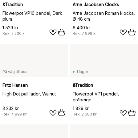
&Tradition
Arne Jacobsen Clocks
Flowerpot VP10 pendel, Dark
Arne Jacobsen Roman klocka,
plum
Ø 48 cm
1 529 kr
6 400 kr
Rek.
2 230 kr
Rek.
7 999 kr
På väg till oss
I lager
Fritz Hansen
&Tradition
High Dot pall läder, Walnut
Flowerpot VP1 pendel,
gråbeige
3 232 kr
1 829 kr
Rek.
4 899 kr
Rek.
2 680 kr