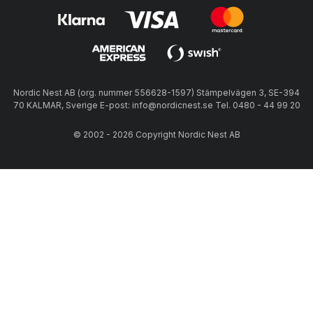
Nordic Nest AB (org. nummer 556628-1597) Stämpelvägen 3, SE-394
70 KALMAR, Sverige E-post: info@nordicnest.se Tel. 0480 - 44 99 20
© 2002 - 2026 Copyright Nordic Nest AB