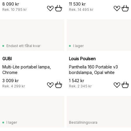
8 090 kr
11 530 kr
Rek.
10 795 kr
Rek.
14 495 kr
Endast ett fåtal kvar
I lager
GUBI
Louis Poulsen
Multi-Lite portabel lampa,
Panthella 160 Portable v3
Chrome
bordslampa, Opal white
3 009 kr
1 542 kr
Rek.
4 299 kr
Rek.
2 345 kr
I lager
Beställningsvara