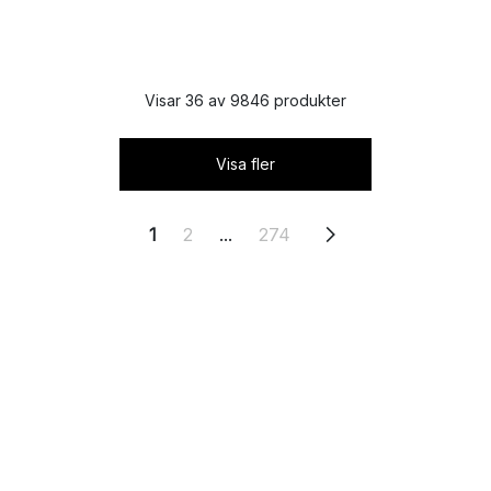
Visar 36 av 9846 produkter
Visa fler
1
2
...
274