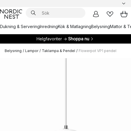
Dukning & Servering
Inredning
Kök & Matlagning
Belysning
Mattor & Te
Helgfavoriter →
Shoppa nu
Belysning
/
Lampor
/
Taklampa & Pendel
/
Flowerpot VP1 pendel