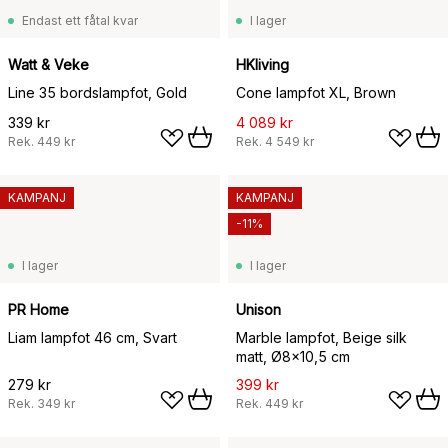
Endast ett fåtal kvar
I lager
Watt & Veke
HKliving
Line 35 bordslampfot, Gold
Cone lampfot XL, Brown
339 kr
4 089 kr
Rek.
449 kr
Rek.
4 549 kr
KAMPANJ
KAMPANJ
-11%
I lager
I lager
PR Home
Unison
Liam lampfot 46 cm, Svart
Marble lampfot, Beige silk
matt, Ø8x10,5 cm
279 kr
399 kr
Rek.
349 kr
Rek.
449 kr