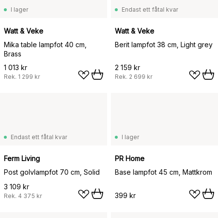
I lager
Endast ett fåtal kvar
Watt & Veke
Watt & Veke
Mika table lampfot 40 cm,
Berit lampfot 38 cm, Light grey
Brass
1 013 kr
2 159 kr
Rek.
1 299 kr
Rek.
2 699 kr
Endast ett fåtal kvar
I lager
Ferm Living
PR Home
Post golvlampfot 70 cm, Solid
Base lampfot 45 cm, Mattkrom
3 109 kr
399 kr
Rek.
4 375 kr