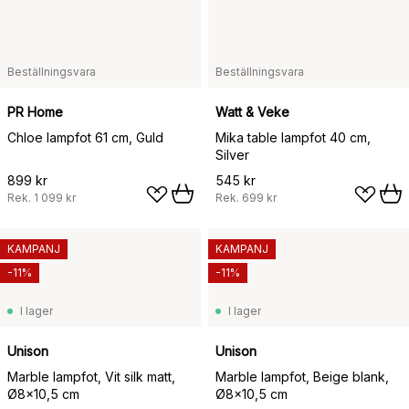
Beställningsvara
Beställningsvara
PR Home
Watt & Veke
Chloe lampfot 61 cm, Guld
Mika table lampfot 40 cm,
Silver
899 kr
545 kr
Rek.
1 099 kr
Rek.
699 kr
KAMPANJ
KAMPANJ
-11%
-11%
I lager
I lager
Unison
Unison
Marble lampfot, Vit silk matt,
Marble lampfot, Beige blank,
Ø8x10,5 cm
Ø8x10,5 cm