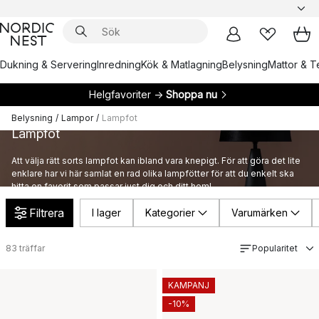
Dukning & Servering
Inredning
Kök & Matlagning
Belysning
Mattor & Te
Helgfavoriter →
Shoppa nu
Belysning
/
Lampor
/
Lampfot
Lampfot
Att välja rätt sorts lampfot kan ibland vara knepigt. För att göra det lite
enklare har vi här samlat en rad olika lampfötter för att du enkelt ska
hitta en favorit som passar just dig och ditt hem!
Filtrera
I lager
Kategorier
Varumärken
83
träffar
Popularitet
KAMPANJ
-10%