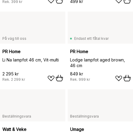
499 kr
Rek.
399 kr
På väg till oss
Endast ett fåtal kvar
PR Home
PR Home
Li Na lampfot 46 cm, Vit-multi
Lodge lampfot aged brown,
46 cm
2 295 kr
849 kr
Rek.
2 299 kr
Rek.
999 kr
Beställningsvara
Beställningsvara
Watt & Veke
Umage