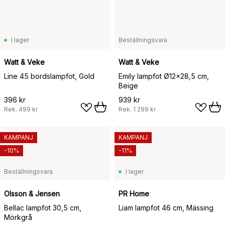
I lager
Beställningsvara
Watt & Veke
Watt & Veke
Line 45 bordslampfot, Gold
Emily lampfot Ø12x28,5 cm,
Beige
396 kr
939 kr
Rek.
499 kr
Rek.
1 299 kr
KAMPANJ
KAMPANJ
-10%
-11%
Beställningsvara
I lager
Olsson & Jensen
PR Home
Bellac lampfot 30,5 cm,
Liam lampfot 46 cm, Mässing
Mörkgrå