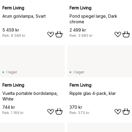
Ferm Living
Ferm Living
Arum golvlampa, Svart
Pond spegel large, Dark
chrome
5 459 kr
2 499 kr
Rek.
8 589 kr
Rek.
3 985 kr
I lager
I lager
Ferm Living
Ferm Living
Vuelta portable bordslampa,
Ripple glas 4-pack, klar
White
744 kr
370 kr
Rek.
1 169 kr
Rek.
575 kr