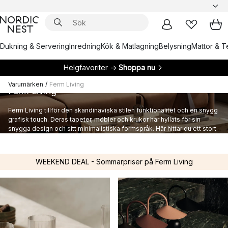
Dukning & Servering
Inredning
Kök & Matlagning
Belysning
Mattor & Te
Helgfavoriter →
Shoppa nu
Varumärken
/
Ferm Living
Ferm Living
Ferm Living tillför den skandinaviska stilen funktionalitet och en snygg
grafisk touch. Deras tapeter, möbler och krukor har hyllats för sin
snygga design och sitt minimalistiska formspråk. Här hittar du ett stort
utbud av inredning från danska Ferm Living.
WEEKEND DEAL - Sommarpriser på Ferm Living