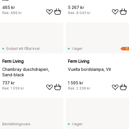
465 kr
5 267 kr
Rek.
699 kr
Rek.
8 045 kr
Endast ett fåtal kvar
I lager
F
Ferm Living
Ferm Living
Chambray duschdraperi,
Vuelta bordslampa, Vit
Sand-black
737 kr
1 595 kr
Rek.
1 059 kr
Rek.
2 339 kr
Beställningsvara
I lager