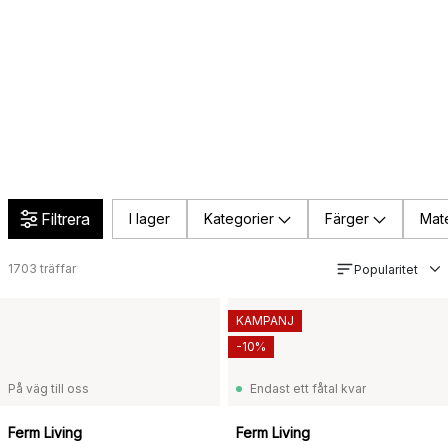
Filtrera
I lager
Kategorier
Färger
Mate
1703
träffar
Popularitet
KAMPANJ
-10%
På väg till oss
Endast ett fåtal kvar
Ferm Living
Ferm Living