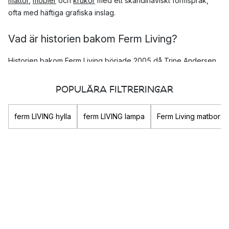
mattor
,
möbler
och
krukor
med ett skandinaviskt formspråk,
ofta med häftiga grafiska inslag.
Vad är historien bakom Ferm Living?
Historien bakom Ferm Living började 2005 då Trine Andersen
startade upp en grafisk designbyrå. Genombrottet kom redan
året därpå då hon lanserade sin första tapetkollektion. Trine
POPULÄRA FILTRERINGAR
hade länge varit på jakt efter den där perfekta grafiska
tapeten men kunde inte hitta den någonstans, så hon tog
ferm LIVING hylla
ferm LIVING lampa
Ferm Living matbord
saken i egna händer.
Succén var ett faktum och inte långt därefter hade sortimentet
utökats med produkter till hela huset.
Vad är Ferm Livings designvision?
Ferm Livings designvision går ut på att leverera väldesignad
inredning så att du kan skapa ett hem som är autentiskt och