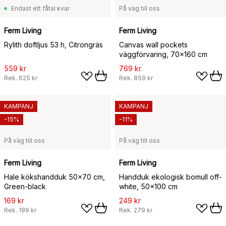
Endast ett fåtal kvar
På väg till oss
Ferm Living
Ferm Living
Rylith doftljus 53 h, Citrongräs
Canvas wall pockets
väggförvaring, 70x160 cm
559 kr
769 kr
Rek.
625 kr
Rek.
859 kr
KAMPANJ
KAMPANJ
-15%
-11%
På väg till oss
På väg till oss
Ferm Living
Ferm Living
Hale kökshandduk 50x70 cm,
Handduk ekologisk bomull off-
Green-black
white, 50x100 cm
169 kr
249 kr
Rek.
199 kr
Rek.
279 kr