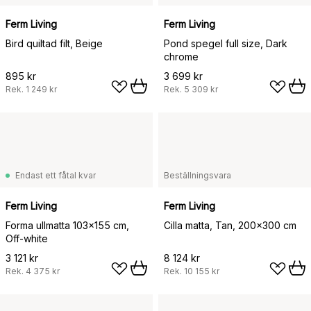
Ferm Living
Ferm Living
Bird quiltad filt, Beige
Pond spegel full size, Dark
chrome
895 kr
3 699 kr
Rek.
1 249 kr
Rek.
5 309 kr
Endast ett fåtal kvar
Beställningsvara
Ferm Living
Ferm Living
Forma ullmatta 103x155 cm,
Cilla matta, Tan, 200x300 cm
Off-white
3 121 kr
8 124 kr
Rek.
4 375 kr
Rek.
10 155 kr