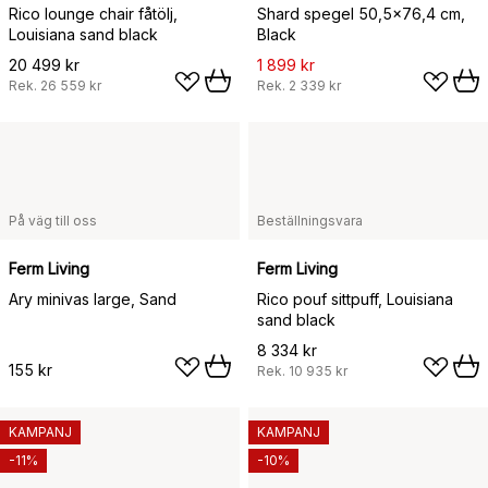
Rico lounge chair fåtölj,
Shard spegel 50,5x76,4 cm,
Louisiana sand black
Black
20 499 kr
1 899 kr
Rek.
26 559 kr
Rek.
2 339 kr
På väg till oss
Beställningsvara
Ferm Living
Ferm Living
Ary minivas large, Sand
Rico pouf sittpuff, Louisiana
sand black
8 334 kr
155 kr
Rek.
10 935 kr
KAMPANJ
KAMPANJ
-11%
-10%