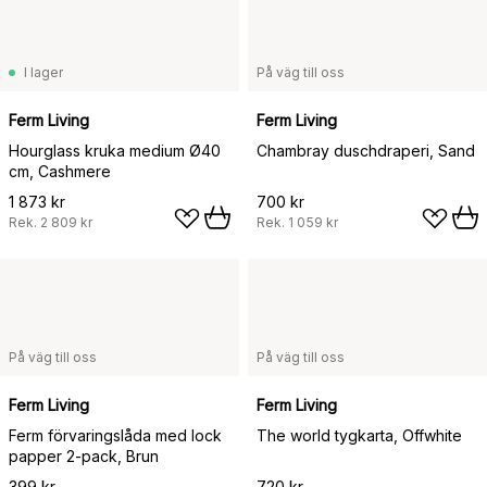
I lager
På väg till oss
Ferm Living
Ferm Living
Hourglass kruka medium Ø40
Chambray duschdraperi, Sand
cm, Cashmere
1 873 kr
700 kr
Rek.
2 809 kr
Rek.
1 059 kr
På väg till oss
På väg till oss
Ferm Living
Ferm Living
Ferm förvaringslåda med lock
The world tygkarta, Offwhite
papper 2-pack, Brun
399 kr
720 kr