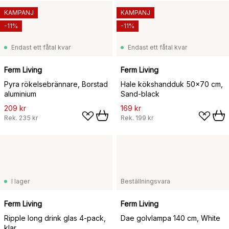
KAMPANJ
KAMPANJ
-11%
-11%
Endast ett fåtal kvar
Endast ett fåtal kvar
Ferm Living
Ferm Living
Pyra rökelsebrännare, Borstad
Hale kökshandduk 50x70 cm,
aluminium
Sand-black
209 kr
169 kr
Rek.
235 kr
Rek.
199 kr
I lager
Beställningsvara
Ferm Living
Ferm Living
Ripple long drink glas 4-pack,
Dae golvlampa 140 cm, White
klar