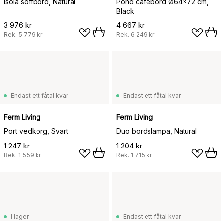
Isola soffbord, Natural
Pond cafébord Ø64x72 cm,
Black
3 976 kr
4 667 kr
Rek.
5 779 kr
Rek.
6 249 kr
Endast ett fåtal kvar
Endast ett fåtal kvar
Ferm Living
Ferm Living
Port vedkorg, Svart
Duo bordslampa, Natural
1 247 kr
1 204 kr
Rek.
1 559 kr
Rek.
1 715 kr
I lager
Endast ett fåtal kvar