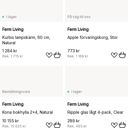
I lager
På väg till oss
Ferm Living
Ferm Living
Kurbis lampskärm, 60 cm,
Apple förvaringskorg, Stor
Natural
1 284 kr
773 kr
Rek.
1 715 kr
Rek.
1 169 kr
Beställningsvara
I lager
Ferm Living
Ferm Living
Kona bokhylla 2x4, Natural
Ripple glas lågt 4-pack, Clear
10 155 kr
289 kr
Rek.
15 625 kr
Rek.
465 kr