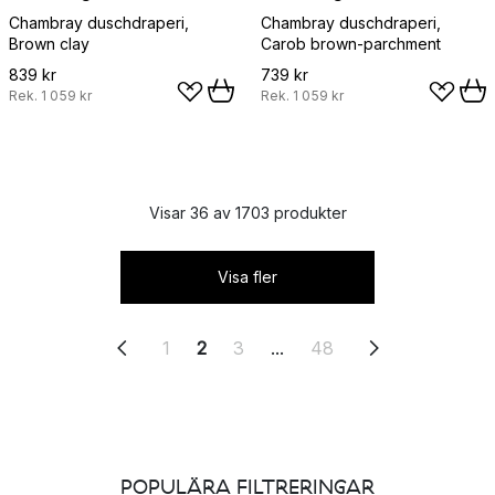
Chambray duschdraperi,
Chambray duschdraperi,
Brown clay
Carob brown-parchment
839 kr
739 kr
Rek.
1 059 kr
Rek.
1 059 kr
Visar 36 av 1703 produkter
Visa fler
1
2
3
...
48
POPULÄRA FILTRERINGAR