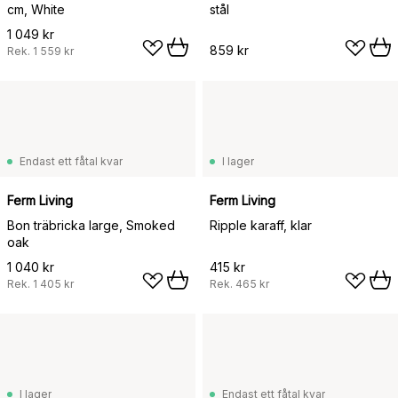
cm, White
stål
1 049 kr
859 kr
Rek.
1 559 kr
Endast ett fåtal kvar
I lager
Ferm Living
Ferm Living
Bon träbricka large, Smoked
Ripple karaff, klar
oak
1 040 kr
415 kr
Rek.
1 405 kr
Rek.
465 kr
I lager
Endast ett fåtal kvar