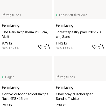
På väg till oss
Endast ett fåtal kvar
Ferm Living
Ferm Living
The Park lampskärm Ø35 cm,
Forest tapestry pläd 120x170
Multi
cm, Sand
979 kr
1 142 kr
Rek.
1 405 kr
Rek.
1 559 kr
I lager
På väg till oss
Ferm Living
Ferm Living
Cortivo outdoor solcellslampa,
Chambray duschdraperi,
Rust, Ø18x46 cm
Sand-off white
797 kr
739 kr