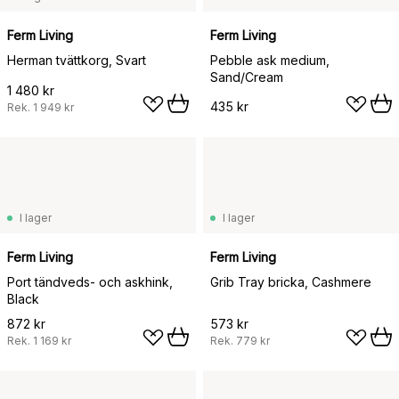
Ferm Living
Ferm Living
Herman tvättkorg, Svart
Pebble ask medium,
Sand/Cream
1 480 kr
435 kr
Rek.
1 949 kr
I lager
I lager
Ferm Living
Ferm Living
Port tändveds- och askhink,
Grib Tray bricka, Cashmere
Black
872 kr
573 kr
Rek.
1 169 kr
Rek.
779 kr