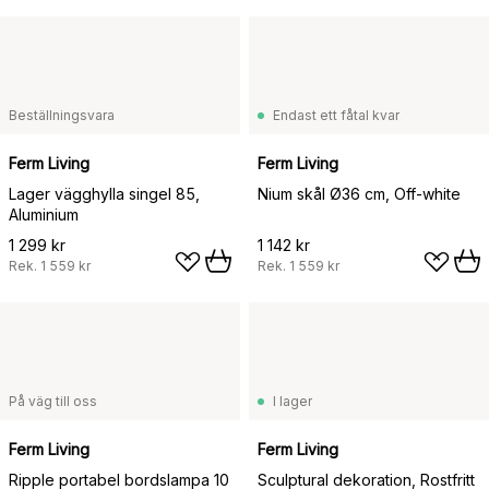
Beställningsvara
Endast ett fåtal kvar
Ferm Living
Ferm Living
Lager vägghylla singel 85,
Nium skål Ø36 cm, Off-white
Aluminium
1 299 kr
1 142 kr
Rek.
1 559 kr
Rek.
1 559 kr
På väg till oss
I lager
Ferm Living
Ferm Living
Ripple portabel bordslampa 10
Sculptural dekoration, Rostfritt