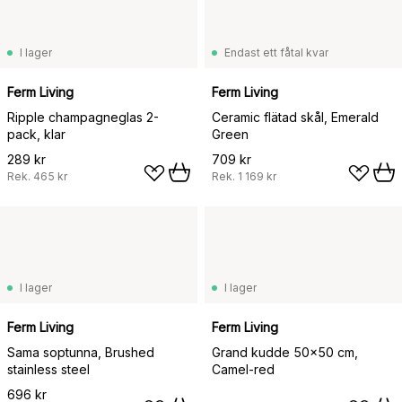
I lager
Endast ett fåtal kvar
Ferm Living
Ferm Living
Ripple champagneglas 2-
Ceramic flätad skål, Emerald
pack, klar
Green
289 kr
709 kr
Rek.
465 kr
Rek.
1 169 kr
I lager
I lager
Ferm Living
Ferm Living
Sama soptunna, Brushed
Grand kudde 50x50 cm,
stainless steel
Camel-red
696 kr