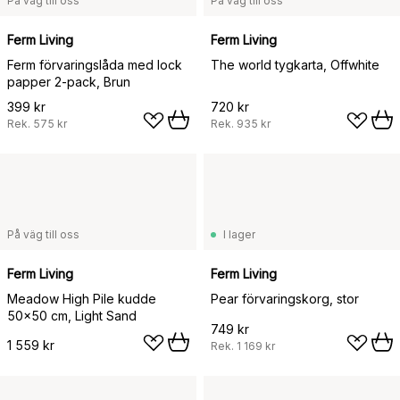
På väg till oss
På väg till oss
Ferm Living
Ferm Living
Ferm förvaringslåda med lock
The world tygkarta, Offwhite
papper 2-pack, Brun
399 kr
720 kr
Rek.
575 kr
Rek.
935 kr
På väg till oss
I lager
Ferm Living
Ferm Living
Meadow High Pile kudde
Pear förvaringskorg, stor
50x50 cm, Light Sand
749 kr
1 559 kr
Rek.
1 169 kr