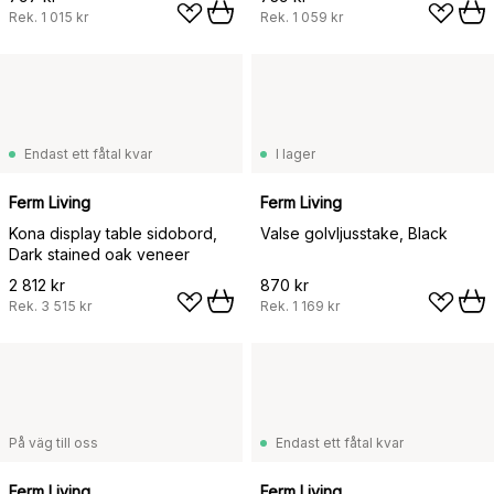
Rek.
1 015 kr
Rek.
1 059 kr
Endast ett fåtal kvar
I lager
Ferm Living
Ferm Living
Kona display table sidobord,
Valse golvljusstake, Black
Dark stained oak veneer
2 812 kr
870 kr
Rek.
3 515 kr
Rek.
1 169 kr
På väg till oss
Endast ett fåtal kvar
Ferm Living
Ferm Living