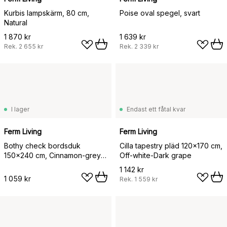
Kurbis lampskärm, 80 cm,
Poise oval spegel, svart
Natural
1 870 kr
1 639 kr
Rek.
2 655 kr
Rek.
2 339 kr
I lager
Endast ett fåtal kvar
Ferm Living
Ferm Living
Bothy check bordsduk
Cilla tapestry pläd 120x170 cm,
150x240 cm, Cinnamon-grey
Off-white-Dark grape
green
1 142 kr
1 059 kr
Rek.
1 559 kr