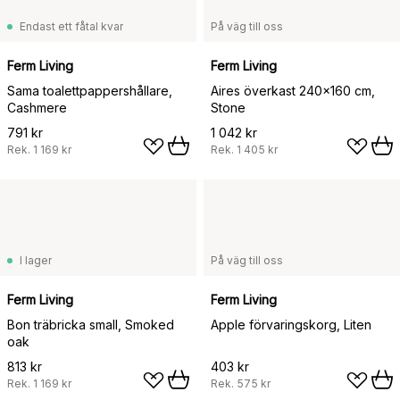
Endast ett fåtal kvar
På väg till oss
Ferm Living
Ferm Living
Sama toalettpappershållare,
Aires överkast 240x160 cm,
Cashmere
Stone
791 kr
1 042 kr
Rek.
1 169 kr
Rek.
1 405 kr
I lager
På väg till oss
Ferm Living
Ferm Living
Bon träbricka small, Smoked
Apple förvaringskorg, Liten
oak
813 kr
403 kr
Rek.
1 169 kr
Rek.
575 kr