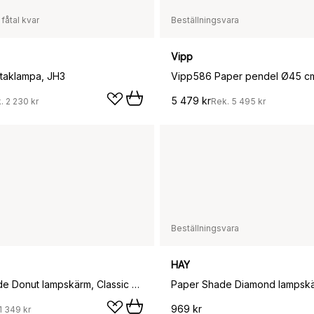
 fåtal kvar
Beställningsvara
Vipp
taklampa, JH3
5 479 kr
k.
2 230 kr
Rek.
5 495 kr
Beställningsvara
HAY
Paper Shade Donut lampskärm, Classic white Ø80
969 kr
1 349 kr