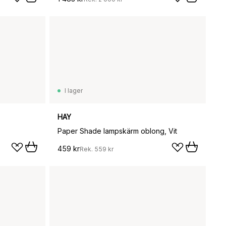
I lager
HAY
Paper Shade lampskärm oblong, Vit
459 kr
Rek.
559 kr