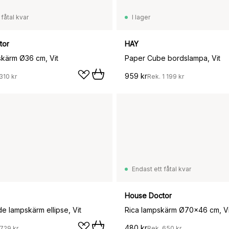
 fåtal kvar
I lager
tor
HAY
skärm Ø36 cm, Vit
Paper Cube bordslampa, Vit
959 kr
310 kr
Rek.
1 199 kr
Endast ett fåtal kvar
House Doctor
e lampskärm ellipse, Vit
Rica lampskärm Ø70x46 cm, Vi
480 kr
729 kr
Rek.
650 kr