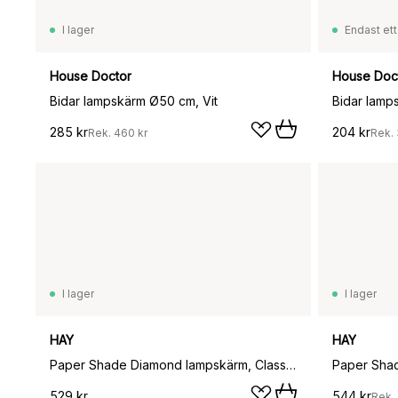
I lager
Endast ett
House Doctor
House Doc
Bidar lampskärm Ø50 cm, Vit
Bidar lamp
285 kr
204 kr
Rek.
460 kr
Rek.
I lager
I lager
HAY
HAY
Paper Shade Diamond lampskärm, Classic white, Ø50 cm
Paper Shad
529 kr
544 kr
Rek.