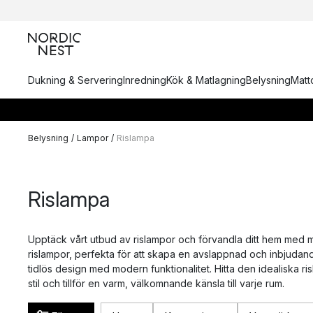
Dukning & Servering
Inredning
Kök & Matlagning
Belysning
Matto
Belysning
/
Lampor
/
Rislampa
Rislampa
Upptäck vårt utbud av rislampor och förvandla ditt hem med mj
rislampor, perfekta för att skapa en avslappnad och inbjudan
tidlös design med modern funktionalitet. Hitta den idealiska r
stil och tillför en varm, välkomnande känsla till varje rum.