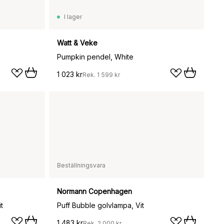
I lager
Watt & Veke
Pumpkin pendel, White
1 023 kr
Rek.
1 599 kr
Beställningsvara
Normann Copenhagen
t
Puff Bubble golvlampa, Vit
1 483 kr
Rek.
2 000 kr