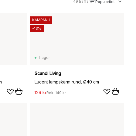
49
träffar
Popularitet
KAMPANJ
-13%
I lager
Scandi Living
m
Lucent lampskärm rund, Ø40 cm
129 kr
Rek.
149 kr