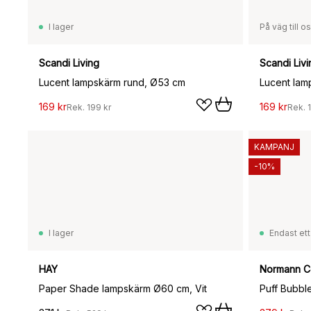
I lager
På väg till o
Scandi Living
Scandi Livi
Lucent lampskärm rund, Ø53 cm
Lucent lam
169 kr
169 kr
Rek.
199 kr
Rek.
KAMPANJ
-10%
I lager
Endast ett
HAY
Normann 
Paper Shade lampskärm Ø60 cm, Vit
Puff Bubbl