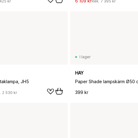
6 109 kr
425 kr
Rek.
7 395 kr
I lager
HAY
taklampa, JH5
Paper Shade lampskärm Ø50 c
399 kr
.
2 530 kr