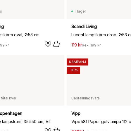
ss
I lager
ng
Scandi Living
pskärm oval, Ø53 cm
Lucent lampskärm drop, Ø53 
119 kr
199 kr
Rek.
199 kr
KAMPANJ
-10%
 fåtal kvar
Beställningsvara
Copenhagen
Vipp
e lampskärm 35x50 cm, Vit