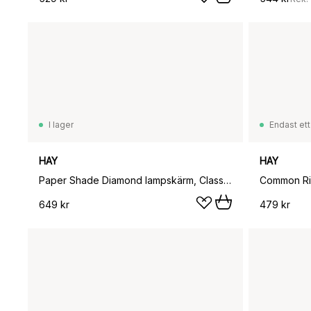
I lager
Endast ett
HAY
HAY
Paper Shade Diamond lampskärm, Classic white, Ø60 cm
Common Ri
649 kr
479 kr