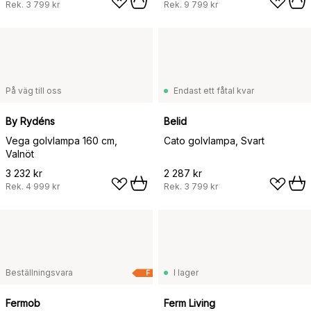
Rek.
3 799 kr
Rek.
9 799 kr
På väg till oss
Endast ett fåtal kvar
By Rydéns
Belid
Vega golvlampa 160 cm,
Cato golvlampa, Svart
Valnöt
3 232 kr
2 287 kr
Rek.
4 999 kr
Rek.
3 799 kr
Beställningsvara
I lager
F
Fermob
Ferm Living