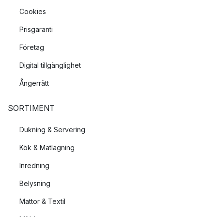
rummet eller en liten golvlampa som tillför ljuset precis där du
Cookies
vill ha det? Kanske är det en hög golvlampa du letar efter för
att fylla rummet och därmed en mer levande inredning? Hos
Prisgaranti
oss kommer du garanterat hitta en golvlampa i den storlek som
Företag
du letar efter.
Digital tillgänglighet
Golvlampa – Material
Ångerrätt
Även material är värt sin omtanke – en golvlampa i mässing
tillför en känsla av lyx medan en golvlampa i trä fångar upp det
SORTIMENT
naturnära. En golvlampa i metall eller aluminium ger en tydlig
känsla i rummet.
Dukning & Servering
Kök & Matlagning
Vilken golvlampa är mest populär?
Inredning
Några av de mest populära golvlamporna i vårt sortiment är
exempelvis från
Belid
,
Gubi
&
Louis Poulsen
. Vi har ett brett
Belysning
utbud från många olika märken i olika former och design.
Mattor & Textil
Många av våra mest populära golvlampor har även andra