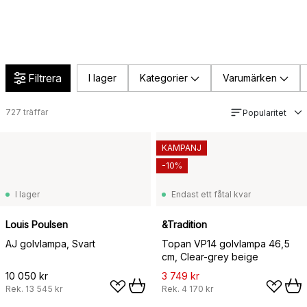
Filtrera
I lager
Kategorier
Varumärken
727
träffar
Popularitet
KAMPANJ
-10%
I lager
Endast ett fåtal kvar
Louis Poulsen
&Tradition
AJ golvlampa, Svart
Topan VP14 golvlampa 46,5
cm, Clear-grey beige
10 050 kr
3 749 kr
Rek.
13 545 kr
Rek.
4 170 kr