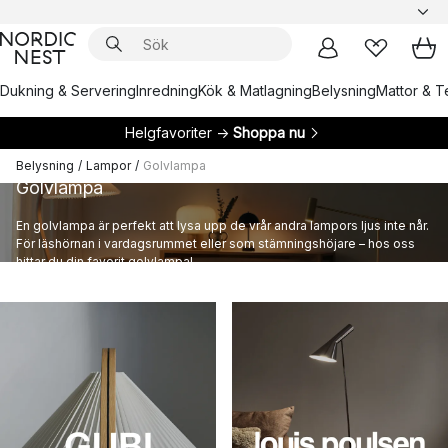
Dukning & Servering
Inredning
Kök & Matlagning
Belysning
Mattor & Te
Helgfavoriter →
Shoppa nu
Belysning
/
Lampor
/
Golvlampa
Golvlampa
En golvlampa är perfekt att lysa upp de vrår andra lampors ljus inte når.
För läshörnan i vardagsrummet eller som stämningshöjare – hos oss
hittar du din favorit golvlampa!