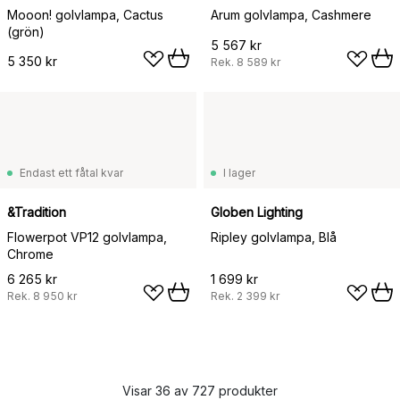
Mooon! golvlampa, Cactus
Arum golvlampa, Cashmere
(grön)
5 567 kr
5 350 kr
Rek.
8 589 kr
Endast ett fåtal kvar
I lager
&Tradition
Globen Lighting
Flowerpot VP12 golvlampa,
Ripley golvlampa, Blå
Chrome
6 265 kr
1 699 kr
Rek.
8 950 kr
Rek.
2 399 kr
Visar 36 av 727 produkter