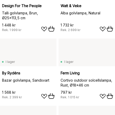
Design For The People
Watt & Veke
Talli golvlampa, Brun,
Alba golvlampa, Natural
Ø25x113,5 cm
1 448 kr
1 732 kr
Rek.
1 999 kr
Rek.
2 699 kr
I lager
I lager
By Rydéns
Ferm Living
Bazar golvlampa, Sandsvart
Cortivo outdoor solcellslampa,
Rust, Ø18x46 cm
1 568 kr
797 kr
Rek.
2 399 kr
Rek.
1 015 kr