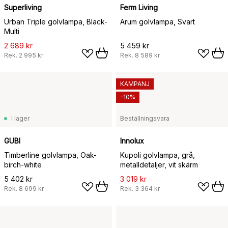
Superliving
Ferm Living
Urban Triple golvlampa, Black-
Arum golvlampa, Svart
Multi
2 689 kr
5 459 kr
Rek.
2 995 kr
Rek.
8 589 kr
KAMPANJ
-10%
I lager
Beställningsvara
GUBI
Innolux
Timberline golvlampa, Oak-
Kupoli golvlampa, grå,
birch-white
metalldetaljer, vit skärm
5 402 kr
3 019 kr
Rek.
8 699 kr
Rek.
3 364 kr