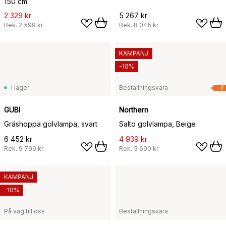
150 cm
2 329 kr
5 267 kr
Rek.
2 599 kr
Rek.
8 045 kr
KAMPANJ
-10%
I lager
Beställningsvara
F
GUBI
Northern
Gräshoppa golvlampa, svart
Salto golvlampa, Beige
6 452 kr
4 939 kr
Rek.
9 799 kr
Rek.
5 690 kr
KAMPANJ
-10%
På väg till oss
Beställningsvara