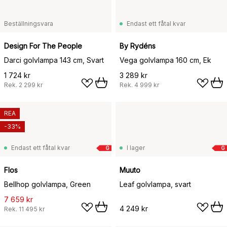
Beställningsvara
Endast ett fåtal kvar
Design For The People
By Rydéns
Darci golvlampa 143 cm, Svart
Vega golvlampa 160 cm, Ek
1 724 kr
3 289 kr
Rek.
2 299 kr
Rek.
4 999 kr
REA
-33%
Endast ett fåtal kvar
I lager
G
G
Flos
Muuto
Bellhop golvlampa, Green
Leaf golvlampa, svart
7 659 kr
4 249 kr
Rek.
11 495 kr