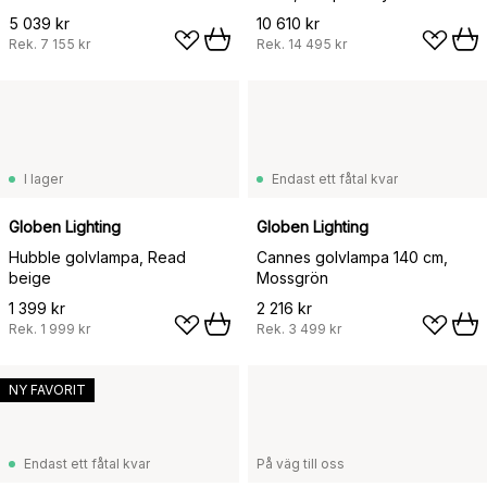
5 039 kr
10 610 kr
Rek.
7 155 kr
Rek.
14 495 kr
I lager
Endast ett fåtal kvar
Globen Lighting
Globen Lighting
Hubble golvlampa, Read
Cannes golvlampa 140 cm,
beige
Mossgrön
1 399 kr
2 216 kr
Rek.
1 999 kr
Rek.
3 499 kr
NY FAVORIT
Endast ett fåtal kvar
På väg till oss