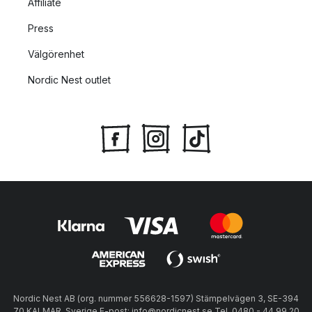
Affiliate
Press
Välgörenhet
Nordic Nest outlet
Nordic Nest AB (org. nummer 556628-1597) Stämpelvägen 3, SE-394
70 KALMAR, Sverige E-post: info@nordicnest.se Tel. 0480 - 44 99 20