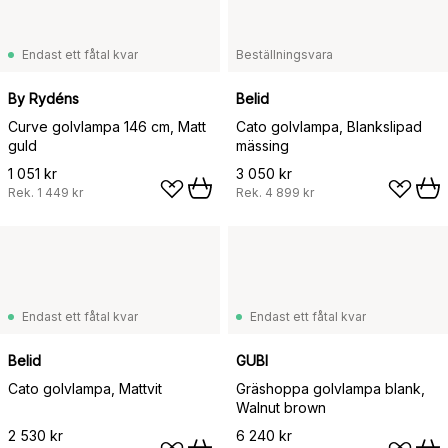
Endast ett fåtal kvar
Beställningsvara
By Rydéns
Belid
Curve golvlampa 146 cm, Matt
Cato golvlampa, Blankslipad
guld
mässing
1 051 kr
3 050 kr
Rek.
1 449 kr
Rek.
4 899 kr
Endast ett fåtal kvar
Endast ett fåtal kvar
Belid
GUBI
Cato golvlampa, Mattvit
Gräshoppa golvlampa blank,
Walnut brown
2 530 kr
6 240 kr