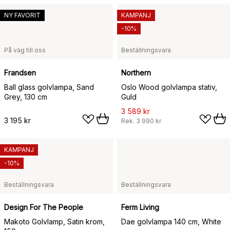
NY FAVORIT
KAMPANJ
-10%
På väg till oss
Beställningsvara
Frandsen
Northern
Ball glass golvlampa, Sand
Oslo Wood golvlampa stativ,
Grey, 130 cm
Guld
3 589 kr
3 195 kr
Rek.
3 990 kr
KAMPANJ
-10%
Beställningsvara
Beställningsvara
Design For The People
Ferm Living
Makoto Golvlamp, Satin krom,
Dae golvlampa 140 cm, White