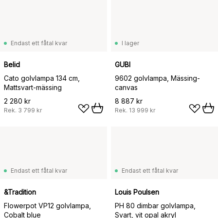
Endast ett fåtal kvar
I lager
Belid
GUBI
Cato golvlampa 134 cm,
9602 golvlampa, Mässing-
Mattsvart-mässing
canvas
2 280 kr
8 887 kr
Rek.
3 799 kr
Rek.
13 999 kr
Endast ett fåtal kvar
Endast ett fåtal kvar
&Tradition
Louis Poulsen
Flowerpot VP12 golvlampa,
PH 80 dimbar golvlampa,
Cobalt blue
Svart, vit opal akryl