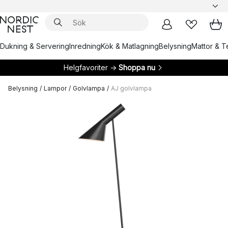
Dukning & Servering
Inredning
Kök & Matlagning
Belysning
Mattor & Te
Helgfavoriter →
Shoppa nu
Belysning
/
Lampor
/
Golvlampa
/
AJ golvlampa