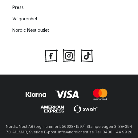
Press
Välgörenhet
Nordic Nest outlet
Nordic Nest AB (org. nummer 556628-1597) Stämpelvägen 3, SE-394
70 KALMAR, Sverige E-post: info@nordicnest.se Tel. 0480 - 44 99 20