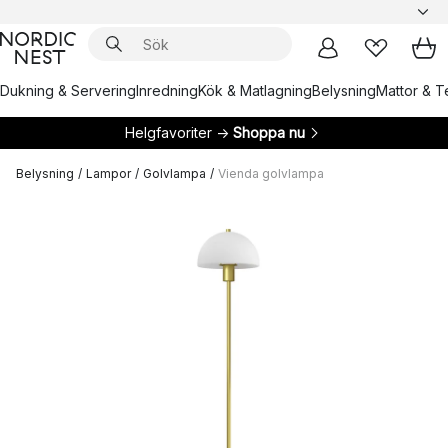
Dukning & Servering
Inredning
Kök & Matlagning
Belysning
Mattor & Te
Helgfavoriter →
Shoppa nu
Belysning
/
Lampor
/
Golvlampa
/
Vienda golvlampa