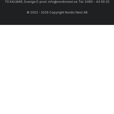
70 KALMAR, Sverige E-post: info@nordicnest.se Tel. 0480 - 44 99 20
© 2002 - 2026 Copyright Nordic Nest AB