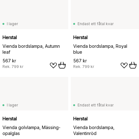
I lager
Endast ett fåtal kvar
Herstal
Herstal
Vienda bordslampa, Autumn
Vienda bordslampa, Royal
leaf
blue
567 kr
567 kr
Rek.
799 kr
Rek.
799 kr
I lager
Endast ett fåtal kvar
Herstal
Herstal
Vienda golvlampa, Mässing-
Vienda bordslampa,
opalglas
Valentinröd