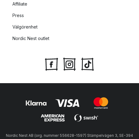
Affiliate
Press
Välgörenhet
Nordic Nest outlet
Nordic Nest AB (org. nummer 556628-1597) Stämpelvägen 3, SE-394