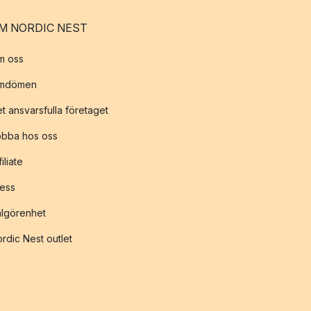
M NORDIC NEST
m oss
mdömen
t ansvarsfulla företaget
obba hos oss
filiate
ess
lgörenhet
rdic Nest outlet