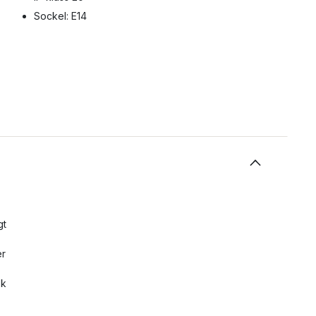
Sockel: E14
gt
er
sk