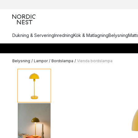
Dukning & Servering
Inredning
Kök & Matlagning
Belysning
Matto
Belysning
/
Lampor
/
Bordslampa
/
Vienda bordslampa