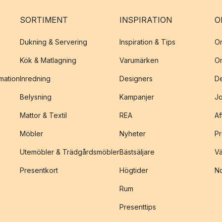
SORTIMENT
INSPIRATION
O
Dukning & Servering
Inspiration & Tips
O
Kök & Matlagning
Varumärken
O
amation
Inredning
Designers
De
Belysning
Kampanjer
J
Mattor & Textil
REA
Af
Möbler
Nyheter
Pr
Utemöbler & Trädgårdsmöbler
Bästsäljare
Vä
Presentkort
Högtider
No
Rum
Presenttips