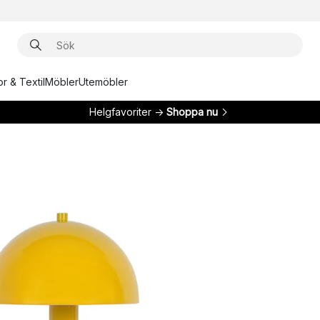
r & Textil
Möbler
Utemöbler
Helgfavoriter →
Shoppa nu