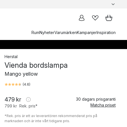
Rum
Nyheter
Varumärken
Kampanjer
Inspiration
Herstal
Vienda bordslampa
Mango yellow
(
4.6
)
479 kr
30 dagars prisgaranti
Matcha priset
799 kr
Rek. pris*
*Rek. pris är ett av leverantören rekommenderat pris på
marknaden och är inte vårt tidigare pris.