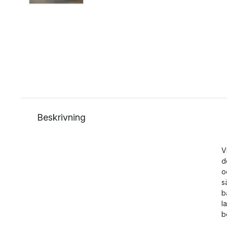
Beskrivning
V
d
o
s
b
l
b