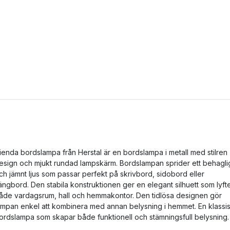
ienda bordslampa från Herstal är en bordslampa i metall med stilren
esign och mjukt rundad lampskärm. Bordslampan sprider ett behagli
ch jämnt ljus som passar perfekt på skrivbord, sidobord eller
ängbord. Den stabila konstruktionen ger en elegant silhuett som lyft
åde vardagsrum, hall och hemmakontor. Den tidlösa designen gör
ampan enkel att kombinera med annan belysning i hemmet. En klassi
ordslampa som skapar både funktionell och stämningsfull belysning.