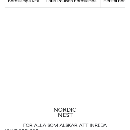
Bordslampa REA
Louis Poulsen bordslampa
Herstal bord
när du vill läsa din bok. Samma knep fungerar även utmärkt vid
arbetsplatsen! Bordslampan fungerar alltså utmärkt som
skrivbordslampa, läslampa och sänglampa.
Bordslampa fönster
Till ett fönster rekommenderas ett mjukare och varmare sken
som inte tar över eller blir för starkt, välj därför en bordslampa
som har en skärm, glas eller kupa som skapar ett ljus som är
perfekt för allas hemtrevnad.
Hitta bordslampan i din stil!
Hos oss finns snygga bordslampor i flera stilar och utföranden.
Ibland kan det vara svårt att välja, så här kommer lite tips att
tänka på:
Bordslampa – Färg
FÖR ALLA SOM ÄLSKAR ATT INREDA