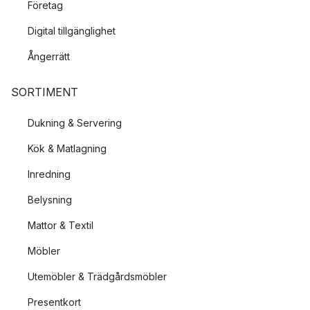
Företag
det naturnära. En bordslampa i glas eller en lampskärm till
bordslampan skapar ett mjukt och varmt sken.
Digital tillgänglighet
Ångerrätt
Batteridriven bordslampa – bordslampa utan
sladd
SORTIMENT
En batteridriven bordslampa är perfekt för dig som vill undvika
Dukning & Servering
sladdar eller som enkelt vill flytta belysningen. Här hittar du
batteridrivna bordslampor som även tål utomhusbruk och som
Kök & Matlagning
därmed blir perfekta för att skapa en stämningsfull belysning
Inredning
även utomhus.
Belysning
Klassisk, praktisk och snygg bordslampa?
Mattor & Textil
När det kommer till bordslampor är utbudet enormt. I vårt
Möbler
sortiment har vi samlat tidlösa klassiker och moderna
Utemöbler & Trädgårdsmöbler
nykomlingar från bland annat
Design House Stockholm
,
&Tradition
,
Gubi
,
Audo Copenhagen
och
Globen Lightning
.
Presentkort