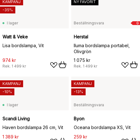
KAMPANJ
NY FAVORIT
-35%
I lager
Beställningsvara
G
Watt & Veke
Herstal
Lisa bordslampa, Vit
Iluma bordslampa portabel,
Olivgrön
974 kr
1 075 kr
Rek.
1 499 kr
Rek.
1 499 kr
KAMPANJ
KAMPANJ
-10%
-13%
I lager
Beställningsvara
Scandi Living
Byon
Haven bordslampa 26 cm, Vit
Oceana bordslampa XS, Vit
1 389 kr
259 kr