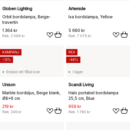
Globen Lighting
Artemide
Orbit bordslampa, Beige-
Ixa bordslampa, Yellow
travertin
1 364 kr
5 660 kr
Rek.
2 099 kr
Rek.
7 075 kr
KAMPANJ
REA
-12%
-46%
Endast ett fåtal kvar
I lager
Unison
Scandi Living
Marble bordsljus, Beige blank,
Halo portabel bordslampa
Ø8x6 cm
25,5 cm, Blue
219 kr
959 kr
Rek.
249 kr
Rek.
1 780 kr