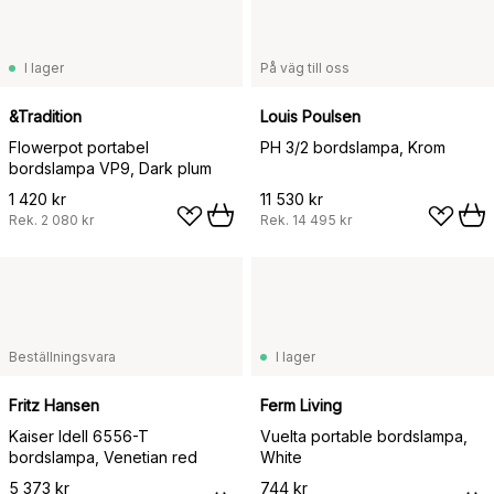
I lager
På väg till oss
&Tradition
Louis Poulsen
Flowerpot portabel
PH 3/2 bordslampa, Krom
bordslampa VP9, Dark plum
1 420 kr
11 530 kr
Rek.
2 080 kr
Rek.
14 495 kr
Beställningsvara
I lager
Fritz Hansen
Ferm Living
Kaiser Idell 6556-T
Vuelta portable bordslampa,
bordslampa, Venetian red
White
5 373 kr
744 kr