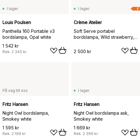
I lager
I lager
F
Louis Poulsen
Crème Atelier
Panthella 160 Portable v3
Soft Serve portabel
bordslampa, Opal white
bordslampa, Wild strawberry,
23 cm
1 542 kr
2 500 kr
Rek.
2 345 kr
På väg till oss
I lager
Fritz Hansen
Fritz Hansen
Night Owl bordslampa,
Night Owl bordslampa ask,
Smokey white
Smokey white
1 595 kr
1 669 kr
Rek.
2 199 kr
Rek.
2 399 kr