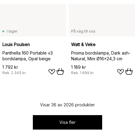
I lager
På väg till oss
Louis Poulsen
Watt & Veke
Panthella 160 Portable v3
Prisma bordslampa, Dark ash-
bordslampa, Opal beige
Natural, Mini Ø16x24,3 cm
1 792 kr
1 189 kr
Rek.
2 345 kr
Rek.
1 699 kr
Visar 36 av 2026 produkter
Visa fler