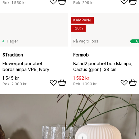
Rek.
1 550 kr
Rek.
299 kr
KAMPANJ
-20%
I lager
På väg till oss
A
&Tradition
Fermob
Flowerpot portabel
Balad2 portabel bordslampa,
bordslampa VP9, Ivory
Cactus (grön), 38 cm
1 545 kr
1 592 kr
Rek.
2 080 kr
Rek.
1 990 kr
1 159 kr