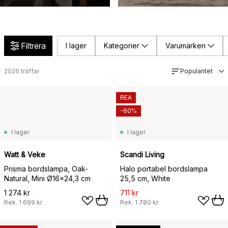
Filtrera
I lager
Kategorier
Varumärken
2026
träffar
Popularitet
REA
-60%
I lager
I lager
Watt & Veke
Scandi Living
Prisma bordslampa, Oak-
Halo portabel bordslampa
Natural, Mini Ø16x24,3 cm
25,5 cm, White
1 274 kr
711 kr
Rek.
1 699 kr
Rek.
1 780 kr