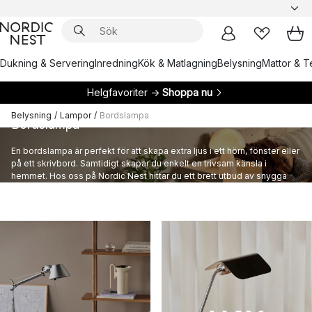
Dukning & Servering
Inredning
Kök & Matlagning
Belysning
Mattor & Te
Helgfavoriter →
Shoppa nu
Belysning
/
Lampor
/
Bordslampa
Bordslampa
En bordslampa är perfekt för att skapa extra ljus i ett hörn, fönster eller
på ett skrivbord. Samtidigt skapar du enkelt en trivsam känsla i
hemmet. Hos oss på Nordic Nest hittar du ett brett utbud av snygga
bordslampor, för att du ska hitta en som passar ditt hem och din stil.