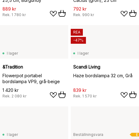
25,5 cm, Burgundy
Cactus (grön), 25 cm
889 kr
792 kr
Rek.
1 780 kr
Rek.
990 kr
REA
-47%
I lager
I lager
&Tradition
Scandi Living
Flowerpot portabel
Haze bordslampa 32 cm, Grå
bordslampa VP9, grå-beige
1 420 kr
839 kr
Rek.
2 080 kr
Rek.
1 570 kr
I lager
Beställningsvara
E