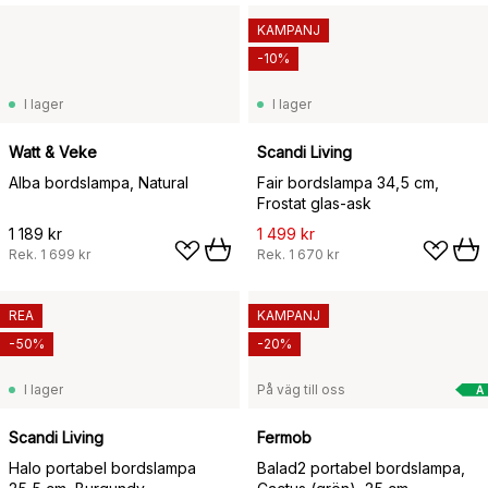
KAMPANJ
-10%
I lager
I lager
Watt & Veke
Scandi Living
Alba bordslampa, Natural
Fair bordslampa 34,5 cm,
Frostat glas-ask
1 189 kr
1 499 kr
Rek.
1 699 kr
Rek.
1 670 kr
REA
KAMPANJ
-50%
-20%
I lager
På väg till oss
A
Scandi Living
Fermob
Halo portabel bordslampa
Balad2 portabel bordslampa,