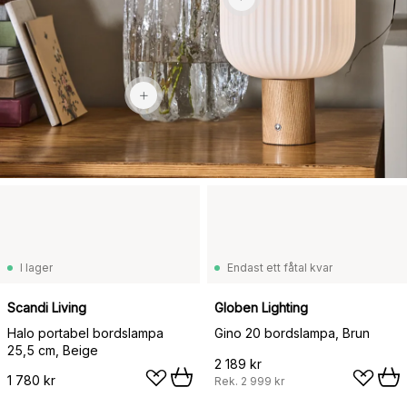
2 700 kr
I lager
Endast ett fåtal kvar
Scandi Living
Globen Lighting
Halo portabel bordslampa
Gino 20 bordslampa, Brun
25,5 cm, Beige
2 189 kr
1 780 kr
Rek.
2 999 kr