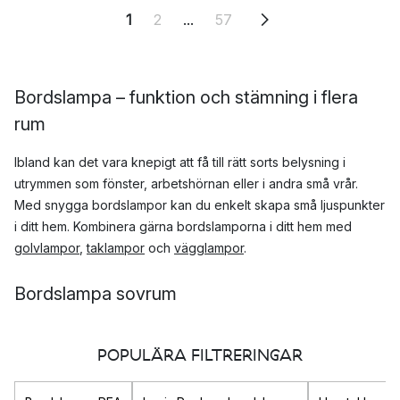
1
2
...
57
Bordslampa – funktion och stämning i flera
rum
Ibland kan det vara knepigt att få till rätt sorts belysning i
utrymmen som fönster, arbetshörnan eller i andra små vrår.
Med snygga bordslampor kan du enkelt skapa små ljuspunkter
i ditt hem. Kombinera gärna bordslamporna i ditt hem med
golvlampor
,
taklampor
och
vägglampor
.
Bordslampa sovrum
Vill du ha bra belysning i sovrummet kan det vara praktiskt
med en riktbar bordslampa som du enkelt kan reglera
POPULÄRA FILTRERINGAR
beroende på hur mycket eller lite ljus du vill ha. Då får du både
stämningsfull belysning och kan samtidigt vrida upp ljusstyrkan