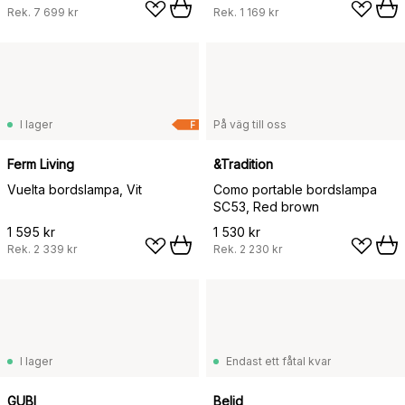
Rek.
7 699 kr
Rek.
1 169 kr
I lager
På väg till oss
F
Ferm Living
&Tradition
Vuelta bordslampa, Vit
Como portable bordslampa
SC53, Red brown
1 595 kr
1 530 kr
Rek.
2 339 kr
Rek.
2 230 kr
I lager
Endast ett fåtal kvar
GUBI
Belid