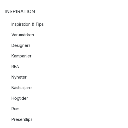
Populära & snygga bordslampor
INSPIRATION
PH 5
från
Louis Poulsen
Inspiration & Tips
FlowerPot
från
&Tradition
JWDA från
Audo Copenhagen
Varumärken
Vienda från
Herstal
Designers
Pantop från
Verpan
Night Owl
från
Fritz Hansen
Kampanjer
REA
Nyheter
Bästsäljare
Högtider
Rum
Presenttips