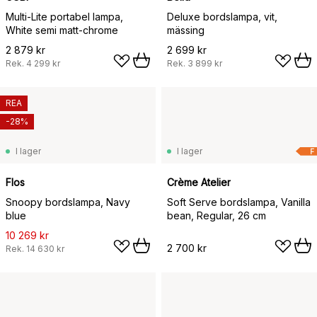
Multi-Lite portabel lampa,
Deluxe bordslampa, vit,
White semi matt-chrome
mässing
2 879 kr
2 699 kr
Rek.
4 299 kr
Rek.
3 899 kr
REA
-28%
I lager
I lager
F
Flos
Crème Atelier
Snoopy bordslampa, Navy
Soft Serve bordslampa, Vanilla
blue
bean, Regular, 26 cm
10 269 kr
2 700 kr
Rek.
14 630 kr