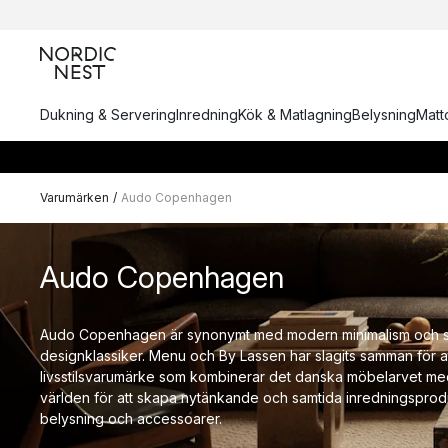
Dukning & Servering
Inredning
Kök & Matlagning
Belysning
Matto
Varumärken
/
Audo Copenhagen
Audo Copenhagen
Audo Copenhagen är synonymt med modern minimalism och s
designklassiker. Menu och By Lassen har slagits samman för at
livsstilsvarumärke som kombinerar det danska möbelarvet med
världen för att skapa nytänkande och samtida inredningsprodu
belysning och accessoarer.