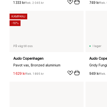
1 333 kr
749 kr
Rek.
2 045 kr
Rek.
KAMPANJ
-10%
På väg till oss
I lager
Audo Copenhagen
Audo Cop
Pavot vas, Bronzed aluminium
Gridy Fungi
1 629 kr
949 kr
Rek.
1 895 kr
Rek.