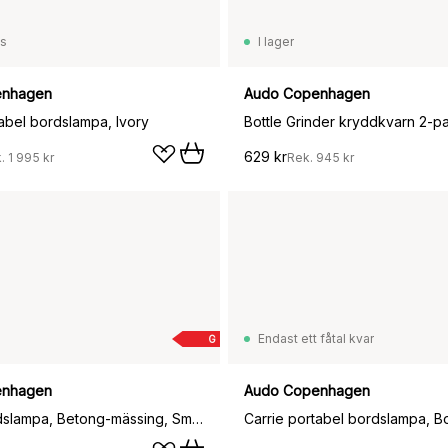
ss
I lager
enhagen
Audo Copenhagen
tabel bordslampa, Ivory
629 kr
k.
1 995 kr
Rek.
945 kr
Endast ett fåtal kvar
G
enhagen
Audo Copenhagen
JWDA bordslampa, Betong-mässing, Small