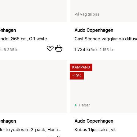
På väg till oss
enhagen
Audo Copenhagen
ndel Ø65 cm, Off white
1 734 kr
k.
8 335 kr
Rek.
2 155 kr
KAMPANJ
-10%
I lager
enhagen
Audo Copenhagen
Bottle Grinder kryddkvarn 2-pack, Hunting green-beige-valnöt
Kubus 1 ljusstake, vit