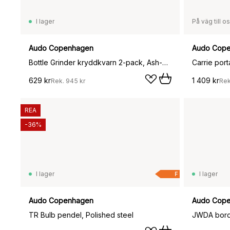
I lager
På väg till o
Audo Copenhagen
Audo Cop
Bottle Grinder kryddkvarn 2-pack, Ash-carbonbok
Carrie por
629 kr
1 409 kr
Rek.
945 kr
Re
REA
-36%
I lager
I lager
F
Audo Copenhagen
Audo Cop
TR Bulb pendel, Polished steel