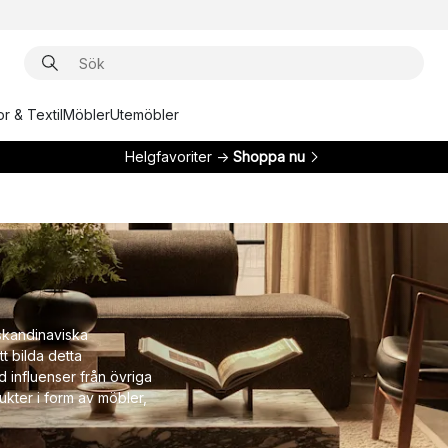
r & Textil
Möbler
Utemöbler
Helgfavoriter →
Shoppa nu
kandinaviska
t bilda detta
 influenser från övriga
kter i form av möbler,