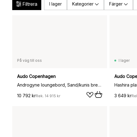
Filtrera
I lager
Kategorier
Färger
På väg till oss
I lager
Audo Copenhagen
Audo Cop
Androgyne loungebord, Sand/kunis breccia-mörkbetsat ekstativ
Hashira pl
10 792 kr
3 649 kr
Rek.
14 915 kr
Re