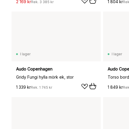
2 169 kr
1 804 kr
Rek.
3 385 kr
Re
I lager
I lager
Audo Copenhagen
Audo Cop
Gridy Fungi hylla mörk ek, stor
Torso bord
1 339 kr
1 849 kr
Rek.
1 745 kr
Re