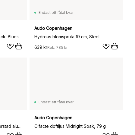
Endast ett fåtal kvar
Audo Copenhagen
Bottle Grinder kryddkvarn 2-pack, Blues-bok
Hydrous blomspruta 19 cm, Steel
639 kr
Rek.
785 kr
Endast ett fåtal kvar
Audo Copenhagen
Carrie portabel bordslampa, Borstad aluminium
Olfacte doftljus Midnight Soak, 79 g