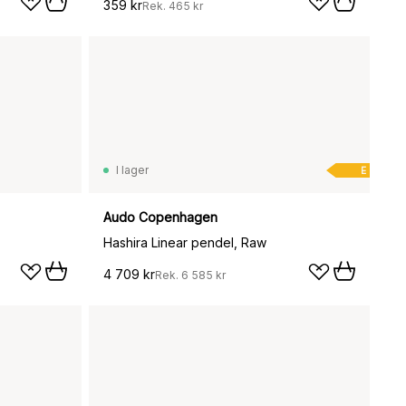
359 kr
Rek.
465 kr
I lager
E
Audo Copenhagen
Hashira Linear pendel, Raw
4 709 kr
Rek.
6 585 kr