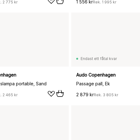
1 556 kr
k.
2 775 kr
Rek.
1 995 kr
Endast ett fåtal kvar
enhagen
Audo Copenhagen
slampa portable, Sand
Passage pall, Ek
2 879 kr
k.
2 465 kr
Rek.
3 805 kr