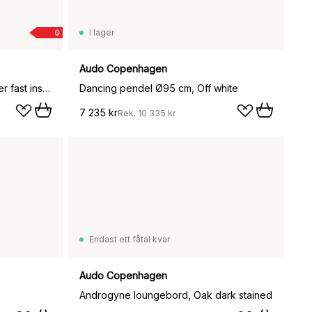
I lager
G
Audo Copenhagen
Cast Sconce vägglampa diffuser fast installation, Black
Dancing pendel Ø95 cm, Off white
7 235 kr
Rek.
10 335 kr
Endast ett fåtal kvar
Audo Copenhagen
Androgyne loungebord, Oak dark stained