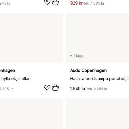
929 kr
945 kr
Rek.
1 035 kr
I lager
enhagen
Audo Copenhagen
 hylla ek, mellan
Hashira bordslampa portabel,
1 549 kr
1 305 kr
Rek.
2 255 kr