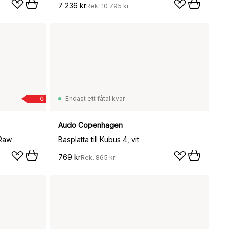
7 236 kr
Rek.
10 795 kr
Endast ett fåtal kvar
G
Audo Copenhagen
 Raw
Basplatta till Kubus 4, vit
769 kr
Rek.
865 kr