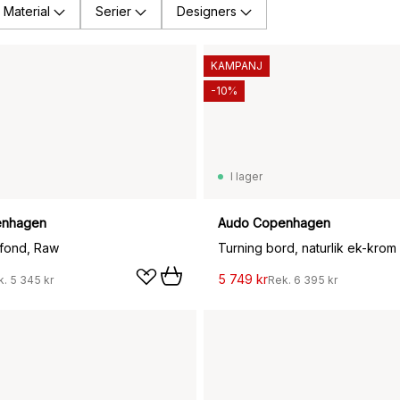
Material
Serier
Designers
KAMPANJ
-10%
I lager
enhagen
Audo Copenhagen
afond, Raw
Turning bord, naturlik ek-krom
5 749 kr
k.
5 345 kr
Rek.
6 395 kr