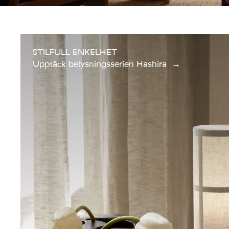
STILFULL ENKELHET
Upptäck belysningsserien Hashira
→