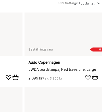
539
träffar
Popularitet
Beställningsvara
G
Audo Copenhagen
JWDA bordslampa, Red travertine, Large
2 699 kr
Rek.
3 905 kr