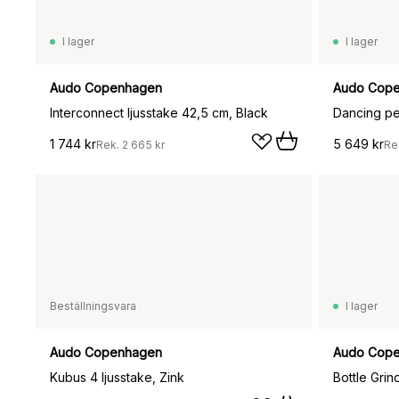
I lager
I lager
Audo Copenhagen
Audo Cop
Interconnect ljusstake 42,5 cm, Black
Dancing pe
1 744 kr
5 649 kr
Rek.
2 665 kr
Re
Beställningsvara
I lager
Audo Copenhagen
Audo Cop
Kubus 4 ljusstake, Zink