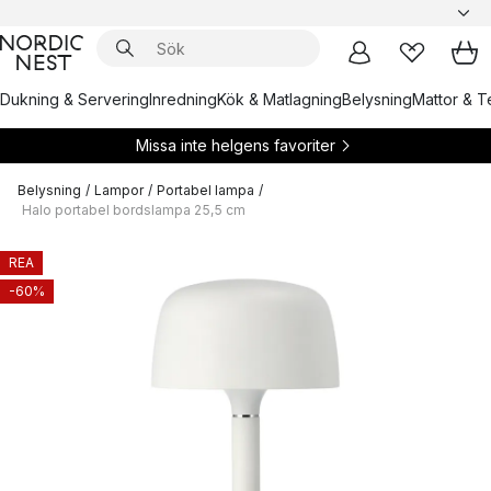
Dukning & Servering
Inredning
Kök & Matlagning
Belysning
Mattor & Te
Missa inte helgens favoriter
Belysning
/
Lampor
/
Portabel lampa
/
Halo portabel bordslampa 25,5 cm
REA
-60%