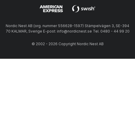
Nordic Nest AB (org. nummer 556628-1597) Stämpelvägen 3, SE-394
70 KALMAR, Sverige E-post: info@nordicnest.se Tel. 0480 - 44 99 20
© 2002 - 2026 Copyright Nordic Nest AB