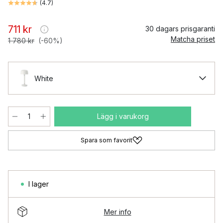
(
4.7
)
711 kr
30 dagars prisgaranti
Matcha priset
1 780 kr
(-60%)
White
Lägg i varukorg
Spara som favorit
I lager
Mer info