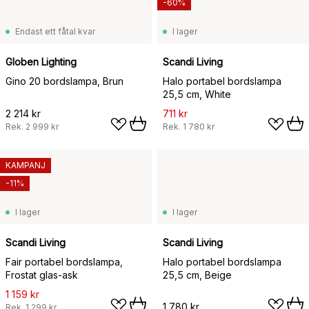
-60%
Endast ett fåtal kvar
I lager
Globen Lighting
Scandi Living
Gino 20 bordslampa, Brun
Halo portabel bordslampa
25,5 cm, White
2 214 kr
711 kr
Rek.
2 999 kr
Rek.
1 780 kr
KAMPANJ
-11%
I lager
I lager
Scandi Living
Scandi Living
Fair portabel bordslampa,
Halo portabel bordslampa
Frostat glas-ask
25,5 cm, Beige
1 159 kr
1 780 kr
Rek.
1 299 kr