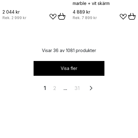
marble + vit skärm
2 044 kr
4 889 kr
Rek.
2 999 kr
Rek.
7 899 kr
Visar 36 av 1081 produkter
Visa fler
1
2
...
31