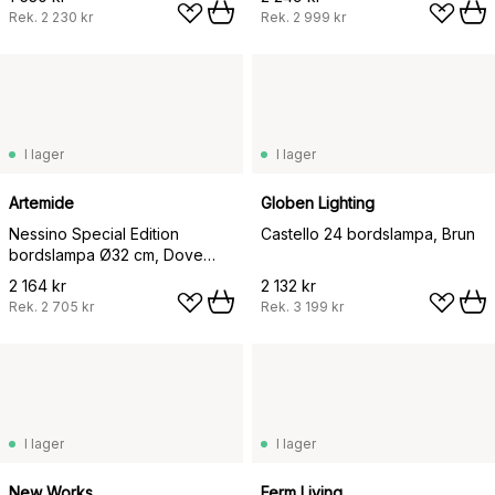
Rek.
2 230 kr
Rek.
2 999 kr
I lager
I lager
Artemide
Globen Lighting
Nessino Special Edition
Castello 24 bordslampa, Brun
bordslampa Ø32 cm, Dove
blue
2 164 kr
2 132 kr
Rek.
2 705 kr
Rek.
3 199 kr
I lager
I lager
New Works
Ferm Living