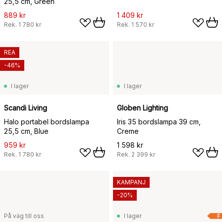
25,5 cm, Green
889 kr
1 409 kr
Rek.
1 780 kr
Rek.
1 570 kr
REA
-46%
I lager
I lager
Scandi Living
Globen Lighting
Halo portabel bordslampa
Iris 35 bordslampa 39 cm,
25,5 cm, Blue
Creme
959 kr
1 598 kr
Rek.
1 780 kr
Rek.
2 399 kr
KAMPANJ
-20%
På väg till oss
I lager
F