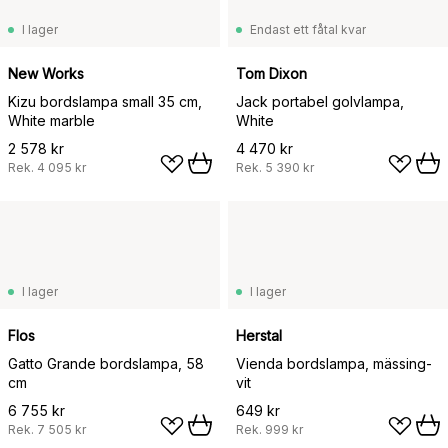
I lager
Endast ett fåtal kvar
New Works
Tom Dixon
Kizu bordslampa small 35 cm,
Jack portabel golvlampa,
White marble
White
2 578 kr
4 470 kr
Rek.
4 095 kr
Rek.
5 390 kr
I lager
I lager
Flos
Herstal
Gatto Grande bordslampa, 58
Vienda bordslampa, mässing-
cm
vit
6 755 kr
649 kr
Rek.
7 505 kr
Rek.
999 kr