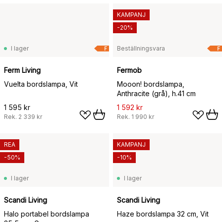
KAMPANJ
-20%
I lager
Beställningsvara
F
F
Ferm Living
Fermob
Vuelta bordslampa, Vit
Mooon! bordslampa,
Anthracite (grå), h.41 cm
1 595 kr
1 592 kr
Rek.
2 339 kr
Rek.
1 990 kr
REA
KAMPANJ
-50%
-10%
I lager
I lager
Scandi Living
Scandi Living
Halo portabel bordslampa
Haze bordslampa 32 cm, Vit