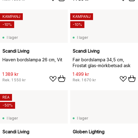
KAMPANJ
KAMPANJ
-10%
-10%
I lager
I lager
Scandi Living
Scandi Living
Haven bordslampa 26 cm, Vit
Fair bordslampa 34,5 cm,
Frostat glas-mörkbetsad ask
1 389 kr
1 499 kr
Rek.
1 550 kr
Rek.
1 670 kr
REA
-50%
I lager
I lager
Scandi Living
Globen Lighting