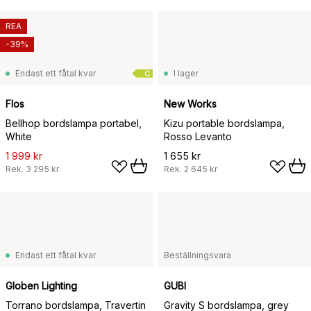
REA
-39%
Endast ett fåtal kvar
I lager
C
Flos
New Works
Bellhop bordslampa portabel,
Kizu portable bordslampa,
White
Rosso Levanto
1 999 kr
1 655 kr
Rek.
3 295 kr
Rek.
2 645 kr
Endast ett fåtal kvar
Beställningsvara
Globen Lighting
GUBI
Torrano bordslampa, Travertin
Gravity S bordslampa, grey