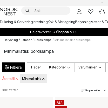
Dukning & Servering
Inredning
Kök & Matlagning
Belysning
Mattor & Te
Helgfavoriter →
Shoppa nu
Belysning
/
Lampor
/
Bordslampa
/
Minimalistisk bordslampa
Minimalistisk bordslampa
Filtrera
I lager
Kategorier
Varumärken
Återställ
Minimalistisk
1081
träffar
Popularitet
REA