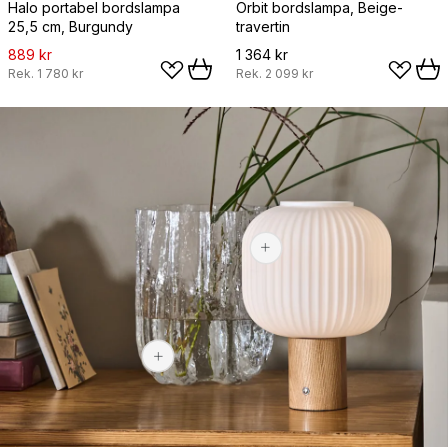
Halo portabel bordslampa
Orbit bordslampa, Beige-
25,5 cm, Burgundy
travertin
889 kr
1 364 kr
Rek.
1 780 kr
Rek.
2 099 kr
1 159 kr
2 969 kr