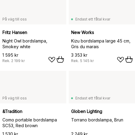
På väg till oss
Endast ett fåtal kvar
Fritz Hansen
New Works
Night Owl bordslampa,
Kizu bordslampa large 45 cm,
Smokey white
Gris du marais
1 595 kr
3 353 kr
Rek.
2 199 kr
Rek.
5 145 kr
På väg till oss
Endast ett fåtal kvar
&Tradition
Globen Lighting
Como portable bordslampa
Torrano bordslampa, Brun
SC53, Red brown
1 530 kr
2 249 kr