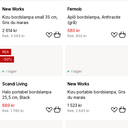
New Works
Fermob
Kizu bordslampa small 35 cm,
Aplô bordslampa, Anthracite
Gris du marais
(grå)
2 614 kr
680 kr
Rek.
4 095 kr
Rek.
850 kr
REA
-50%
I lager
I lager
Scandi Living
New Works
Halo portabel bordslampa
Kizu portable bordslampa, Gris
25,5 cm, Black
du marais
889 kr
1 523 kr
Rek.
1 780 kr
Rek.
2 645 kr