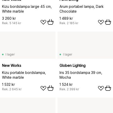
Kizu bordslampa large 45 cm,
Arum portabel lampa, Dark
White marble
Chocolate
3 260 kr
1 489 kr
Rek.
5 145 kr
Rek.
2 185 kr
I lager
I lager
New Works
Globen Lighting
Kizu portable bordslampa,
Iris 35 bordslampa 39 cm,
White marble
Mocha
1 532 kr
1 524 kr
Rek.
2 645 kr
Rek.
2 399 kr