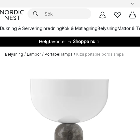
Dukning & Servering
Inredning
Kök & Matlagning
Belysning
Mattor & Te
Helgfavoriter →
Shoppa nu
Belysning
/
Lampor
/
Portabel lampa
/
Kizu portable bordslampa