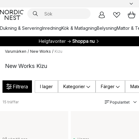
Dukning & Servering
Inredning
Kök & Matlagning
Belysning
Mattor & Te
Helgfavoriter →
Shoppa nu
Varumärken
/
New Works
/
Kizu
New Works Kizu
Filtrera
I lager
Kategorier
Färger
Mate
15
träffar
Popularitet