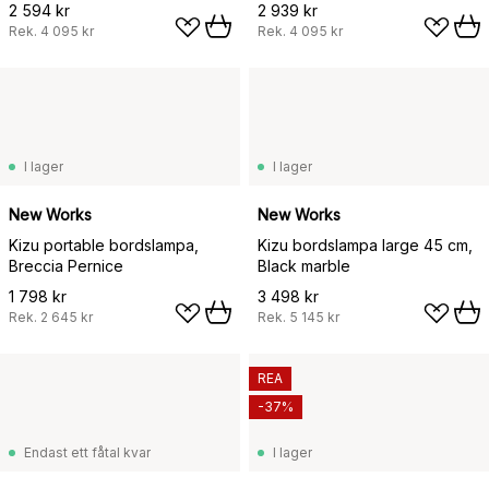
2 594 kr
2 939 kr
Rek.
4 095 kr
Rek.
4 095 kr
I lager
I lager
New Works
New Works
Kizu portable bordslampa,
Kizu bordslampa large 45 cm,
Breccia Pernice
Black marble
1 798 kr
3 498 kr
Rek.
2 645 kr
Rek.
5 145 kr
REA
-37%
Endast ett fåtal kvar
I lager