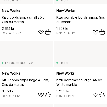
På väg till oss
I lager
New Works
New Works
Kizu bordslampa small 35 cm,
Kizu portable bordslampa, Gris
Gris du marais
du marais
2 614 kr
1 523 kr
Rek.
4 095 kr
Rek.
2 645 kr
Endast ett fåtal kvar
I lager
New Works
New Works
Kizu bordslampa large 45 cm,
Kizu bordslampa large 45 cm,
Gris du marais
White marble
3 353 kr
3 259 kr
Rek.
5 145 kr
Rek.
5 145 kr