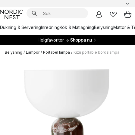
Dukning & Servering
Inredning
Kök & Matlagning
Belysning
Mattor & Te
Helgfavoriter →
Shoppa nu
Belysning
/
Lampor
/
Portabel lampa
/
Kizu portable bordslampa