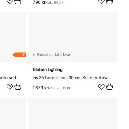
796 kr
Rek.
995 kr
Endast ett fåtal kvar
F
Globen Lighting
Soft Serve bordslampa, Limoncello sorbet, Regular, 26 cm
Iris 35 bordslampa 39 cm, Butter yellow
1 679 kr
Rek.
2 399 kr