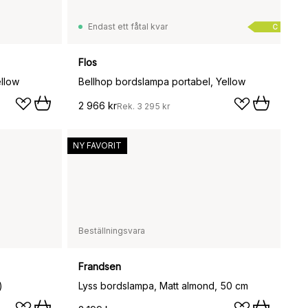
Endast ett fåtal kvar
C
Flos
llow
Bellhop bordslampa portabel, Yellow
2 966 kr
Rek.
3 295 kr
NY FAVORIT
Beställningsvara
Frandsen
)
Lyss bordslampa, Matt almond, 50 cm