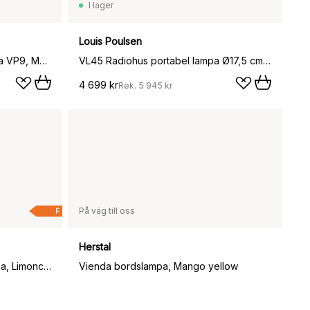
I lager
Louis Poulsen
Flowerpot portabel bordslampa VP9, Mustard
VL45 Radiohus portabel lampa Ø17,5 cm, Brass-pale yellow glass
4 699 kr
Rek.
5 945 kr
På väg till oss
F
Herstal
Soft Serve portabel bordslampa, Limoncello sorbet, 23 cm
Vienda bordslampa, Mango yellow