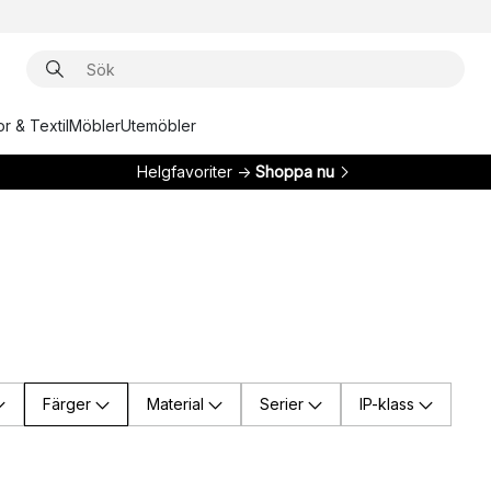
r & Textil
Möbler
Utemöbler
Helgfavoriter →
Shoppa nu
Färger
Material
Serier
IP-klass