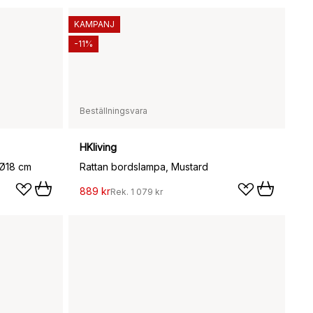
KAMPANJ
-11%
Beställningsvara
HKliving
 Ø18 cm
Rattan bordslampa, Mustard
889 kr
Rek.
1 079 kr