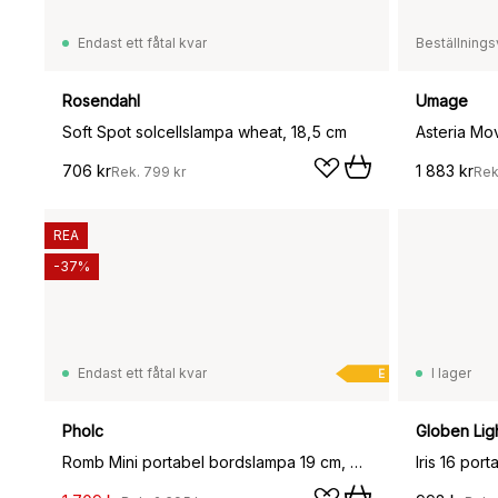
Endast ett fåtal kvar
Beställnings
Rosendahl
Umage
Soft Spot solcellslampa wheat, 18,5 cm
706 kr
1 883 kr
Rek.
799 kr
Rek
REA
-37%
Endast ett fåtal kvar
I lager
E
Pholc
Globen Lig
Romb Mini portabel bordslampa 19 cm, Cumin
Iris 16 por