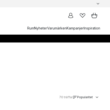
Rum
Nyheter
Varumärken
Kampanjer
Inspiration
70
träffar
Popularitet