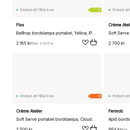
Endast ett fåtal kvar
Endast ett
C
Flos
Crème Atel
Bellhop bordslampa portabel, Yellow, IP54 (inom/utomhus)
2 165 kr
2 700 kr
Rek.
2 405 kr
Endast ett fåtal kvar
Endast ett
F
Crème Atelier
Fermob
Soft Serve portabel bordslampa, Cloudberry, 23 cm
Aplô bords
2 500 kr
664 kr
Rek.