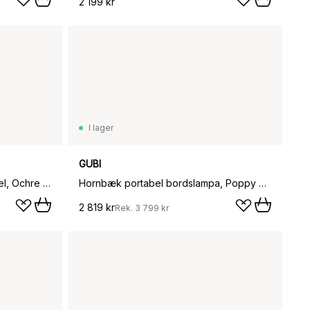
2 199 kr
I lager
GUBI
Karl-Johan bordslampa portabel, Ochre yellow
Hornbæk portabel bordslampa, Poppy yellow
2 819 kr
Rek.
3 799 kr