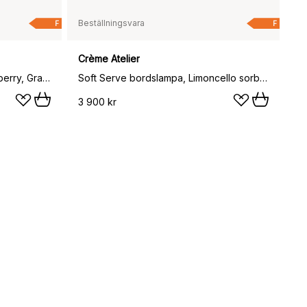
Beställningsvara
F
F
Crème Atelier
Soft Serve bordslampa, Cloudberry, Grande, 34 cm
Soft Serve bordslampa, Limoncello sorbet, Grande, 34 cm
3 900 kr