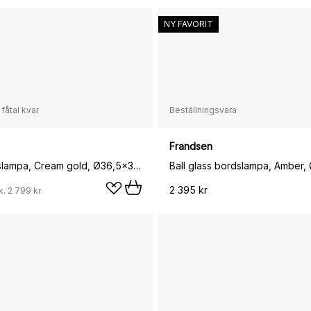
NY FAVORIT
 fåtal kvar
Beställningsvara
Frandsen
Taite bordslampa, Cream gold, Ø36,5x31 cm
Ball glass bordslampa, Amber,
2 395 kr
k.
2 799 kr