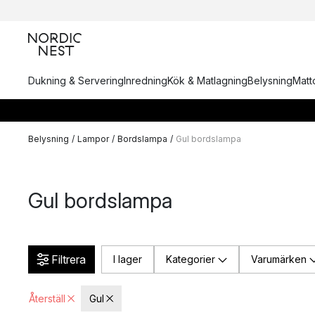
Dukning & Servering
Inredning
Kök & Matlagning
Belysning
Matto
Belysning
/
Lampor
/
Bordslampa
/
Gul bordslampa
Gul bordslampa
Filtrera
I lager
Kategorier
Varumärken
Återställ
Gul