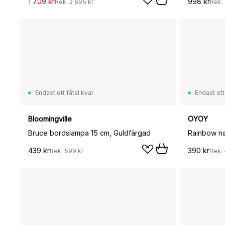
1 709 kr
998 kr
Rek.
2 695 kr
Rek.
Endast ett fåtal kvar
Endast ett
Bloomingville
OYOY
Bruce bordslampa 15 cm, Guldfärgad
Rainbow na
439 kr
390 kr
Rek.
599 kr
Rek.