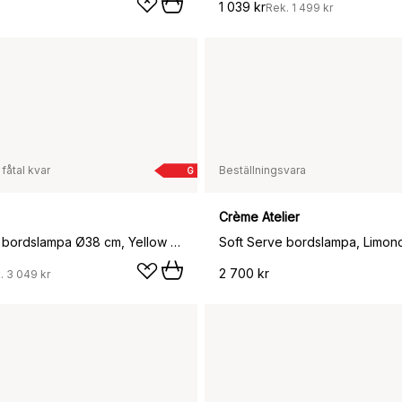
1 039 kr
Rek.
1 499 kr
 fåtal kvar
Beställningsvara
G
Crème Atelier
Matin table bordslampa Ø38 cm, Yellow shade
2 700 kr
.
3 049 kr