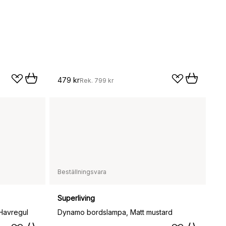
479 kr
Rek.
799 kr
Beställningsvara
Superliving
Havregul
Dynamo bordslampa, Matt mustard