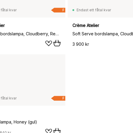
 fåtal kvar
Endast ett fåtal kvar
F
ier
Crème Atelier
Soft Serve bordslampa, Cloudberry, Regular, 26 cm
3 900 kr
 fåtal kvar
F
lampa, Honey (gul)
840 kr