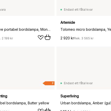
vara
Endast ett fåtal kvar
Artemide
Asteria Move portabel bordslampa, Monochrome-sunflower
Tolomeo micro bordslampa, Ye
2 920 kr
.
2 199 kr
Rek.
3 565 kr
Endast ett fåtal kvar
F
hting
Superliving
tabel bordslampa, Butter yellow
Urban bordslampa, Amber (gul