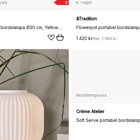
vara
I lager
G
&Tradition
Matin table bordslampa Ø30 cm, Yellow shade
1 420 kr
Rek.
2 080 kr
Beställningsvara
1 159 kr
Crème Atelier