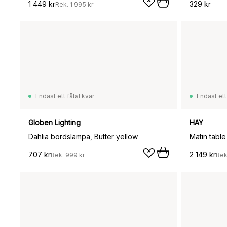
1 449 kr
329 kr
Rek.
1 995 kr
Endast ett fåtal kvar
Endast ett
Globen Lighting
HAY
Dahlia bordslampa, Butter yellow
707 kr
2 149 kr
Rek.
999 kr
Rek