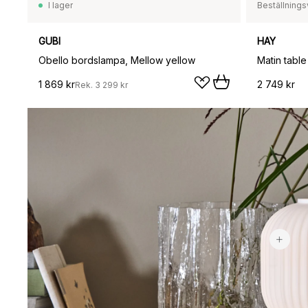
I lager
Beställnings
GUBI
HAY
Obello bordslampa, Mellow yellow
1 869 kr
2 749 kr
Rek.
3 299 kr