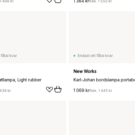
1 384 kr
1 499 kr
Rek.
1 550 kr
 fåtal kvar
Endast ett fåtal kvar
New Works
ttlampa, Light rubber
1 069 kr
439 kr
Rek.
1 445 kr