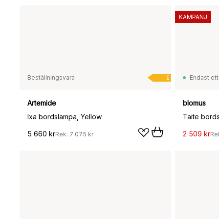
KAMPANJ
Beställningsvara
Endast ett
E
Artemide
blomus
Ixa bordslampa, Yellow
5 660 kr
2 509 kr
Rek.
7 075 kr
Re