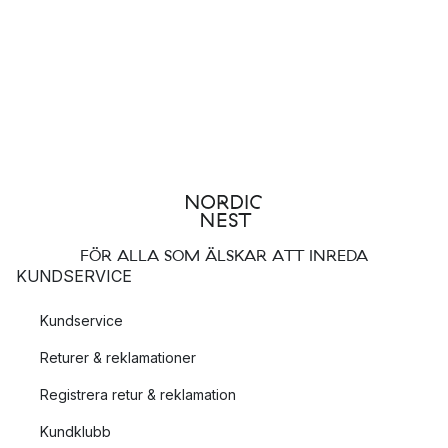
med geometriska former och en djärv design.
Lamporna går i materialval som mässing och krom, vilket går att
applicera i alla hem, oavsett ifall du föredrar den mer
skandinaviska inredningsstilen eller är fäst vid art déco-stilen.
Vad kännetecknar lamporna från Globen
Lighting?
Lamporna från Globen Lighting präglas av runda former och
FÖR ALLA SOM ÄLSKAR ATT INREDA
har eget och djärvt uttryck. Den eleganta belysningen har en
KUNDSERVICE
tydlig retro-flört i sin design, vilket bordslampan från serien
Frans är ett gott exempel på, som med sina vackra fransar och
Kundservice
glänsande metalldetaljer verkligen för tankarna tillbaka till
Returer & reklamationer
glansdagarna under 1920-talet.
Registrera retur & reklamation
Globen Lightings designvision med sin
Kundklubb
belysning