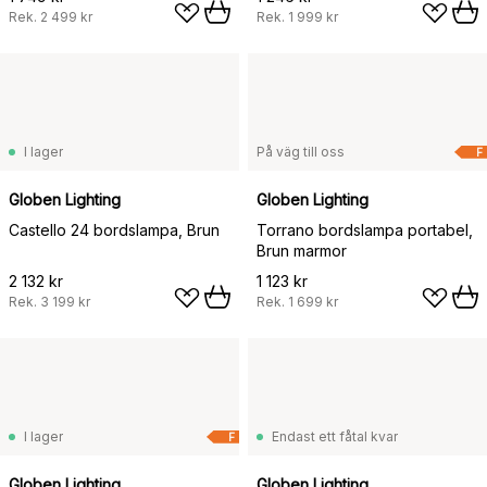
Rek.
2 499 kr
Rek.
1 999 kr
I lager
På väg till oss
F
Globen Lighting
Globen Lighting
Castello 24 bordslampa, Brun
Torrano bordslampa portabel,
Brun marmor
2 132 kr
1 123 kr
Rek.
3 199 kr
Rek.
1 699 kr
I lager
Endast ett fåtal kvar
F
Globen Lighting
Globen Lighting