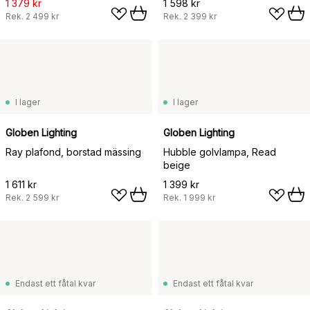
1 379 kr
1 598 kr
Rek.
2 499 kr
Rek.
2 399 kr
I lager
I lager
Globen Lighting
Globen Lighting
Ray plafond, borstad mässing
Hubble golvlampa, Read
beige
1 611 kr
1 399 kr
Rek.
2 599 kr
Rek.
1 999 kr
Endast ett fåtal kvar
Endast ett fåtal kvar