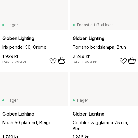
I lager
Endast ett fåtal kvar
Globen Lighting
Globen Lighting
Iris pendel 50, Creme
Torrano bordslampa, Brun
1 929 kr
2 249 kr
Rek.
2 799 kr
Rek.
2 999 kr
I lager
I lager
Globen Lighting
Globen Lighting
Noah 50 plafond, Beige
Cobbler vägglampa 75 cm,
Klar
1 749 kr
1 246 kr