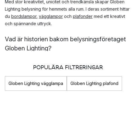
Med stor kreativitet, unicitet och trendkänsla skapar Globen
Lighting belysning för hemmets alla rum. I deras sortiment hittar
du
bordslampor
,
vägglampor
och
plafonder
med ett kreativt
och spännande uttryck.
Vad är historien bakom belysningsföretaget
Globen Lighting?
Det svenska familjeföretaget Globen Lighting grundades av
POPULÄRA FILTRERINGAR
Anders Hall 1984. De har snart över 40 års erfarenhet av
belysningsbranschen och har gått från att vara ett litet
fåmansbolag till att bli en stor aktör i hela Europa.
Globen Lighting vägglampa
Globen Lighting plafond
Hur kan Globen Lightings färg-och formspråk
beskrivas?
Grunden i deras formgivning bygger på att erbjuda spännande
och moderna lampor med en kreativ design. Många av Globen
Lightings lampor har en tydlig inspiration från art déco-stilen