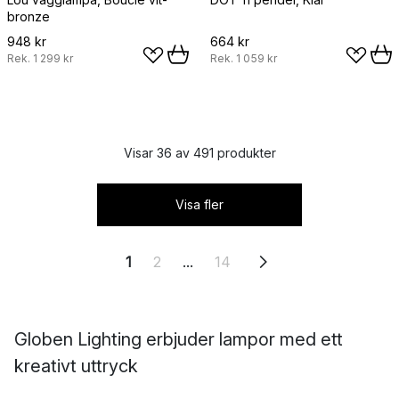
bronze
948 kr
664 kr
Rek.
1 299 kr
Rek.
1 059 kr
Visar 36 av 491 produkter
Visa fler
1
2
...
14
Globen Lighting erbjuder lampor med ett
kreativt uttryck