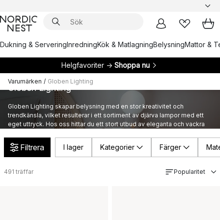
Dukning & Servering
Inredning
Kök & Matlagning
Belysning
Mattor & Te
Helgfavoriter →
Shoppa nu
Varumärken
/
Globen Lighting
Globen Lighting
Globen Lighting skapar belysning med en stor kreativitet och
trendkänsla, vilket resulterar i ett sortiment av djärva lampor med ett
eget uttryck. Hos oss hittar du ett stort utbud av eleganta och vackra
lampor från Globen Lighting.
Filtrera
I lager
Kategorier
Färger
Mate
491
träffar
Popularitet