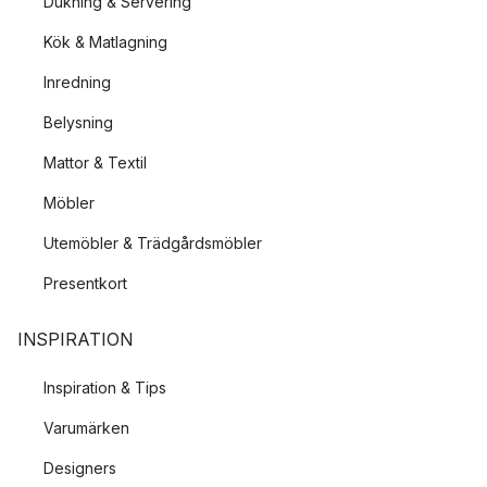
Dukning & Servering
vill, för ett eget och personligt uttryck.
Kök & Matlagning
Inredning
Belysning
Mattor & Textil
Möbler
Utemöbler & Trädgårdsmöbler
Presentkort
INSPIRATION
Inspiration & Tips
Varumärken
Designers