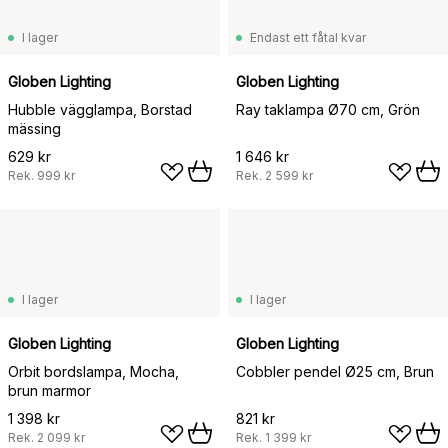
I lager
Endast ett fåtal kvar
Globen Lighting
Globen Lighting
Hubble vägglampa, Borstad
Ray taklampa Ø70 cm, Grön
mässing
629 kr
1 646 kr
Rek.
999 kr
Rek.
2 599 kr
I lager
I lager
Globen Lighting
Globen Lighting
Orbit bordslampa, Mocha,
Cobbler pendel Ø25 cm, Brun
brun marmor
1 398 kr
821 kr
Rek.
2 099 kr
Rek.
1 399 kr