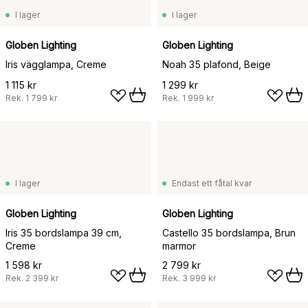
I lager
I lager
Globen Lighting
Globen Lighting
Iris vägglampa, Creme
Noah 35 plafond, Beige
1 115 kr
1 299 kr
Rek.
1 799 kr
Rek.
1 999 kr
I lager
Endast ett fåtal kvar
Globen Lighting
Globen Lighting
Iris 35 bordslampa 39 cm,
Castello 35 bordslampa, Brun
Creme
marmor
1 598 kr
2 799 kr
Rek.
2 399 kr
Rek.
3 999 kr