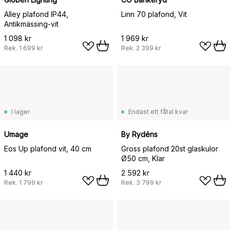
Alley plafond IP44,
Linn 70 plafond, Vit
Antikmässing-vit
1 098 kr
1 969 kr
Rek.
1 699 kr
Rek.
2 399 kr
I lager
Endast ett fåtal kvar
Umage
By Rydéns
Eos Up plafond vit, 40 cm
Gross plafond 20st glaskulor
Ø50 cm, Klar
1 440 kr
2 592 kr
Rek.
1 799 kr
Rek.
3 799 kr