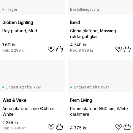
I lager
Beställningsvara
Globen Lighting
Belid
Ray plafond, Mud
Gloria plafond, Mässing-
rökfärgat glas
1 611 kr
4 740 kr
Rek.
2 299 kr
Rek.
8 999 kr
Endast ett fåtal kvar
Endast ett fåtal kvar
Watt & Veke
Ferm Living
Anna plafond linne Ø40 cm,
Poem plafond Ø60 cm, White-
White
cashmere
2 239 kr
4 375 kr
Rek.
3 499 kr