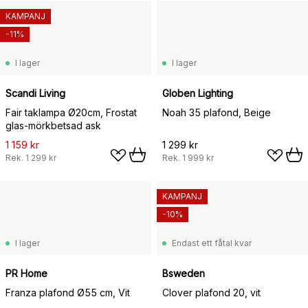
KAMPANJ
-11%
I lager
I lager
Scandi Living
Globen Lighting
Fair taklampa Ø20cm, Frostat
Noah 35 plafond, Beige
glas-mörkbetsad ask
1 159 kr
1 299 kr
Rek.
1 299 kr
Rek.
1 999 kr
KAMPANJ
-10%
I lager
Endast ett fåtal kvar
PR Home
Bsweden
Franza plafond Ø55 cm, Vit
Clover plafond 20, vit