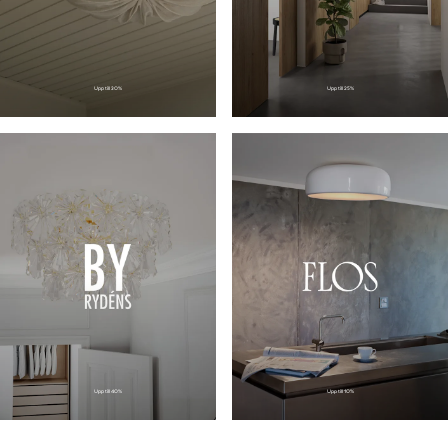
Upp till
30
%
Upp till
25
%
Upp till
40
%
Upp till
10
%