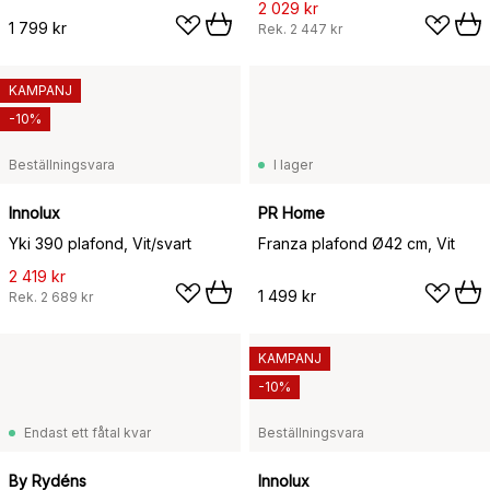
2 029 kr
1 799 kr
Rek.
2 447 kr
KAMPANJ
-10%
Beställningsvara
I lager
Innolux
PR Home
Yki 390 plafond, Vit/svart
Franza plafond Ø42 cm, Vit
2 419 kr
1 499 kr
Rek.
2 689 kr
KAMPANJ
-10%
Endast ett fåtal kvar
Beställningsvara
By Rydéns
Innolux