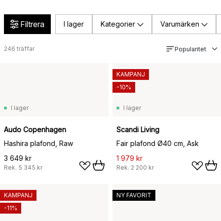
Filtrera
I lager
Kategorier
Varumärken
246
träffar
Popularitet
KAMPANJ
-10%
I lager
I lager
Audo Copenhagen
Scandi Living
Hashira plafond, Raw
Fair plafond Ø40 cm, Ask
3 649 kr
1 979 kr
Rek.
5 345 kr
Rek.
2 200 kr
KAMPANJ
NY FAVORIT
-11%