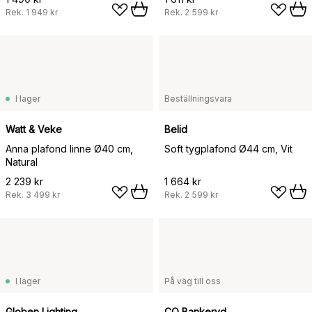
Rek.
1 949 kr
Rek.
2 599 kr
I lager
Beställningsvara
Watt & Veke
Belid
Anna plafond linne Ø40 cm,
Soft tygplafond Ø44 cm, Vit
Natural
2 239 kr
1 664 kr
Rek.
3 499 kr
Rek.
2 599 kr
I lager
På väg till oss
Globen Lighting
CO Bankeryd