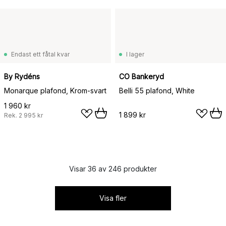
Endast ett fåtal kvar
I lager
By Rydéns
CO Bankeryd
Monarque plafond, Krom-svart
Belli 55 plafond, White
1 960 kr
1 899 kr
Rek.
2 995 kr
Visar 36 av 246 produkter
Visa fler