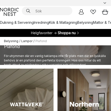
Dukning & Servering
Inredning
Kök & Matlagning
Belysning
Mattor & Te
Helgfavoriter →
Shoppa nu
Belysning
/
Lampor
/
Plafond
Plafond
För utrymmen där en vanlig taklampa inte får plats men där en ljuskälla
behövs är en plafond den perfekta lösningen. Hos oss hittar du ett
brett utbud av plafonder i olika varianter och utföranden!