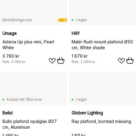
Beställningsvara
I lager
E
Umage
HAY
Asteria Up plus mini, Pearl
Matin flush mount plafond Ø50
White
cm, White shade
3 780 kr
1 679 kr
Rek.
4 199 kr
Rek.
2 099 kr
Endast ett fåtal kvar
I lager
Belid
Globen Lighting
Bullo plafond opalglas Ø27
Ray plafond, borstad mässing
cm, Aluminium
1 490 kr
1 611 kr