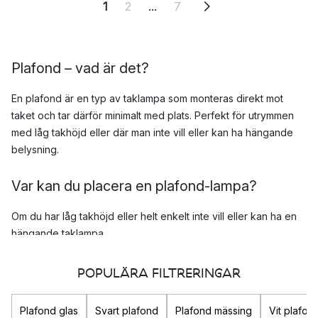
1
2
...
7
Plafond – vad är det?
En plafond är en typ av taklampa som monteras direkt mot
taket och tar därför minimalt med plats. Perfekt för utrymmen
med låg takhöjd eller där man inte vill eller kan ha hängande
belysning.
Var kan du placera en plafond-lampa?
Om du har låg takhöjd eller helt enkelt inte vill eller kan ha en
hängande taklampa,
är det en perfekt plats för en plafond!
POPULÄRA FILTRERINGAR
För dessa utrymmen är en plafond ett bra alternativ när det
kommer till ljuskällor:
Plafond glas
Svart plafond
Plafond mässing
Vit plafon