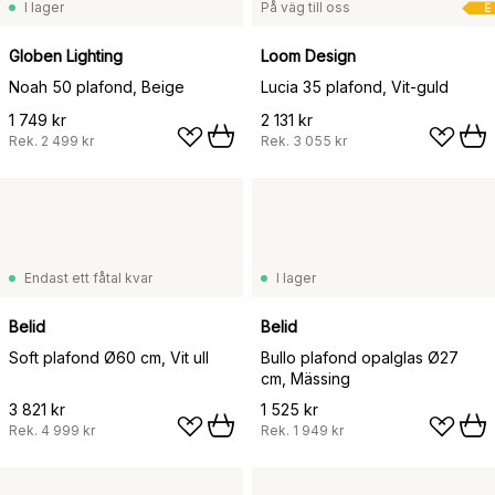
I lager
På väg till oss
E
Globen Lighting
Loom Design
Noah 50 plafond, Beige
Lucia 35 plafond, Vit-guld
1 749 kr
2 131 kr
Rek.
2 499 kr
Rek.
3 055 kr
Endast ett fåtal kvar
I lager
Belid
Belid
Soft plafond Ø60 cm, Vit ull
Bullo plafond opalglas Ø27
cm, Mässing
3 821 kr
1 525 kr
Rek.
4 999 kr
Rek.
1 949 kr