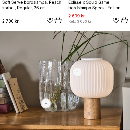
Soft Serve bordslampa, Peach
Eclisse x Squid Game
sorbet, Regular, 26 cm
bordslampa Special Edition,
Guard pink
2 699 kr
2 700 kr
Rek.
3 000 kr
1 159 kr
2 969 kr