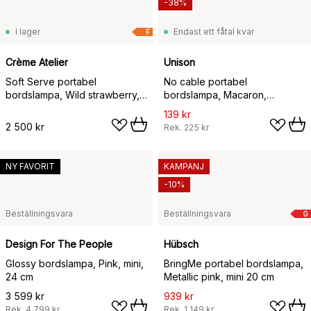
-38%
I lager
Endast ett fåtal kvar
F
Crème Atelier
Unison
Soft Serve portabel
No cable portabel
bordslampa, Wild strawberry,
bordslampa, Macaron,
23 cm
Ø11x16,3 cm
139 kr
2 500 kr
Rek.
225 kr
NY FAVORIT
KAMPANJ
-10%
Beställningsvara
Beställningsvara
G
Design For The People
Hübsch
Glossy bordslampa, Pink, mini,
BringMe portabel bordslampa,
24 cm
Metallic pink, mini 20 cm
3 599 kr
939 kr
Rek.
4 799 kr
Rek.
1 149 kr