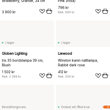
strawberry, Grande, 34 cm
Pink (rosa)
796 kr
3 900 kr
Rek.
995 kr
I lager
I lager
Globen Lighting
Liewood
Iris 35 bordslampa 39 cm,
Winston kanin nattlampa,
Blush
Rabbit dark rose
1 502 kr
412 kr
Rek.
2 399 kr
Rek.
550 kr
Beställningsvara
Endast ett fåtal kvar
F