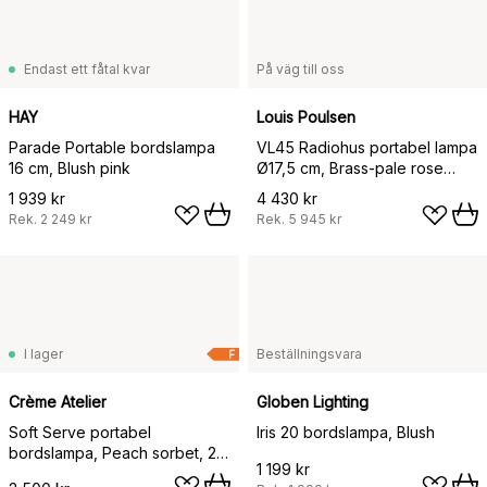
Endast ett fåtal kvar
På väg till oss
HAY
Louis Poulsen
Parade Portable bordslampa
VL45 Radiohus portabel lampa
16 cm, Blush pink
Ø17,5 cm, Brass-pale rose
glass
1 939 kr
4 430 kr
Rek.
2 249 kr
Rek.
5 945 kr
I lager
Beställningsvara
F
Crème Atelier
Globen Lighting
Soft Serve portabel
Iris 20 bordslampa, Blush
bordslampa, Peach sorbet, 23
1 199 kr
cm