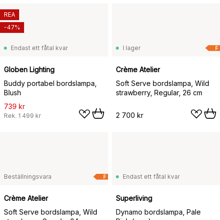
REA
-47%
Endast ett fåtal kvar
I lager
F
Globen Lighting
Crème Atelier
Buddy portabel bordslampa,
Soft Serve bordslampa, Wild
Blush
strawberry, Regular, 26 cm
739 kr
2 700 kr
Rek.
1 499 kr
Beställningsvara
Endast ett fåtal kvar
F
Crème Atelier
Superliving
Soft Serve bordslampa, Wild
Dynamo bordslampa, Pale