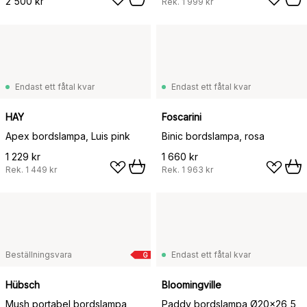
2 500 kr
Rek.
1 999 kr
Endast ett fåtal kvar
Endast ett fåtal kvar
HAY
Foscarini
Apex bordslampa, Luis pink
Binic bordslampa, rosa
1 229 kr
1 660 kr
Rek.
1 449 kr
Rek.
1 963 kr
Beställningsvara
Endast ett fåtal kvar
G
Hübsch
Bloomingville
Mush portabel bordslampa,
Paddy bordslampa Ø20x26,5