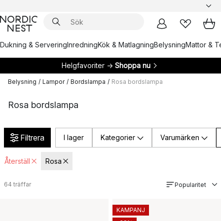
Dukning & Servering
Inredning
Kök & Matlagning
Belysning
Mattor & Te
Helgfavoriter →
Shoppa nu
Belysning
/
Lampor
/
Bordslampa
/
Rosa bordslampa
Rosa bordslampa
Filtrera
I lager
Kategorier
Varumärken
Återställ
Rosa
64
träffar
Popularitet
KAMPANJ