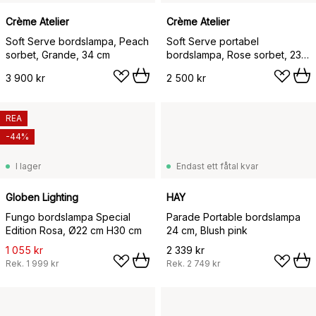
Crème Atelier
Crème Atelier
Soft Serve bordslampa, Peach
Soft Serve portabel
sorbet, Grande, 34 cm
bordslampa, Rose sorbet, 23
cm
3 900 kr
2 500 kr
REA
-44%
I lager
Endast ett fåtal kvar
Globen Lighting
HAY
Fungo bordslampa Special
Parade Portable bordslampa
Edition Rosa, Ø22 cm H30 cm
24 cm, Blush pink
1 055 kr
2 339 kr
Rek.
1 999 kr
Rek.
2 749 kr