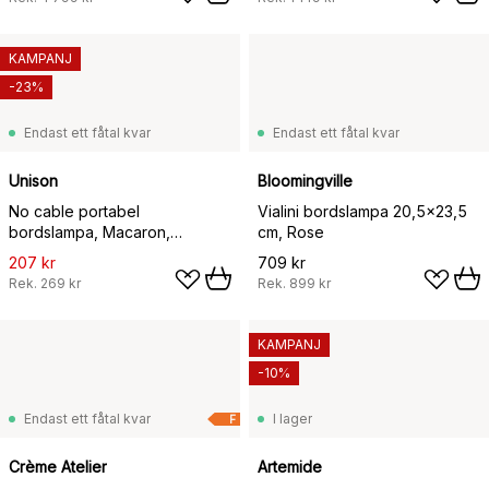
KAMPANJ
-23%
Endast ett fåtal kvar
Endast ett fåtal kvar
Unison
Bloomingville
No cable portabel
Vialini bordslampa 20,5x23,5
bordslampa, Macaron,
cm, Rose
Ø12,3x23,5 cm
207 kr
709 kr
Rek.
269 kr
Rek.
899 kr
KAMPANJ
-10%
Endast ett fåtal kvar
I lager
F
Crème Atelier
Artemide