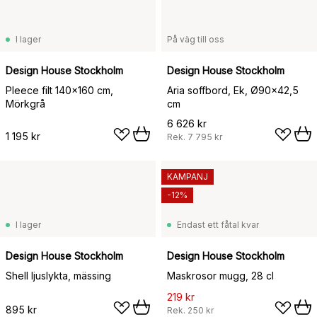
I lager
På väg till oss
Design House Stockholm
Design House Stockholm
Pleece filt 140x160 cm,
Aria soffbord, Ek, Ø90x42,5
Mörkgrå
cm
6 626 kr
1 195 kr
Rek.
7 795 kr
KAMPANJ
-12%
I lager
Endast ett fåtal kvar
Design House Stockholm
Design House Stockholm
Shell ljuslykta, mässing
Maskrosor mugg, 28 cl
219 kr
895 kr
Rek.
250 kr