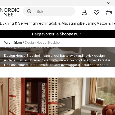
Dukning & Servering
Inredning
Kök & Matlagning
Belysning
Mattor & Te
Helgfavoriter →
Shoppa nu
Varumärken
/
Design House Stockholm
Design House Stockholm
Design House Stockholm samlar det bästa av skandinavisk design
under ett tak och brinner för att hitta innovativa produkter med karaktär.
Hos oss hittar du det främsta utbudet av muggar, ljusstakar och andra
inredningsdetaljer från Design House Stockholm.