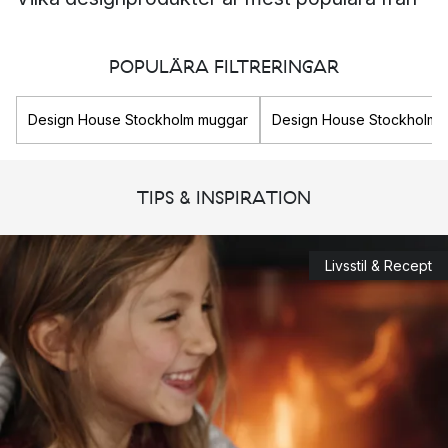
Design House Stockholm?
POPULÄRA FILTRERINGAR
Kuddarna från serien
Knot
Bordslamporna från serien
Block Lamp
Ullmattorna från serien
Björk
Design House Stockholm muggar
Design House Stockholm 
En fingertoppskänsla för god design sedan
TIPS & INSPIRATION
1992
Redan år 1992 grundades Design House Stockholm av Anders
Livsstil & Recept
Färdig. Men då var företaget snarare ett kreativt
produktutvecklingsföretag som samlade märken.
1997 lanserades deras första egna produkter, vilket var
bordslampan
Block. Sedan dess har varumärket fortsatt
utveckla designföremål i tidlös och skandinavisk design i
högsta tänkbara kvalité.