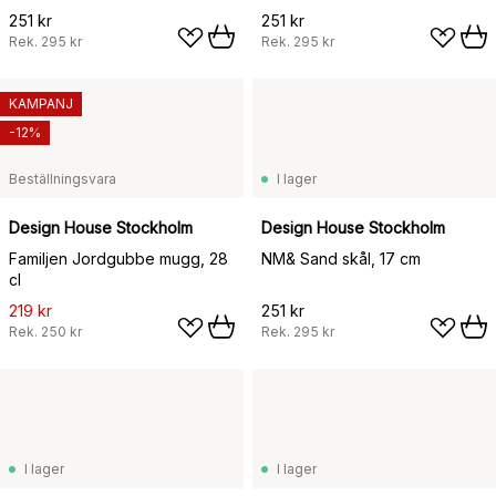
251 kr
251 kr
Rek.
295 kr
Rek.
295 kr
KAMPANJ
-12%
Beställningsvara
I lager
Design House Stockholm
Design House Stockholm
Familjen Jordgubbe mugg, 28
NM& Sand skål, 17 cm
cl
219 kr
251 kr
Rek.
250 kr
Rek.
295 kr
I lager
I lager