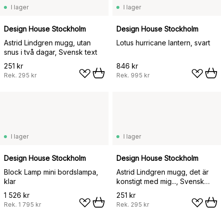
I lager
I lager
Design House Stockholm
Design House Stockholm
Astrid Lindgren mugg, utan
Lotus hurricane lantern, svart
snus i två dagar, Svensk text
251 kr
846 kr
Rek.
295 kr
Rek.
995 kr
I lager
I lager
Design House Stockholm
Design House Stockholm
Block Lamp mini bordslampa,
Astrid Lindgren mugg, det är
klar
konstigt med mig..., Svensk
text
1 526 kr
251 kr
Rek.
1 795 kr
Rek.
295 kr