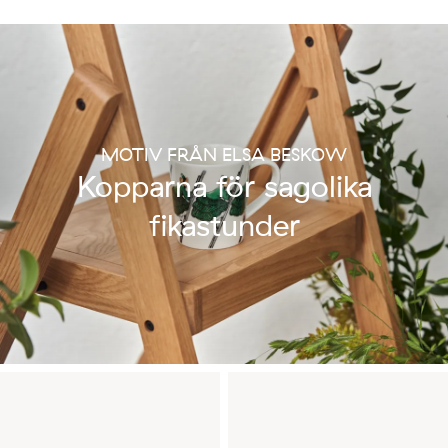
MOTIV FRÅN ELSA BESKOW
Kopparna för sagolika
fikastunder