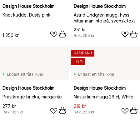
Design House Stockholm
Design House Stockholm
Knot kudde, Dusty pink
Astrid Lindgren mugg, hyss
hittar man inte på, svensk text
251 kr
1 350 kr
Rek.
295 kr
KAMPANJ
-12%
Endast ett fåtal kvar
Endast ett fåtal kvar
Design House Stockholm
Design House Stockholm
Prästkrage bricka, marguirite
Nasturtium mugg 28 cl, White
277 kr
219 kr
Rek.
325 kr
Rek.
250 kr