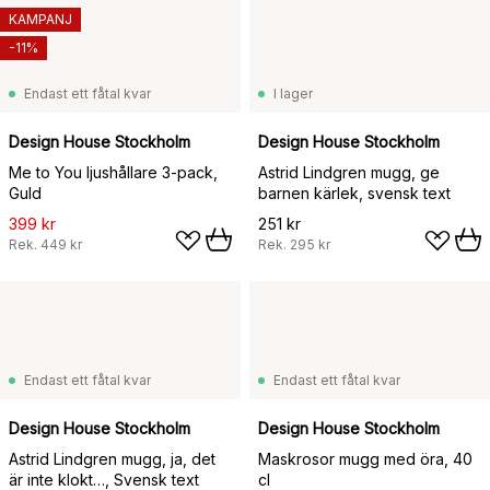
KAMPANJ
-11%
Endast ett fåtal kvar
I lager
Design House Stockholm
Design House Stockholm
Me to You ljushållare 3-pack,
Astrid Lindgren mugg, ge
Guld
barnen kärlek, svensk text
399 kr
251 kr
Rek.
449 kr
Rek.
295 kr
Endast ett fåtal kvar
Endast ett fåtal kvar
Design House Stockholm
Design House Stockholm
Astrid Lindgren mugg, ja, det
Maskrosor mugg med öra, 40
är inte klokt…, Svensk text
cl