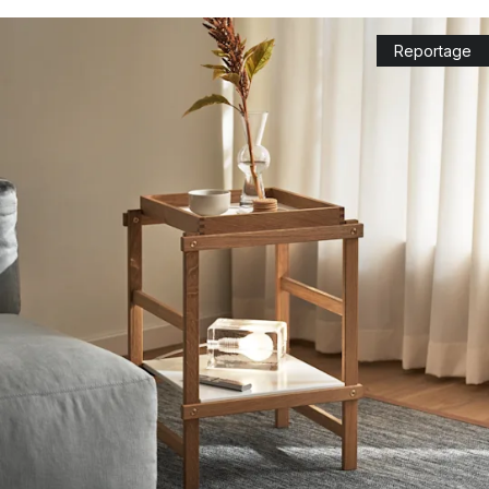
Andra populära produkter som du säkert känner igen från
Reportage
Design House Stockholm är
muggarna
med Elsa Beskow-motiv
samt Astrid Lindgren-citat. Muggarna med sina tilltalande motiv
är verkligen en hyllning till författarna vars böcker betytt
mycket för otroligt många.
Omtyckta ljusstakar från Design House
Stockholm
Varumärket är även kända för sin vackra fyrarmade
ljusstake
,
vid namn Nordic Light, som har en tidlösa design som gör sig
snygg året om. Ljusstaken går att vika ihop och justeras så att
du kan variera utseendet precis som du önskar. Vilket är smart
funktion som öppnar upp för en mångsidigt, eller hur?
Lampan från Design House Stockholm som
blev en världssuccé