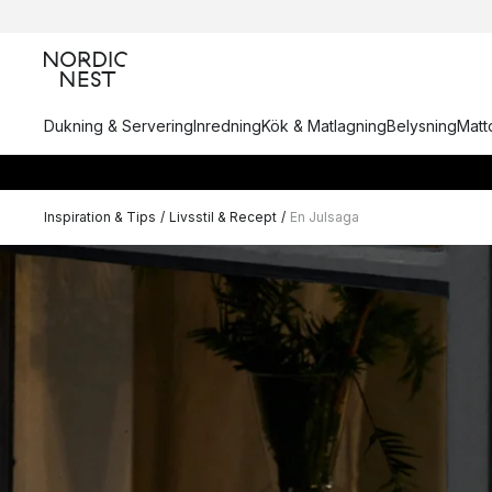
Dukning & Servering
Inredning
Kök & Matlagning
Belysning
Matto
Inspiration & Tips
/
Livsstil & Recept
/
En Julsaga