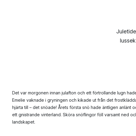
Juletide
lussek
Det var morgonen innan julafton och ett förtrollande lugn hade 
Emelie vaknade i gryningen och kikade ut från det frostkläd
hjärta till – det snöade! Årets första snö hade äntligen anlänt oc
ett gnistrande vinterland. Sköra snöflingor föll varsamt ned och
landskapet.