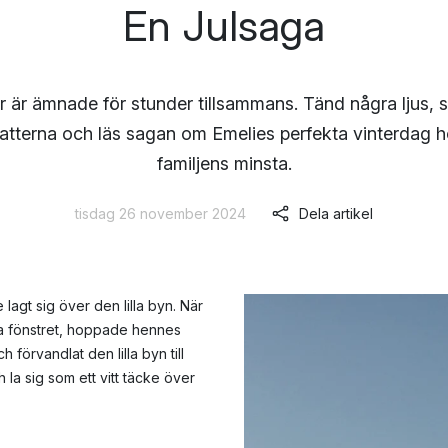
En Julsaga
r är ämnade för stunder tillsammans. Tänd några ljus, s
atterna och läs sagan om Emelies perfekta vinterdag h
familjens minsta.
tisdag 26 november 2024
Dela artikel
lagt sig över den lilla byn. När
da fönstret, hoppade hennes
h förvandlat den lilla byn till
 la sig som ett vitt täcke över