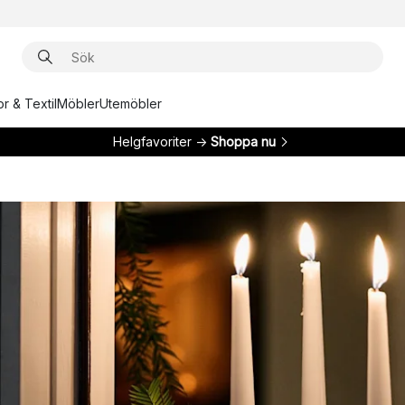
r & Textil
Möbler
Utemöbler
Helgfavoriter →
Shoppa nu