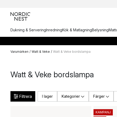
Dukning & Servering
Inredning
Kök & Matlagning
Belysning
Matto
Varumärken
/
Watt & Veke
/
Watt & Veke bordslampa
Watt & Veke bordslampa
Filtrera
I lager
Kategorier
Färger
KAMPANJ