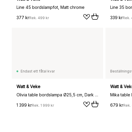
Line 45 bordslampfot, Matt chrome
Line 35 bo
377 kr
339 kr
Rek.
499 kr
Rek.
Endast ett fåtal kvar
Beställnings
Watt & Veke
Watt & Vek
Olivia table bordslampa Ø25,5 cm, Dark ash
Mika table 
1 399 kr
679 kr
Rek.
1 999 kr
Rek.