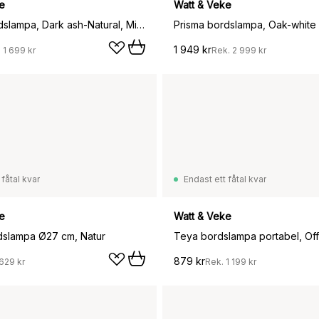
e
Watt & Veke
Prisma bordslampa, Dark ash-Natural, Mini Ø16x24,3 cm
Prisma bordslampa, Oak-white
1 949 kr
.
1 699 kr
Rek.
2 999 kr
 fåtal kvar
Endast ett fåtal kvar
e
Watt & Veke
dslampa Ø27 cm, Natur
879 kr
629 kr
Rek.
1 199 kr