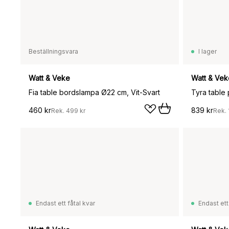
Beställningsvara
I lager
Watt & Veke
Watt & Vek
Fia table bordslampa Ø22 cm, Vit-Svart
460 kr
839 kr
Rek.
499 kr
Rek.
Endast ett fåtal kvar
Endast ett