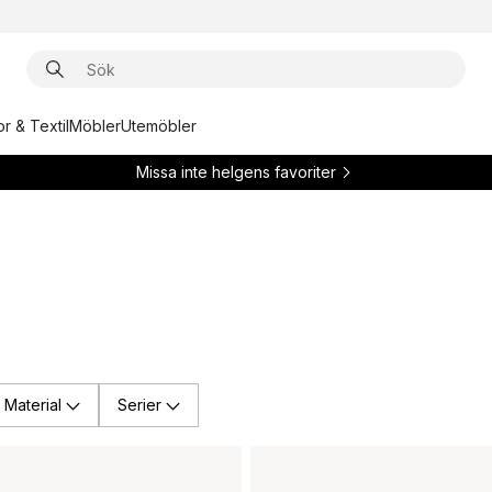
r & Textil
Möbler
Utemöbler
Missa inte helgens favoriter
Material
Serier