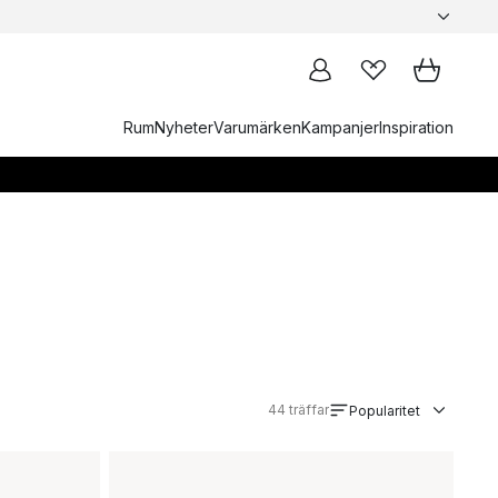
Rum
Nyheter
Varumärken
Kampanjer
Inspiration
44
träffar
Popularitet