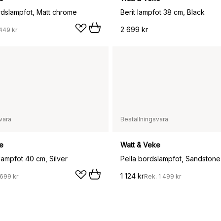
rdslampfot, Matt chrome
Berit lampfot 38 cm, Black
2 699 kr
449 kr
vara
Beställningsvara
e
Watt & Veke
lampfot 40 cm, Silver
Pella bordslampfot, Sandstone
1 124 kr
699 kr
Rek.
1 499 kr