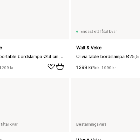
Endast ett fåtal kvar
e
Watt & Veke
Tyra table portable bordslampa Ø14 cm, Coffee
Olivia table bordslampa Ø25,5 
1 399 kr
1 299 kr
Rek.
1 999 kr
 fåtal kvar
Beställningsvara