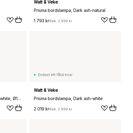
Watt & Veke
Prisma bordslampa, Dark ash-natural
1 793 kr
Rek.
2 999 kr
Endast ett fåtal kvar
Watt & Veke
Teya bordslampa portabel, Offwhite, Ø15x26 cm
Prisma bordslampa, Dark ash-white
2 019 kr
Rek.
2 999 kr