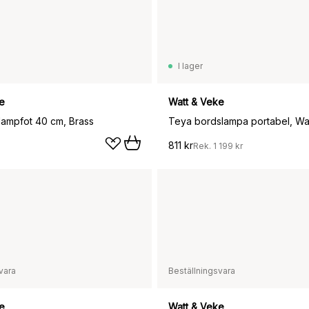
I lager
e
Watt & Veke
 lampfot 40 cm, Brass
811 kr
Rek.
1 199 kr
vara
Beställningsvara
e
Watt & Veke