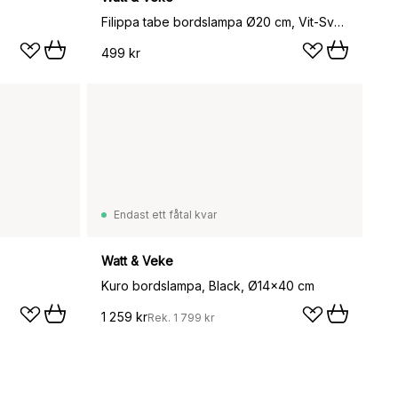
Filippa tabe bordslampa Ø20 cm, Vit-Svart
499 kr
Endast ett fåtal kvar
Watt & Veke
Kuro bordslampa, Black, Ø14x40 cm
1 259 kr
Rek.
1 799 kr