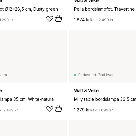
e
Watt & Veke
fot Ø12x28,5 cm, Dusty green
Pella bordslampfot, Travertine
1 874 kr
1 299 kr
Rek.
2 499 kr
vara
Endast ett fåtal kvar
e
Watt & Veke
lampa 35 cm, White-natural
Milly table bordslampa 36,5 c
1 279 kr
k.
2 499 kr
Rek.
1 699 kr