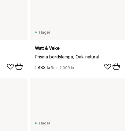
I lager
Watt & Veke
Prisma bordslampa, Oak-natural
1 883 kr
Rek.
2 999 kr
I lager