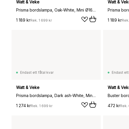
Watt & Veke
Watt & Vek
Prisma bordslampa, Oak-White, Mini Ø16x24,3 cm
1 189 kr
1 189 kr
Rek.
1 699 kr
Rek
Endast ett fåtal kvar
Endast ett
Watt & Veke
Watt & Vek
Prisma bordslampa, Dark ash-White, Mini Ø16x24,3 cm
Buster bor
1 274 kr
472 kr
Rek.
1 699 kr
Rek.