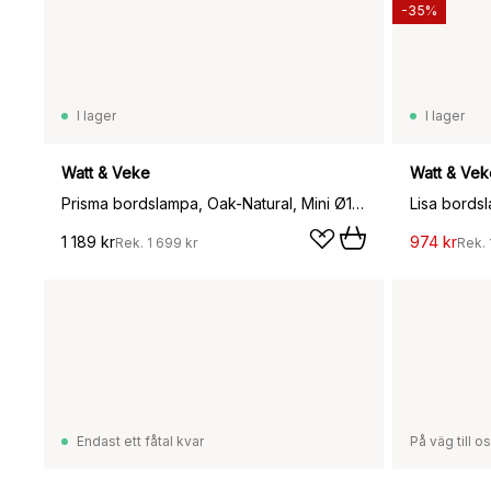
-35%
I lager
I lager
Watt & Veke
Watt & Vek
Prisma bordslampa, Oak-Natural, Mini Ø16x24,3 cm
Lisa bordsl
1 189 kr
974 kr
Rek.
1 699 kr
Rek.
Endast ett fåtal kvar
På väg till o