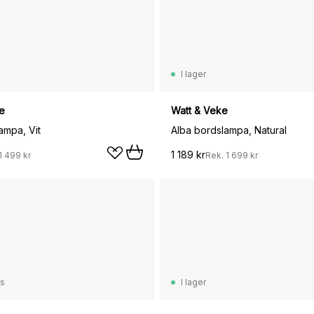
I lager
e
Watt & Veke
ampa, Vit
Alba bordslampa, Natural
1 189 kr
1 499 kr
Rek.
1 699 kr
ss
I lager