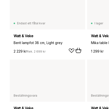
Endast ett fåtal kvar
I lager
Watt & Veke
Watt & Vek
Berit lampfot 38 cm, Light grey
Mika table
2 229 kr
1 299 kr
Rek.
2 699 kr
Beställningsvara
Beställnings
Watt & Veke
Watt & Vek