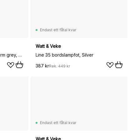
Endast ett fåtal kvar
Watt & Veke
Teya bordslampa portabel, Warm grey, Ø15x26 cm
Line 35 bordslampfot, Silver
387 kr
Rek.
449 kr
Endast ett fåtal kvar
Watt & Veke