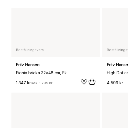
Beställningsvara
Beställnings
Fritz Hansen
Fritz Hans
Fionia bricka 32x48 cm, Ek
1 347 kr
4 599 kr
Rek.
1 799 kr