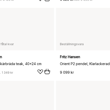
 fåtal kvar
Beställningsvara
en
Fritz Hansen
kärbräda teak, 40x24 cm
Orient P2 pendel, Klarlackera
9 099 kr
.
1 349 kr