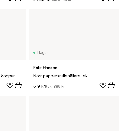
I lager
Fritz Hansen
d koppar
Norr pappersrullehållare, ek
619 kr
Rek.
889 kr