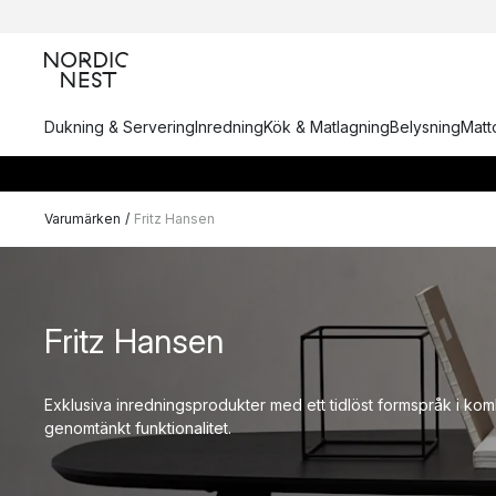
Dukning & Servering
Inredning
Kök & Matlagning
Belysning
Matto
Varumärken
/
Fritz Hansen
Fritz Hansen
Exklusiva inredningsprodukter med ett tidlöst formspråk i ko
genomtänkt funktionalitet.