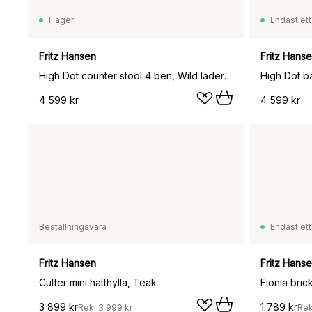
I lager
Endast ett
Fritz Hansen
Fritz Hans
High Dot counter stool 4 ben, Wild läder walnut-krom
High Dot ba
4 599 kr
4 599 kr
Beställningsvara
Endast ett
Fritz Hansen
Fritz Hans
Cutter mini hatthylla, Teak
Fionia bri
3 899 kr
1 789 kr
Rek.
3 999 kr
Re