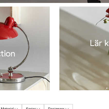
Lär 
ction
Material
Serier
Designers