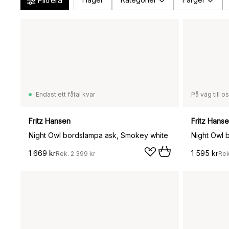
Filtrera
Endast ett fåtal kvar
På väg till o
Fritz Hansen
Fritz Hans
Night Owl bordslampa ask, Smokey white
Night Owl 
1 669 kr
1 595 kr
Rek.
2 399 kr
Re