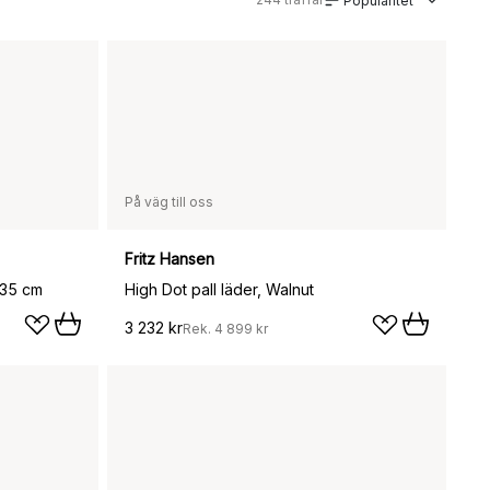
Popularitet
På väg till oss
Fritz Hansen
x35 cm
High Dot pall läder, Walnut
3 232 kr
Rek.
4 899 kr