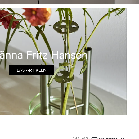
känna Fritz Hansen
LÄS ARTIKELN
244
träffar