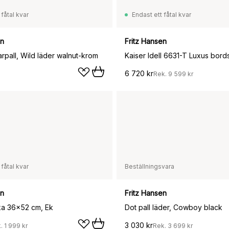
 fåtal kvar
Endast ett fåtal kvar
en
Fritz Hansen
rpall, Wild läder walnut-krom
6 720 kr
Rek.
9 599 kr
 fåtal kvar
Beställningsvara
en
Fritz Hansen
cka 36x52 cm, Ek
Dot pall läder, Cowboy black
3 030 kr
k.
1 999 kr
Rek.
3 699 kr