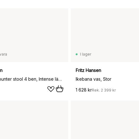
vara
I lager
en
Fritz Hansen
High Dot counter stool 4 ben, Intense läder svart-svart stål
Ikebana vas, Stor
1 628 kr
Rek.
2 399 kr