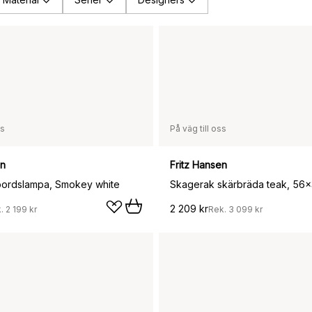
ss
På väg till oss
en
Fritz Hansen
bordslampa, Smokey white
Skagerak skärbräda teak, 56
2 209 kr
k.
2 199 kr
Rek.
3 099 kr