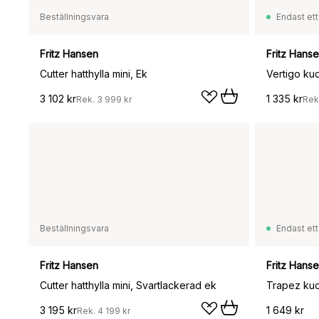
Beställningsvara
Endast ett
Fritz Hansen
Fritz Hans
Cutter hatthylla mini, Ek
Vertigo k
3 102 kr
1 335 kr
Rek.
3 999 kr
Rek
Beställningsvara
Endast ett
Fritz Hansen
Fritz Hans
Cutter hatthylla mini, Svartlackerad ek
Trapez ku
3 195 kr
1 649 kr
Rek.
4 199 kr