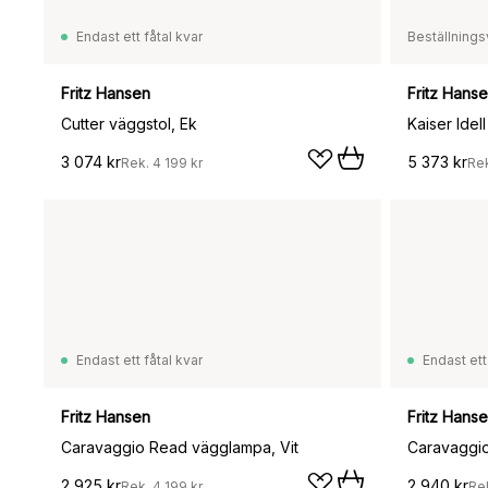
Endast ett fåtal kvar
Beställnings
Fritz Hansen
Fritz Hans
Cutter väggstol, Ek
3 074 kr
5 373 kr
Rek.
4 199 kr
Re
Endast ett fåtal kvar
Endast ett
Fritz Hansen
Fritz Hans
Caravaggio Read vägglampa, Vit
Caravaggi
2 925 kr
2 940 kr
Rek.
4 199 kr
Re