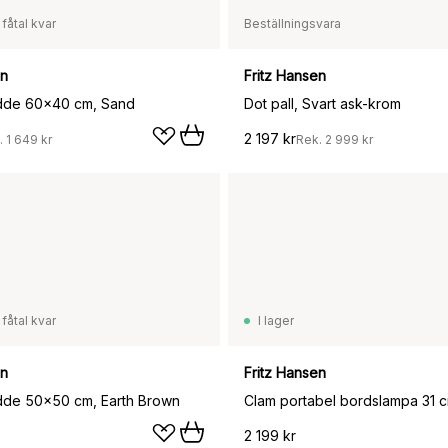
 fåtal kvar
Beställningsvara
en
Fritz Hansen
udde 60x40 cm, Sand
Dot pall, Svart ask-krom
2 197 kr
.
1 649 kr
Rek.
2 999 kr
 fåtal kvar
I lager
en
Fritz Hansen
dde 50x50 cm, Earth Brown
2 199 kr