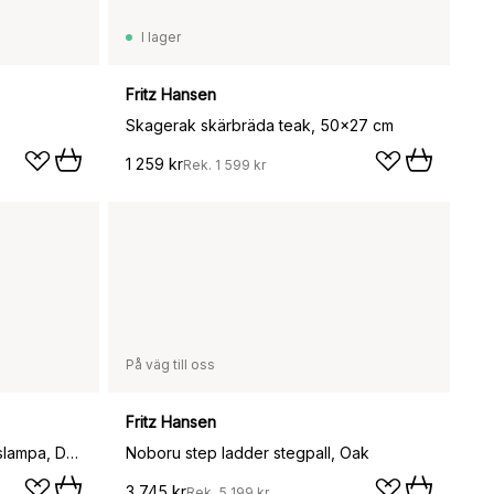
I lager
Fritz Hansen
Skagerak skärbräda teak, 50x27 cm
1 259 kr
Rek.
1 599 kr
På väg till oss
Fritz Hansen
Kaiser Idell 6631-T Luxus bordslampa, Dark green
Noboru step ladder stegpall, Oak
3 745 kr
Rek.
5 199 kr