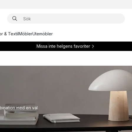
r & Textil
Möbler
Utemöbler
Missa inte helgens favoriter
mbination med en väl