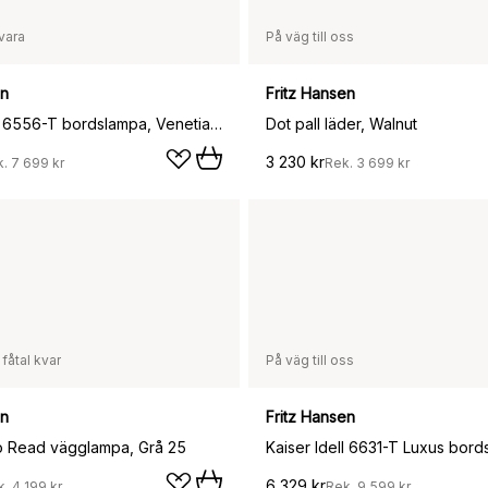
vara
På väg till oss
en
Fritz Hansen
Kaiser Idell 6556-T bordslampa, Venetian red
Dot pall läder, Walnut
3 230 kr
k.
7 699 kr
Rek.
3 699 kr
 fåtal kvar
På väg till oss
en
Fritz Hansen
o Read vägglampa, Grå 25
6 329 kr
k.
4 199 kr
Rek.
9 599 kr