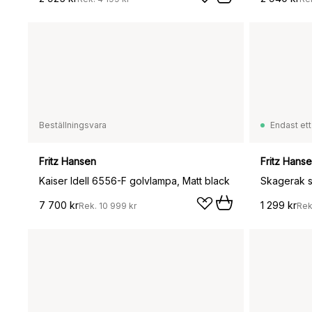
Beställningsvara
Endast ett
Fritz Hansen
Fritz Hans
Kaiser Idell 6556-F golvlampa, Matt black
Skagerak s
7 700 kr
1 299 kr
Rek.
10 999 kr
Rek