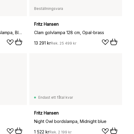
Beställningsvara
Fritz Hansen
Kaiser Idell 6631-T Luxus bordslampa, Black
Clam golvlampa 128 cm, Opal-brass
13 291 kr
Rek.
25 499 kr
Endast ett fåtal kvar
Fritz Hansen
Night Owl bordslampa, Midnight blue
1 522 kr
Rek.
2 199 kr