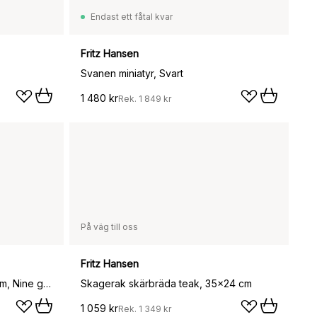
Endast ett fåtal kvar
Fritz Hansen
Svanen miniatyr, Svart
1 480 kr
Rek.
1 849 kr
På väg till oss
Fritz Hansen
Clam portabel bordslampa 31 cm, Nine grey
Skagerak skärbräda teak, 35x24 cm
1 059 kr
Rek.
1 349 kr