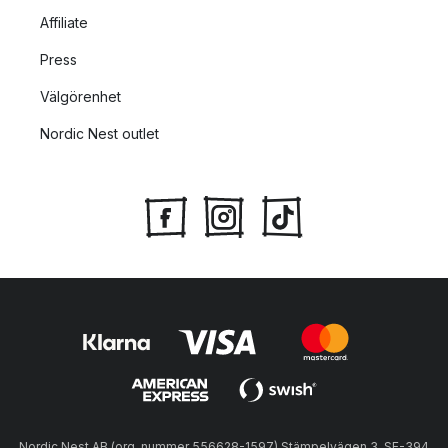
Affiliate
Press
Välgörenhet
Nordic Nest outlet
Nordic Nest AB (org. nummer 556628-1597) Stämpelvägen 3, SE-394