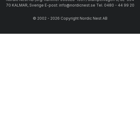
70 KALMAR, Sverige E-post: info@nordicnest.se Tel. 0480 - 44 99 20
© 2002 - 2026 Copyright Nordic Nest AB