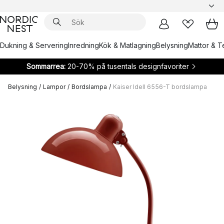
Dukning & Servering
Inredning
Kök & Matlagning
Belysning
Mattor & Te
Sommarrea:
20-70% på tusentals designfavoriter
Belysning
/
Lampor
/
Bordslampa
/
Kaiser Idell 6556-T bordslampa