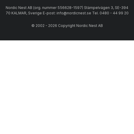
Nordic Nest AB (org. nummer 556628-1597) Stämpelvägen 3, SE-394
70 KALMAR, Sverige E-post: info@nordicnest.se Tel. 0480 - 44 99 20
© 2002 - 2026 Copyright Nordic Nest AB