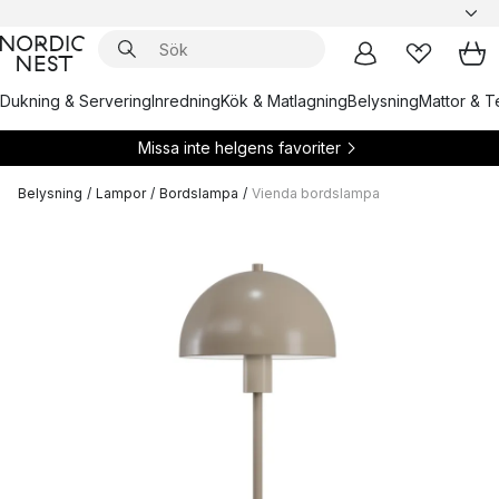
Dukning & Servering
Inredning
Kök & Matlagning
Belysning
Mattor & Te
Missa inte helgens favoriter
Belysning
/
Lampor
/
Bordslampa
/
Vienda bordslampa