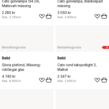
Cato golvlampa 134 cm,
Cato golvlampa, Blankslipad
Mattsvart-mässing
mässing
2 280 kr
3 050 kr
Rek.
3 799 kr
Rek.
4 899 kr
Beställningsvara
Beställningsvara
G
Belid
Belid
Gloria plafond, Mässing-
Cato rund takspotlight 3,
rökfärgat glas
Mattvit
4 740 kr
2 347 kr
Rek.
8 999 kr
Rek.
2 999 kr