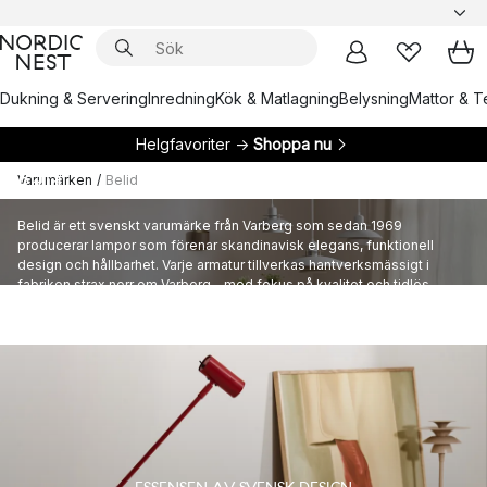
Dukning & Servering
Inredning
Kök & Matlagning
Belysning
Mattor & Te
Helgfavoriter →
Shoppa nu
Varumärken
/
Belid
Belid
Belid är ett svenskt varumärke från Varberg som sedan 1969
producerar lampor som förenar skandinavisk elegans, funktionell
design och hållbarhet. Varje armatur tillverkas hantverksmässigt i
fabriken strax norr om Varberg – med fokus på kvalitet och tidlös
design som håller i dag och för framtida generationer.