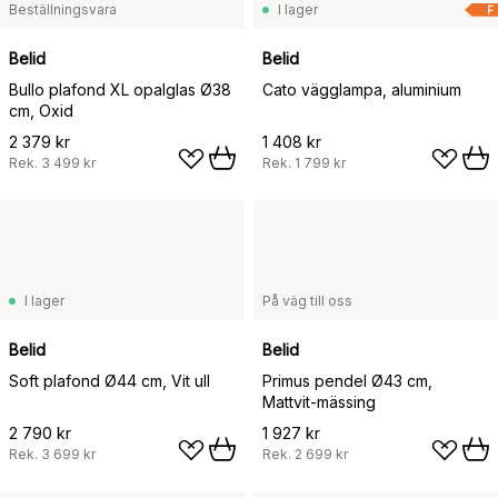
Beställningsvara
I lager
F
Belid
Belid
Bullo plafond XL opalglas Ø38
Cato vägglampa, aluminium
cm, Oxid
2 379 kr
1 408 kr
Rek.
3 499 kr
Rek.
1 799 kr
I lager
På väg till oss
Belid
Belid
Soft plafond Ø44 cm, Vit ull
Primus pendel Ø43 cm,
Mattvit-mässing
2 790 kr
1 927 kr
Rek.
3 699 kr
Rek.
2 699 kr