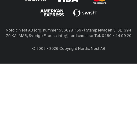
Nordic Nest AB (org. nummer 556628-1597) Stämpelvägen 3, SE-394
70 KALMAR, Sverige E-post: info@nordicnest.se Tel. 0480 - 44 99 20
© 2002 - 2026 Copyright Nordic Nest AB