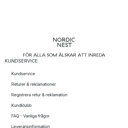
Hur kan Belids designvision beskrivas?
Belid vill med sina lampor förmedla värdet av en bra
ljusupplevelse, samt utveckla lampor av högsta kvalité på
marknaden. Med genomtänkta lampor i varje rum menar Belid
att ett mervärde kan skapas samt att en mer ombonad känsla
uppnås.
FÖR ALLA SOM ÄLSKAR ATT INREDA
KUNDSERVICE
Skickligt hantverk bakom lamporna från Belid
Kundservice
När Belid började sin tillverkning 1969 låg fokuset på
Returer & reklamationer
metallbearbetning och man värnade mycket om kunskapen om
hur metall produceras och bearbetas på bästa sätt. Än idag
Registrera retur & reklamation
utgör det en viktig del av Belids arbetssätt, och det
framkommer tydligt i deras sortiment, vilket taklampan Da Vici
Kundklubb
är ett gott exempel på. Lampan är tillverkad av fyra
FAQ - Vanliga frågor
metallskärmar som ger ett vackert sken och sätter en egen
prägel på rummet.
Leveransinformation