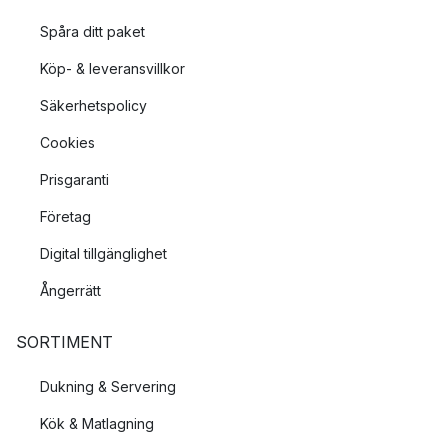
Spåra ditt paket
Hur jobbar Belid med produktutveckling av
Köp- & leveransvillkor
nya lampor?
Säkerhetspolicy
Belid jobbar flitigt för att designa lampor som är så
energieffektiva som möjligt. Detta med hjälp av nya
Cookies
designsamarbeten och kunskap som redan finns inom
Prisgaranti
företaget sedan en lång tid tillbaka.
Företag
Vilka färgnyanser går Belids lampor i?
Digital tillgänglighet
Många av Belids lampor går i en neutral färgpalett med färger
Ångerrätt
såsom mattsvart, vitt och beige, med en skandinavisk
känsla.Lamporna passar bra in i de allra flesta hem, tack vare
SORTIMENT
dess diskreta och naturnära färger, belysningen gör sig extra
bra om du har en skandinavisk stil hemma, då de kompletterar
Dukning & Servering
ljusa träslag väldigt fint.
Kök & Matlagning