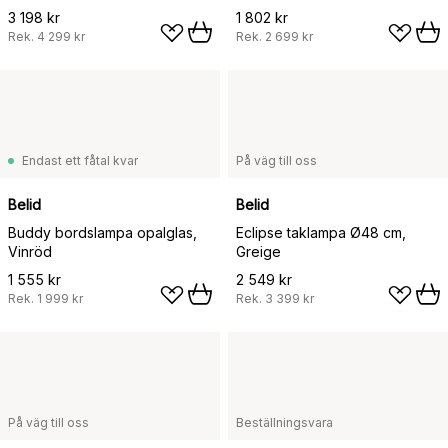
3 198 kr
1 802 kr
Rek.
4 299 kr
Rek.
2 699 kr
Endast ett fåtal kvar
På väg till oss
Belid
Belid
Buddy bordslampa opalglas,
Eclipse taklampa Ø48 cm,
Vinröd
Greige
1 555 kr
2 549 kr
Rek.
1 999 kr
Rek.
3 399 kr
På väg till oss
Beställningsvara