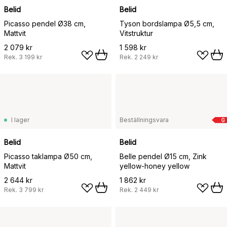
Belid
Belid
Picasso pendel Ø38 cm,
Tyson bordslampa Ø5,5 cm,
Mattvit
Vitstruktur
2 079 kr
1 598 kr
Rek.
3 199 kr
Rek.
2 249 kr
I lager
Beställningsvara
G
Belid
Belid
Picasso taklampa Ø50 cm,
Belle pendel Ø15 cm, Zink
Mattvit
yellow-honey yellow
2 644 kr
1 862 kr
Rek.
3 799 kr
Rek.
2 449 kr