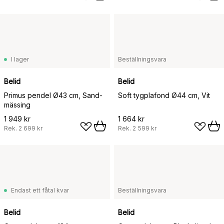
I lager
Beställningsvara
Belid
Belid
Primus pendel Ø43 cm, Sand-
Soft tygplafond Ø44 cm, Vit
mässing
1 949 kr
1 664 kr
Rek.
2 699 kr
Rek.
2 599 kr
Endast ett fåtal kvar
Beställningsvara
Belid
Belid