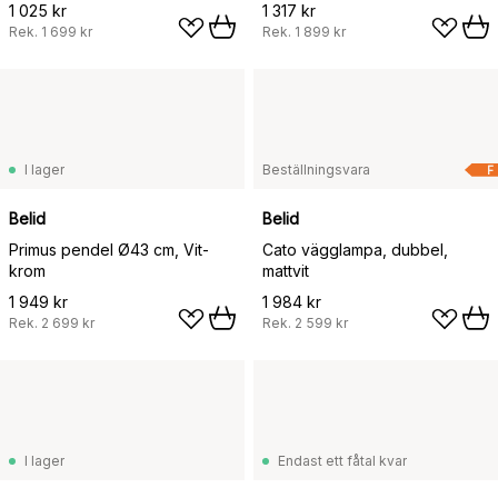
1 025 kr
1 317 kr
Rek.
1 699 kr
Rek.
1 899 kr
I lager
Beställningsvara
F
Belid
Belid
Primus pendel Ø43 cm, Vit-
Cato vägglampa, dubbel,
krom
mattvit
1 949 kr
1 984 kr
Rek.
2 699 kr
Rek.
2 599 kr
I lager
Endast ett fåtal kvar