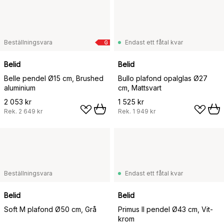
Beställningsvara
Endast ett fåtal kvar
G
Belid
Belid
Belle pendel Ø15 cm, Brushed
Bullo plafond opalglas Ø27
aluminium
cm, Mattsvart
2 053 kr
1 525 kr
Rek.
2 649 kr
Rek.
1 949 kr
Beställningsvara
Endast ett fåtal kvar
Belid
Belid
Soft M plafond Ø50 cm, Grå
Primus II pendel Ø43 cm, Vit-
krom