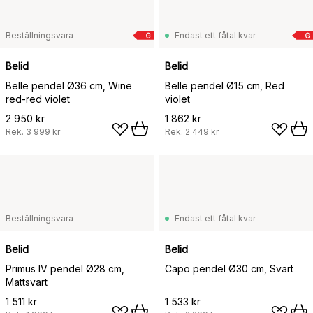
Beställningsvara
Endast ett fåtal kvar
G
G
Belid
Belid
Belle pendel Ø36 cm, Wine
Belle pendel Ø15 cm, Red
red-red violet
violet
2 950 kr
1 862 kr
Rek.
3 999 kr
Rek.
2 449 kr
Beställningsvara
Endast ett fåtal kvar
Belid
Belid
Primus IV pendel Ø28 cm,
Capo pendel Ø30 cm, Svart
Mattsvart
1 511 kr
1 533 kr