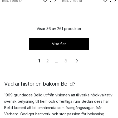
Rek.
1 999 kr
Rek.
2 299 kr
Visar 36 av 261 produkter
Visa fler
1
2
...
8
Vad är historien bakom Belid?
1969 grundades Belid utifrån visionen att tillverka högkvalitativ
svensk
belysning
till hem och offentliga rum. Sedan dess har
Belid kommit att bli omnämnda som framgångssagan från
Varberg. Gediget hantverk och stor passion för belysning