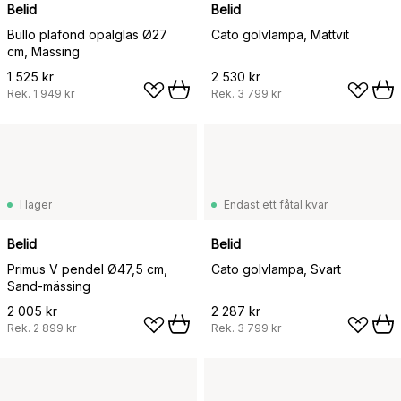
Belid
Belid
Bullo plafond opalglas Ø27
Cato golvlampa, Mattvit
cm, Mässing
1 525 kr
2 530 kr
Rek.
1 949 kr
Rek.
3 799 kr
I lager
Endast ett fåtal kvar
Belid
Belid
Primus V pendel Ø47,5 cm,
Cato golvlampa, Svart
Sand-mässing
2 005 kr
2 287 kr
Rek.
2 899 kr
Rek.
3 799 kr