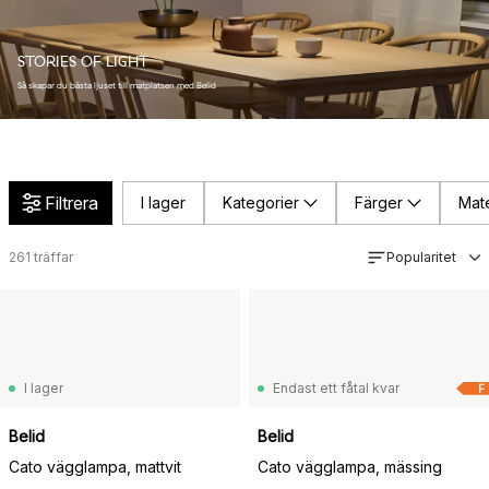
STORIES OF LIGHT
Så skapar du bästa ljuset till matplatsen med Belid
Filtrera
I lager
Kategorier
Färger
Mate
261
träffar
Popularitet
I lager
Endast ett fåtal kvar
F
Belid
Belid
Cato vägglampa, mattvit
Cato vägglampa, mässing