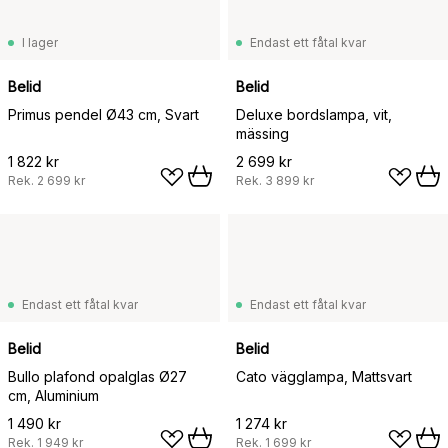
I lager
Endast ett fåtal kvar
Belid
Belid
Primus pendel Ø43 cm, Svart
Deluxe bordslampa, vit,
mässing
1 822 kr
2 699 kr
Rek.
2 699 kr
Rek.
3 899 kr
Endast ett fåtal kvar
Endast ett fåtal kvar
Belid
Belid
Bullo plafond opalglas Ø27
Cato vägglampa, Mattsvart
cm, Aluminium
1 490 kr
1 274 kr
Rek.
1 949 kr
Rek.
1 699 kr